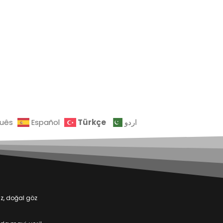
Türkçe
guês
Español
اردو
iz, doğal göz