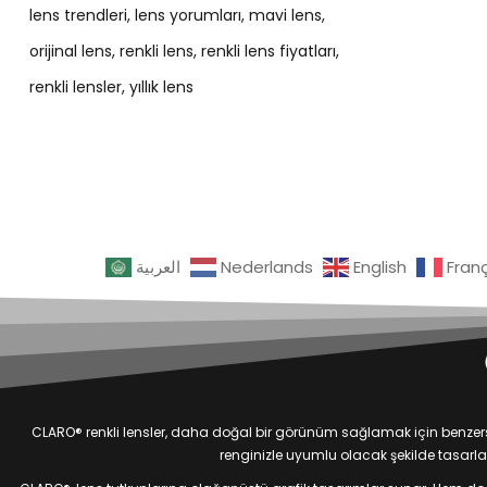
lens trendleri
lens yorumları
mavi lens
orijinal lens
renkli lens
renkli lens fiyatları
renkli lensler
yıllık lens
العربية
Nederlands
English
Fran
CLARO® renkli lensler, daha doğal bir görünüm sağlamak için benzersiz
renginizle uyumlu olacak şekilde tasarlan