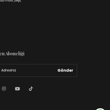
da mavi, yeşil,
en Aboneliği
Gönder