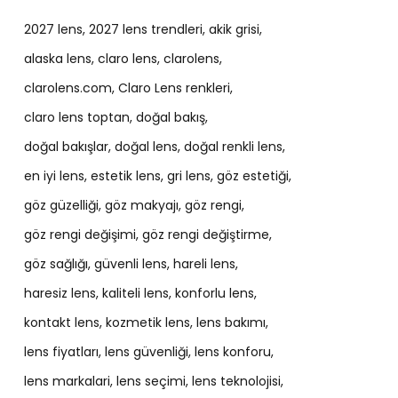
2027 lens
2027 lens trendleri
akik grisi
alaska lens
claro lens
clarolens
clarolens.com
Claro Lens renkleri
claro lens toptan
doğal bakış
doğal bakışlar
doğal lens
doğal renkli lens
en iyi lens
estetik lens
gri lens
göz estetiği
göz güzelliği
göz makyajı
göz rengi
göz rengi değişimi
göz rengi değiştirme
göz sağlığı
güvenli lens
hareli lens
haresiz lens
kaliteli lens
konforlu lens
kontakt lens
kozmetik lens
lens bakımı
lens fiyatları
lens güvenliği
lens konforu
lens markalari
lens seçimi
lens teknolojisi