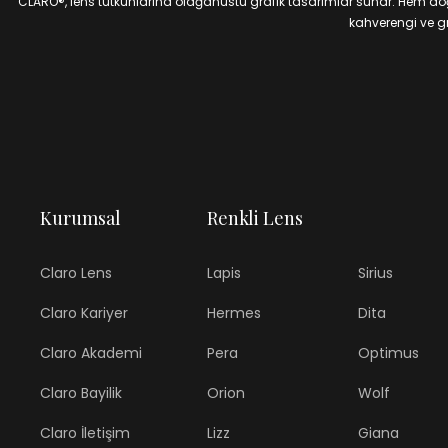
CLARO®, lens tutkunlarına olağanüstü grafik tasarımlar sunar. Hem doğal
kahverengi ve gri
Kurumsal
Renkli Lens
Claro Lens
Lapis
Sirius
Claro Kariyer
Hermes
Dita
Claro Akademi
Pera
Optimus
Claro Bayilik
Orion
Wolf
Claro İletişim
Lizz
Giana