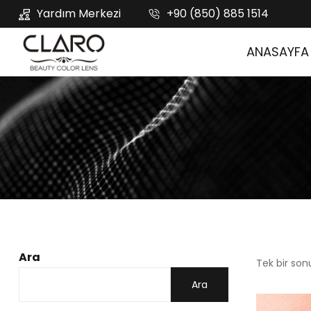
Yardım Merkezi
+90 (850) 885 1514
ANASAYFA
Ara
Tek bir son
Ara