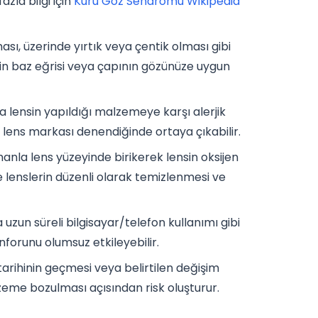
azla bilgi için
Kuru Göz Sendromu Wikipedia
ası, üzerinde yırtık veya çentik olması gibi
ensin baz eğrisi veya çapının gözünüze uygun
 lensin yapıldığı malzemeye karşı alerjik
ya lens markası denendiğinde ortaya çıkabilir.
anla lens yüzeyinde birikerek lensin oksijen
le lenslerin düzenli olarak temizlenmesi ve
a uzun süreli bilgisayar/telefon kullanımı gibi
nforunu olumsuz etkileyebilir.
arihinin geçmesi veya belirtilen değişim
eme bozulması açısından risk oluşturur.