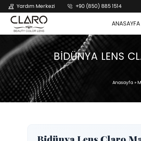
Yardım Merkezi
+90 (850) 885 1514
ANASAYFA
BIDÜNYA LENS C
Anasayfa
»
M
Bidünya Lens Claro Ma