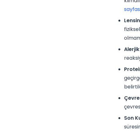
klimal
sayfas
Lensin
fiziks
olmama
Alerji
reaksi
Protein
geçirg
belirt
Çevres
çevres
Son Ku
süresi