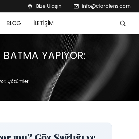
Bize Ulaşın
info@clarolens.com
BLOG
İLETİŞİM
 BATMA YAPIYOR:
yor: Çözümler
or mu? Göz Sağlığı ve