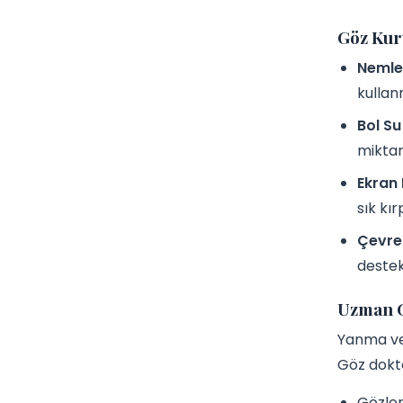
Göz Kur
Nemlen
kullan
Bol Su
miktar
Ekran 
sık kı
Çevre
destek
Uzman G
Yanma ve 
Göz dokt
Gözler