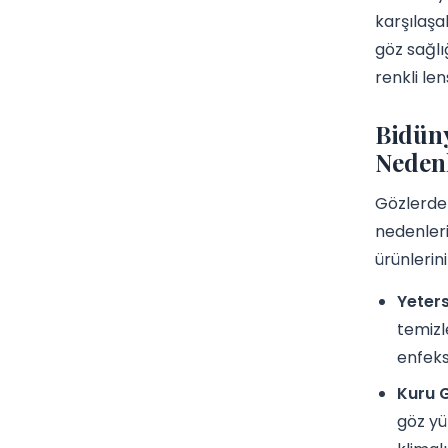
karşılaşa
göz sağlı
renkli le
Bidüny
Neden
Gözlerde 
nedenleri
ürünlerin
Yeters
temizl
enfeks
Kuru 
göz yü