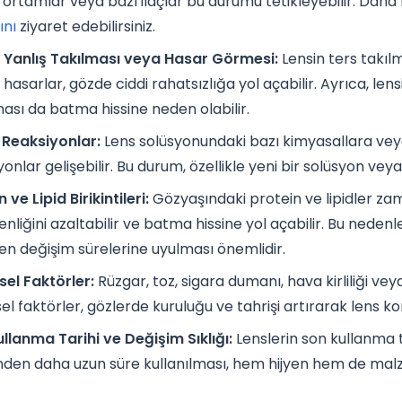
ı ortamlar veya bazı ilaçlar bu durumu tetikleyebilir. Daha f
ını
ziyaret edebilirsiniz.
 Yanlış Takılması veya Hasar Görmesi:
Lensin ters takılm
el hasarlar, gözde ciddi rahatsızlığa yol açabilir. Ayrıca, l
sı da batma hissine neden olabilir.
k Reaksiyonlar:
Lens solüsyonundaki bazı kimyasallara veya
yonlar gelişebilir. Bu durum, özellikle yeni bir solüsyon ve
 ve Lipid Birikintileri:
Gözyaşındaki protein ve lipidler zam
enliğini azaltabilir ve batma hissine yol açabilir. Bu neden
ilen değişim sürelerine uyulması önemlidir.
el Faktörler:
Rüzgar, toz, sigara dumanı, hava kirliliği vey
el faktörler, gözlerde kuruluğu ve tahrişi artırarak lens ko
llanma Tarihi ve Değişim Sıklığı:
Lenslerin son kullanma t
nden daha uzun süre kullanılması, hem hijyen hem de malz