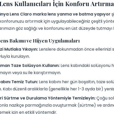
Lens Kullanıcıları İçin Konforu Artırma
ünya Lens Claro marka lens yanma ve batma yapıyor
ş
konforunuzu artırmak için uygulayabileceğiniz çeşitli yön
larımızın göz sağlığı ve konforunu en üst düzeyde tutmayı 
ens Bakımı ve Hijyen Uygulamaları
nizi Mutlaka Yıkayın:
Lenslere dokunmadan önce ellerinizi s
vluyla kurulayın.
aman Taze Solüsyon Kullanın:
Lens kabındaki solüsyonu he
mayın veya su ile karıştırmayın.
abını Temiz Tutun:
Lens kabını her gün boşaltın, taze sol
. Kabı düzenli aralıklarla (genellikle her 1-3 ayda bir) yenis
eri Sürtme ve Durulama Yöntemiyle Temizleyin:
Çoğu solü
onla nazikçe parmağınızla ovuşturmak (sürtme) ve ardında
emek için en etkili yöntemdir.