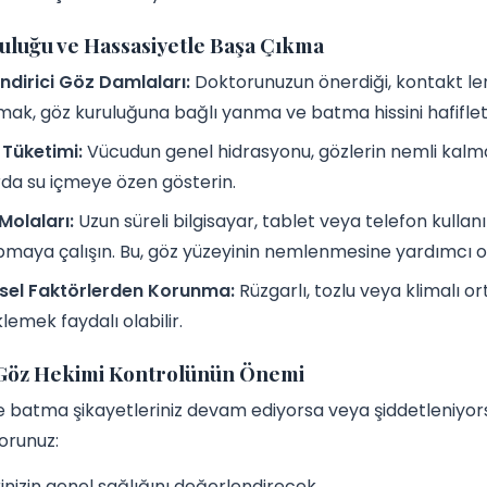
uluğu ve Hassasiyetle Başa Çıkma
dirici Göz Damlaları:
Doktorunuzun önerdiği, kontakt len
mak, göz kuruluğuna bağlı yanma ve batma hissini hafiflete
 Tüketimi:
Vücudun genel hidrasyonu, gözlerin nemli kalmas
da su içmeye özen gösterin.
Molaları:
Uzun süreli bilgisayar, tablet veya telefon kullan
rpmaya çalışın. Bu, göz yüzeyinin nemlenmesine yardımcı ol
sel Faktörlerden Korunma:
Rüzgarlı, tozlu veya klimalı o
lemek faydalı olabilir.
öz Hekimi Kontrolünün Önemi
batma şikayetleriniz devam ediyorsa veya şiddetleniyors
orunuz:
inizin genel sağlığını değerlendirecek.