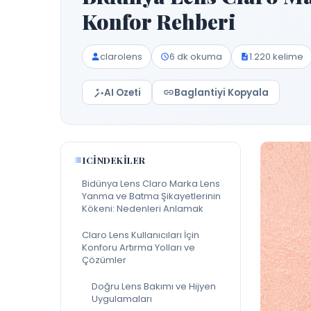
Konfor Rehberi
clarolens
6 dk okuma
1.220 kelime
AI Ozeti
Baglantiyi Kopyala
ICINDEKILER
Bidünya Lens Claro Marka Lens
Yanma ve Batma Şikayetlerinin
Kökeni: Nedenleri Anlamak
Claro Lens Kullanıcıları İçin
Konforu Artırma Yolları ve
Çözümler
Doğru Lens Bakımı ve Hijyen
Uygulamaları