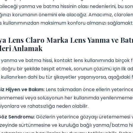
bileceği yanma ve batma hissinin olası nedenlerini, bu sor
ğınızı korumanın önemini ele alacağız. Amacımız, clarolens
ns kullanımınızdan maksimum konforu almanızı sağlamaktı
a Lens Claro Marka Lens Yanma ve Batm
leri Anlamak
yanma ve batma hissi, kontakt lens kullanımında birçok far
 doğru bir şekilde tespit etmek, sorunun çözümü için ilk adı
i kullanırken dahi bu tür şikayetler yaşanıyorsa, aşağıdaki
iz Hijyen ve Bakım:
Lens takmadan önce ellerin yeterince
enmemesi veya solüsyonun her kullanımda yenilenmemesi, 
iyonlara ve rahatsızlığa neden olabilir.
Göz Sendromu:
Gözlerin yeterince gözyaşı üretememesi ve
zeyinde sürtünmesine ve kuruluğa bağlı yanma/batma hissi