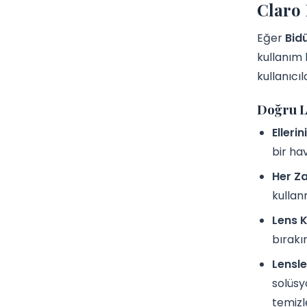
Claro 
Eğer
Bid
kullanım 
kullanıcı
Doğru L
Elleri
bir ha
Her Z
kullan
Lens K
bırakın
Lensl
solüsy
temizl