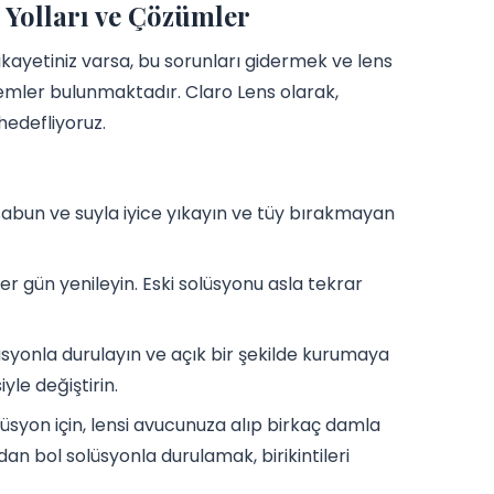
 Yolları ve Çözümler
ikayetiniz varsa, bu sorunları gidermek ve lens
temler bulunmaktadır. Claro Lens olarak,
hedefliyoruz.
abun ve suyla iyice yıkayın ve tüy bırakmayan
r gün yenileyin. Eski solüsyonu asla tekrar
üsyonla durulayın ve açık bir şekilde kurumaya
iyle değiştirin.
syon için, lensi avucunuza alıp birkaç damla
n bol solüsyonla durulamak, birikintileri