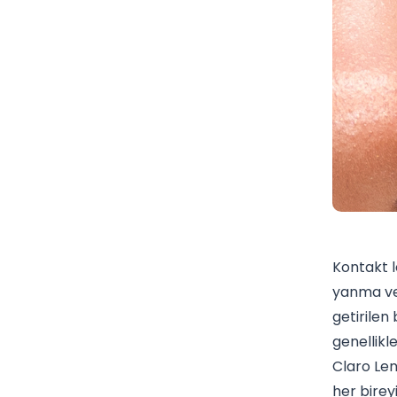
Kontakt l
yanma ve 
getirilen
genellikl
Claro Len
her birey