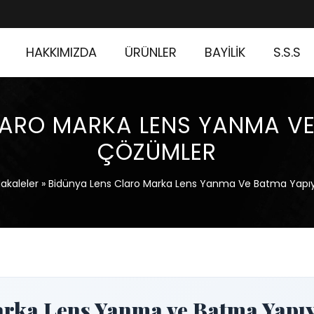
HAKKIMIZDA
ÜRÜNLER
BAYİLİK
S.S.S
LARO MARKA LENS YANMA VE
ÇÖZÜMLER
akaleler
»
Bidünya Lens Claro Marka Lens Yanma Ve Batma Yapı
rka Lens Yanma ve Batma Yapıy