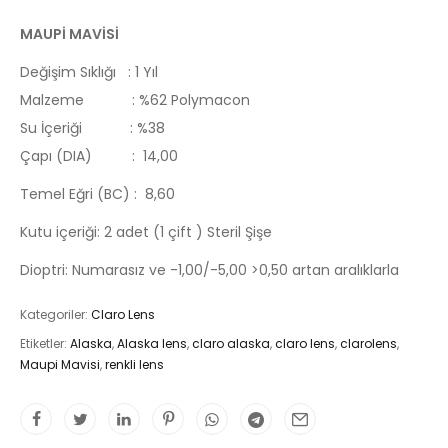
MAUPİ MAVİSİ
Değişim Sıklığı : 1 Yıl
Malzeme : %62 Polymacon
Su İçeriği : %38
Çapı (DIA) : 14,00
Temel Eğri (BC) : 8,60
Kutu içeriği: 2 adet (1 çift ) Steril Şişe
Dioptri: Numarasız ve -1,00/-5,00 >0,50 artan aralıklarla
Kategoriler:
Claro Lens
Etiketler:
Alaska
,
Alaska lens
,
claro alaska
,
claro lens
,
clarolens
,
Maupi Mavisi
,
renkli lens