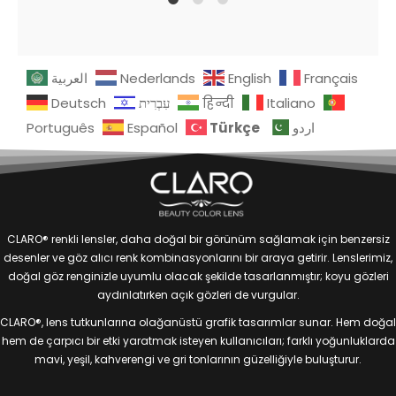
1
2
1
0
العربية
Nederlands
English
Français
Deutsch
עִבְרִית
हिन्दी
Italiano
Türkçe
Português
Español
اردو
CLARO® renkli lensler, daha doğal bir görünüm sağlamak için benzersiz
desenler ve göz alıcı renk kombinasyonlarını bir araya getirir. Lenslerimiz,
doğal göz renginizle uyumlu olacak şekilde tasarlanmıştır; koyu gözleri
aydınlatırken açık gözleri de vurgular.
CLARO®, lens tutkunlarına olağanüstü grafik tasarımlar sunar. Hem doğal
hem de çarpıcı bir etki yaratmak isteyen kullanıcıları; farklı yoğunluklarda
mavi, yeşil, kahverengi ve gri tonlarının güzelliğiyle buluşturur.