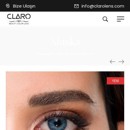
Bize Ulaşın
info@clarolens.com
Alaska
Anasayfa
»
Renkli Lens
»
Alaska
YENİ