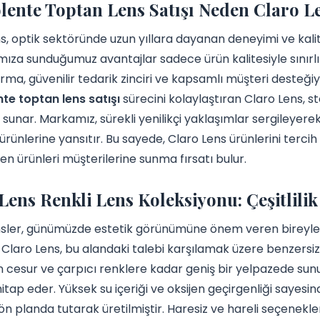
lente Toptan Lens Satışı Neden Claro Le
s, optik sektöründe uzun yıllara dayanan deneyimi ve kalit
mıza sunduğumuz avantajlar sadece ürün kalitesiyle sınırl
ırma, güvenilir tedarik zinciri ve kapsamlı müşteri desteği
te toptan lens satışı
sürecini kolaylaştıran Claro Lens, s
sunar. Markamız, sürekli yenilikçi yaklaşımlar sergileyer
 ürünlerine yansıtır. Bu sayede, Claro Lens ürünlerini ter
en ürünleri müşterilerine sunma fırsatı bulur.
Lens Renkli Lens Koleksiyonu: Çeşitlilik 
nsler, günümüzde estetik görünümüne önem veren bireyler
. Claro Lens, bu alandaki talebi karşılamak üzere benzersiz
 cesur ve çarpıcı renklere kadar geniş bir yelpazede sunul
hitap eder. Yüksek su içeriği ve oksijen geçirgenliği sayes
 ön planda tutarak üretilmiştir. Haresiz ve hareli seçenekle