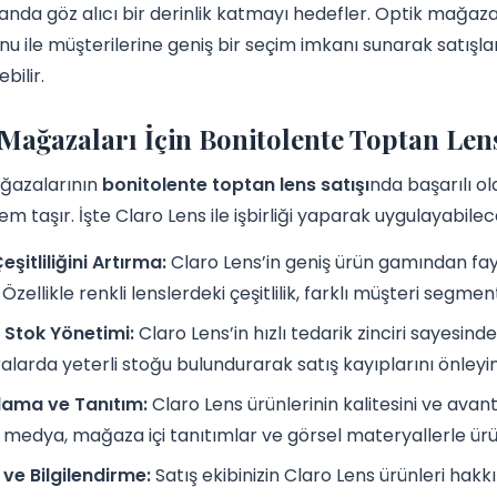
nda göz alıcı bir derinlik katmayı hedefler. Optik mağazala
nu ile müşterilerine geniş bir seçim imkanı sunarak satışlar
bilir.
Mağazaları İçin Bonitolente Toptan Lens 
ğazalarının
bonitolente toptan lens satışı
nda başarılı ol
m taşır. İşte Claro Lens ile işbirliği yaparak uygulayabilece
eşitliliğini Artırma:
Claro Lens’in geniş ürün gamından fa
Özellikle renkli lenslerdeki çeşitlilik, farklı müşteri segme
 Stok Yönetimi:
Claro Lens’in hızlı tedarik zinciri sayesind
larda yeterli stoğu bulundurarak satış kayıplarını önleyin
lama ve Tanıtım:
Claro Lens ürünlerinin kalitesini ve avantaj
 medya, mağaza içi tanıtımlar ve görsel materyallerle ürün
 ve Bilgilendirme:
Satış ekibinizin Claro Lens ürünleri hakk