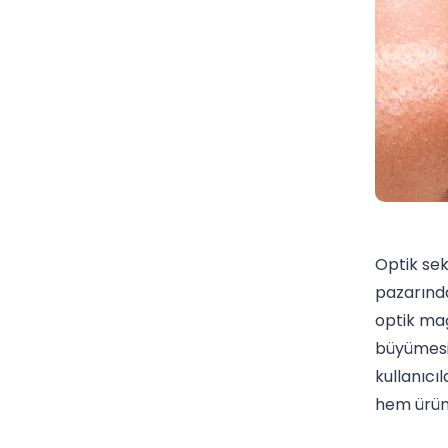
Optik sek
pazarında
optik mağ
büyümesin
kullanıcı
hem ürün ç