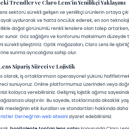
ki Trendler ve Claro Lens’in Yenilikçi Yaklaşımı
ens sektörü sürekli gelişen ve yenilikçi ürünlerin ortaya çık
ayak uydurarak ve hatta öncülük ederek, en son teknolojil
llikle doğal görünümlü renkli lenslere olan talep artarken
r sunar. Göz sağlığını ve konforunu maksimum düzeyde tu
 sürekli iyileştiririz. Optik mağazaları, Claro Lens ile işbirl
rine sunma ayrıcalığına sahip olur.
ens Sipariş Süreci ve Lojistik
s olarak, iş ortaklarımızın operasyonel yükünü hafifletmek 
üreci sunuyoruz. Online platformumuz üzerinden veya doğru
inizi kolayca verebilirsiniz. Gelişmiş lojistik ağımız sayesind
ağazanıza ulaştırılır. Bu sayede, stoklarınızda aksaklık yaş
ik mesleğinin etik kuralları ve standartları hakkında daha 
stler Derneği’nin web sitesini
ziyaret edebilirsiniz.
arak,
bonitolente toptan lens satışı
konusunda Claro Lens i