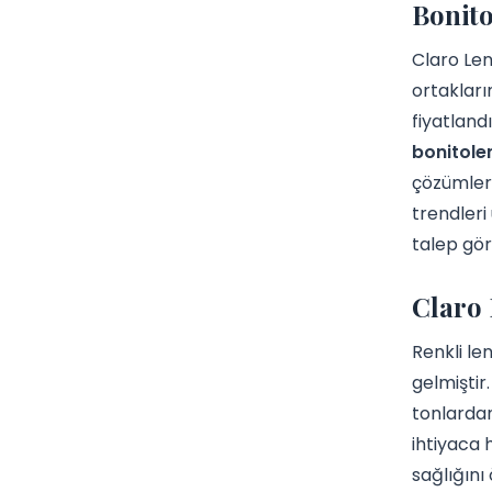
Bonito
Claro Len
ortakları
fiyatland
bonitolen
çözümler 
trendleri
talep gör
Claro 
Renkli le
gelmiştir
tonlardan
ihtiyaca 
sağlığını