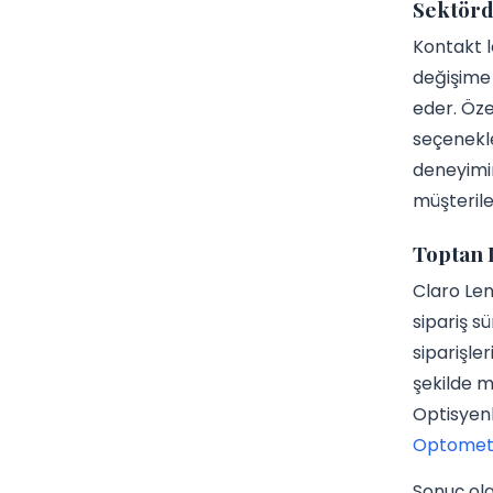
Sektörde
Kontakt l
değişime 
eder. Öze
seçenekle
deneyimini
müşterile
Toptan L
Claro Len
sipariş s
siparişler
şekilde m
Optisyenl
Optometri
Sonuç ol