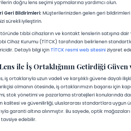
ilerin doğru lens seçimi yapmalarına yardımcı olun.
i Geri Bildirimleri:
Müşterilerinizden gelen geri bildirimle
zi sürekli iyileştirin.
töründe tıbbi cihazların ve kontakt lenslerin satışına dai
ıbbi Cihaz Kurumu (TİTCK) tarafından belirlenen standartlar
icidir. Detaylı bilgi için
TİTCK resmi web sitesini
ziyaret edeb
Lens ile İş Ortaklığının Getirdiği Güven
s, iş ortaklarıyla uzun vadeli ve karşılıklı güvene dayalı il
rikçisi olmanın ötesinde, iş ortaklarımızın başarısı için ka
mi, stok yönetimi ve pazarlama stratejileri konularında dan
n kalitesi ve güvenilirliği, uluslararası standartlara uygun ü
yla garanti altına alınmıştır. Bu sayede, optik mağazaları
 tavsiye edebilir.