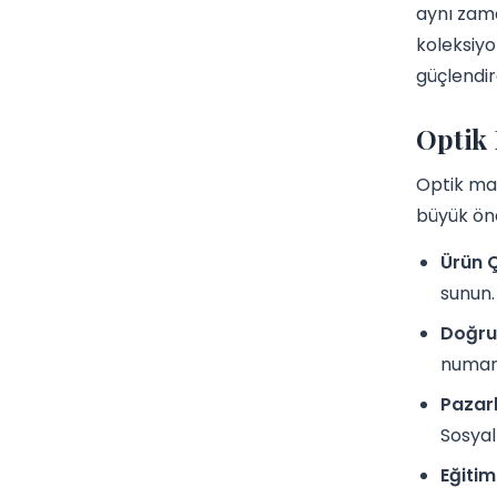
aynı zama
koleksiyo
güçlendire
Optik 
Optik ma
büyük öne
Ürün Ç
sunun. 
Doğru
numara
Pazar
Sosyal
Eğitim