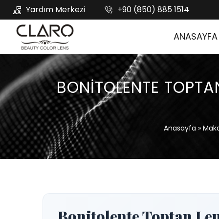
Yardım Merkezi
+90 (850) 885 1514
ANASAYFA
BONITOLENTE TOPTAN
Anasayfa
»
Maka
Bonitolente Toptan Len