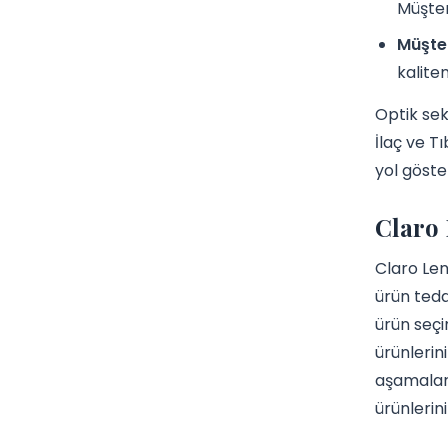
Müşter
Müşter
kaliteni
Optik sek
İlaç ve T
yol göster
Claro 
Claro Len
ürün teda
ürün seçi
ürünlerini
aşamaları
ürünlerini