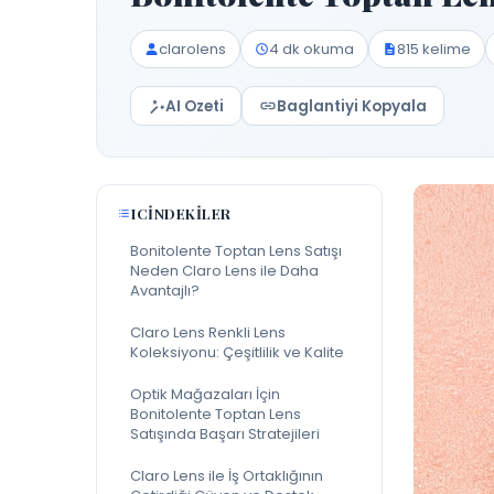
clarolens
4 dk okuma
815 kelime
AI Ozeti
Baglantiyi Kopyala
ICINDEKILER
Bonitolente Toptan Lens Satışı
Neden Claro Lens ile Daha
Avantajlı?
Claro Lens Renkli Lens
Koleksiyonu: Çeşitlilik ve Kalite
Optik Mağazaları İçin
Bonitolente Toptan Lens
Satışında Başarı Stratejileri
Claro Lens ile İş Ortaklığının