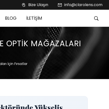
Bize Ulaşın
info@clarolens.com
BLOG
İLETİŞİM
LE OPTIK MAĞAZALARI
arı İçin Fırsatlar
ektöründe Yükseliş