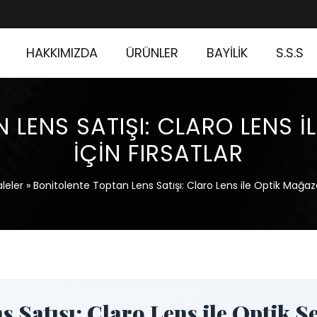
HAKKIMIZDA
ÜRÜNLER
BAYİLİK
S.S.S
 LENS SATIŞI: CLARO LENS I
İÇIN FIRSATLAR
leler
»
Bonitolente Toptan Lens Satışı: Claro Lens ile Optik Mağazal
s Satışı: Claro Lens ile Optik S