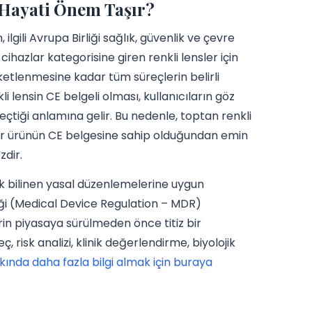
n Hayati Önem Taşır?
lgili Avrupa Birliği sağlık, güvenlik ve çevre
ihazlar kategorisine giren renkli lensler için
etlenmesine kadar tüm süreçlerin belirli
li lensin CE belgeli olması, kullanıcıların göz
eçtiği anlamına gelir. Bu nedenle, toptan renkli
 her ürünün CE belgesine sahip olduğundan emin
zdir.
arak bilinen yasal düzenlemelerine uygun
liği (Medical Device Regulation – MDR)
rin piyasaya sürülmeden önce titiz bir
risk analizi, klinik değerlendirme, biyolojik
kında daha fazla bilgi almak için buraya