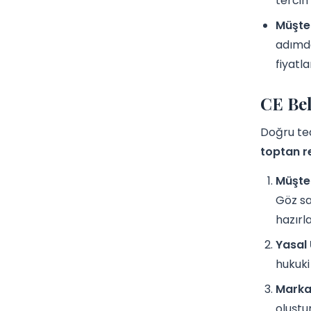
tercih 
Müşter
adımda
fiyatla
CE Bel
Doğru ted
toptan re
Müşter
Göz sa
hazırla
Yasal
hukuki 
Marka 
oluştu