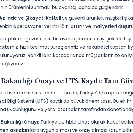
ın ürünlerini sunmak, bu avantajı daha da güçlendirir.
z İade ve Şikayet:
Kaliteli ve güvenli ürünler, müşteri şik
enizin operasyonel verimliliğini artırır ve maliyetleri düşürü
s, optik mağazalarının bu avantajlardan en iyi şekilde fayd
sitemiz, hızlı teslimat süreçlerimiz ve rekabetçi toptan f
ulunuyoruz. Renkli lens kategorisinde müşterilerinize en iyi
sağlıyoruz.
 Bakanlığı Onayı ve UTS Kaydı: Tam Güve
i uluslararası bir standart olsa da, Türkiye’deki optik mağa
sal Bilgi Sistemi (UTS) kaydı da büyük önem taşır. Bu ek kri
a uygunluğunu ve yerel otoriteler tarafından denetlendiği
 Bakanlığı Onayı:
Türkiye’de tıbbi cihaz olarak kabul edilen
enen standartlara uygun olması ve onay alması zorunludur.