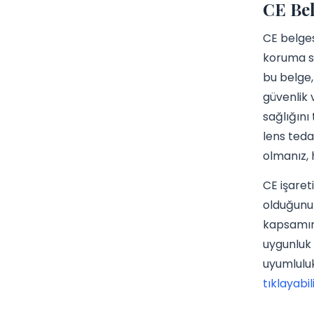
CE Bel
CE belges
koruma st
bu belge,
güvenlik v
sağlığını
lens teda
olmanız, 
CE işaret
olduğunu 
kapsamınd
uygunluk 
uyumluluk
tıklayabili