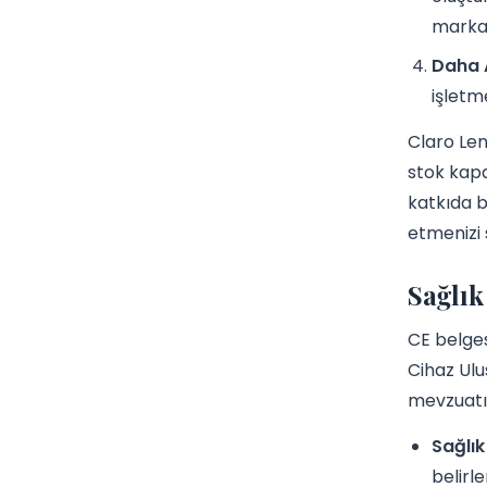
markan
Daha A
işletm
Claro Len
stok kapa
katkıda b
etmenizi 
Sağlık
CE belges
Cihaz Ulu
mevzuatın
Sağlık
belirl