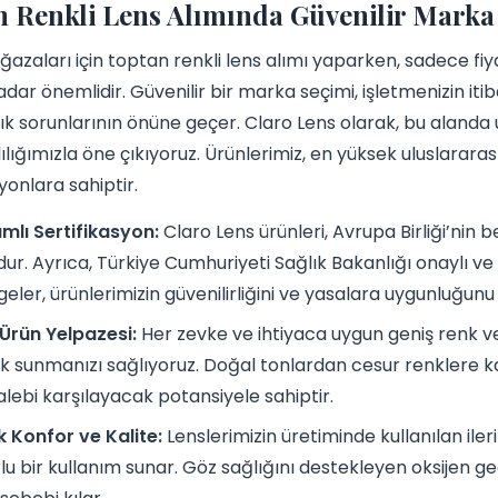
 Renkli Lens Alımında Güvenilir Marka 
azaları için toptan renkli lens alımı yaparken, sadece fiyat
adar önemlidir. Güvenilir bir marka seçimi, işletmenizin itiba
lık sorunlarının önüne geçer. Claro Lens olarak, bu alanda
ılığımızla öne çıkıyoruz. Ürünlerimiz, en yüksek uluslarara
yonlara sahiptir.
lı Sertifikasyon:
Claro Lens ürünleri, Avrupa Birliği’nin
ur. Ayrıca, Türkiye Cumhuriyeti Sağlık Bakanlığı onaylı ve Tı
geler, ürünlerimizin güvenilirliğini ve yasalara uygunluğunu 
Ürün Yelpazesi:
Her zevke ve ihtiyaca uygun geniş renk ve
ilik sunmanızı sağlıyoruz. Doğal tonlardan cesur renklere k
talebi karşılayacak potansiyele sahiptir.
 Konfor ve Kalite:
Lenslerimizin üretiminde kullanılan iler
lu bir kullanım sunar. Göz sağlığını destekleyen oksijen geç