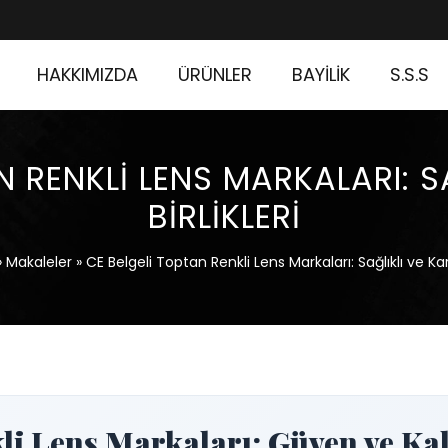
HAKKIMIZDA
ÜRÜNLER
BAYİLİK
S.S.S
 RENKLI LENS MARKALARI: SA
BIRLIKLERI
»
Makaleler
»
CE Belgeli Toptan Renkli Lens Markaları: Sağlıklı ve Karlı 
li Lens Markaları: Güven ve Kal