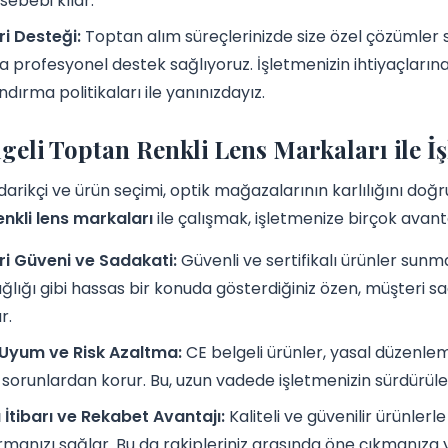
sebebi kılar.
i Desteği:
Toptan alım süreçlerinizde size özel çözümler 
 profesyonel destek sağlıyoruz. İşletmenizin ihtiyaçların
ndırma politikaları ile yanınızdayız.
geli Toptan Renkli Lens Markaları ile İş
arikçi ve ürün seçimi, optik mağazalarının karlılığını doğ
nkli lens markaları
ile çalışmak, işletmenize birçok avant
i Güveni ve Sadakati:
Güvenli ve sertifikalı ürünler sunmak
ğlığı gibi hassas bir konuda gösterdiğiniz özen, müşteri sa
r.
 Uyum ve Risk Azaltma:
CE belgeli ürünler, yasal düzenle
sorunlardan korur. Bu, uzun vadede işletmenizin sürdürülebili
İtibarı ve Rekabet Avantajı:
Kaliteli ve güvenilir ürünler
rmanızı sağlar. Bu da rakipleriniz arasında öne çıkmanıza y