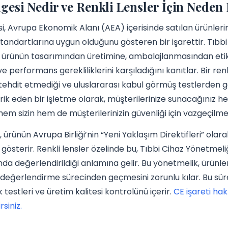
gesi Nedir ve Renkli Lensler İçin Nede
i, Avrupa Ekonomik Alanı (AEA) içerisinde satılan ürünlerin, i
andartlarına uygun olduğunu gösteren bir işarettir. Tıbbi c
 ürünün tasarımından üretimine, ambalajlanmasından etik
e performans gerekliliklerini karşıladığını kanıtlar. Bir renk
 tehdit etmediği ve uluslararası kabul görmüş testlerden g
rik eden bir işletme olarak, müşterilerinize sunacağınız
hem sizin hem de müşterilerinizin güvenliği için vazgeçilme
i, ürünün Avrupa Birliği’nin “Yeni Yaklaşım Direktifleri” ol
gösterir. Renkli lensler özelinde bu, Tıbbi Cihaz Yönetme
a değerlendirildiği anlamına gelir. Bu yönetmelik, ürünle
değerlendirme sürecinden geçmesini zorunlu kılar. Bu süreç, 
 testleri ve üretim kalitesi kontrolünü içerir.
CE işareti hak
rsiniz.