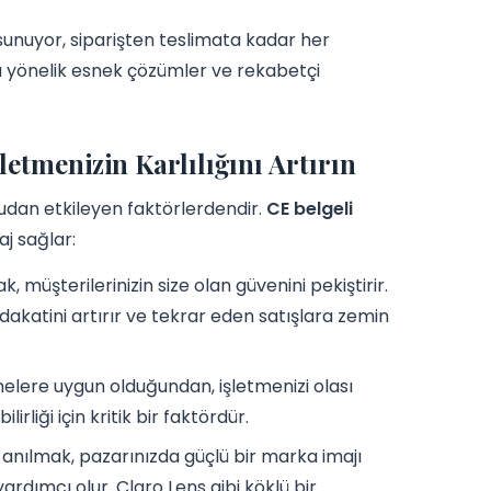
sunuyor, siparişten teslimata kadar her
a yönelik esnek çözümler ve rekabetçi
letmenizin Karlılığını Artırın
rudan etkileyen faktörlerdendir.
CE belgeli
aj sağlar:
, müşterilerinizin size olan güvenini pekiştirir.
dakatini artırır ve tekrar eden satışlara zemin
melere uygun olduğundan, işletmenizi olası
rliği için kritik bir faktördür.
le anılmak, pazarınızda güçlü bir marka imajı
ardımcı olur. Claro Lens gibi köklü bir