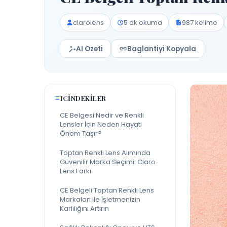
clarolens
5 dk okuma
987 kelime
AI Ozeti
Baglantiyi Kopyala
ICINDEKILER
CE Belgesi Nedir ve Renkli
Lensler İçin Neden Hayati
Önem Taşır?
Toptan Renkli Lens Alımında
Güvenilir Marka Seçimi: Claro
Lens Farkı
CE Belgeli Toptan Renkli Lens
Markaları ile İşletmenizin
Karlılığını Artırın