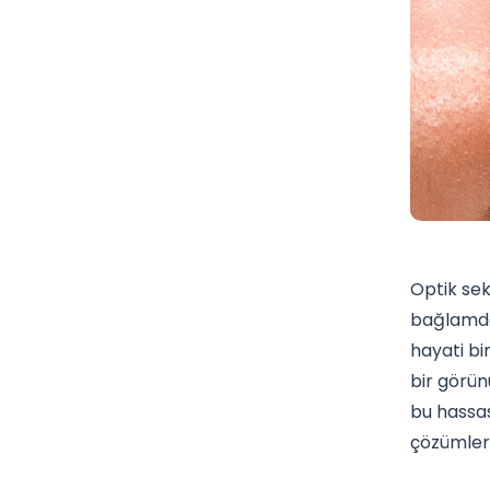
Optik sek
bağlamd
hayati bi
bir görün
bu hassas
çözümleri