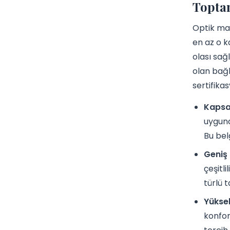
Toptan
Optik mağ
en az o k
olası sağ
olan bağl
sertifikas
Kapsam
uygund
Bu bel
Geniş 
çeşitl
türlü 
Yüksek
konfor