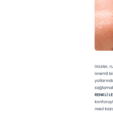
Gözler, r
önemli bir
yollarınd
sağlamakt
RENKLİ L
konforuyl
nasıl kaz