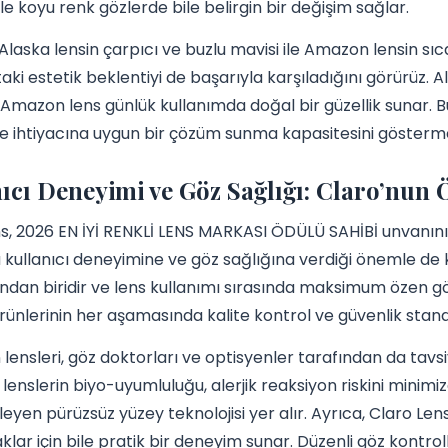
kle koyu renk gözlerde bile belirgin bir değişim sağlar.
Alaska lensin çarpıcı ve buzlu mavisi ile Amazon lensin sıc
çtaki estetik beklentiyi de başarıyla karşıladığını görürüz.
Amazon lens günlük kullanımda doğal bir güzellik sunar. Bu çe
e ihtiyacına uygun bir çözüm sunma kapasitesini gösterm
ıcı Deneyimi ve Göz Sağlığı: Claro’nun 
s, 2026 EN İYİ RENKLİ LENS MARKASI ÖDÜLÜ SAHİBİ unvanını 
kullanıcı deneyimine ve göz sağlığına verdiği önemle de
ndan biridir ve lens kullanımı sırasında maksimum özen gös
rünlerinin her aşamasında kalite kontrol ve güvenlik stand
lensleri, göz doktorları ve optisyenler tarafından da tavs
 lenslerin biyo-uyumluluğu, alerjik reaksiyon riskini minim
leyen pürüzsüz yüzey teknolojisi yer alır. Ayrıca, Claro Lens’
klar için bile pratik bir deneyim sunar. Düzenli göz kontrol