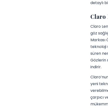
detaylı b
Claro 
Claro Len
göz sağlı
Markası Ö
teknoloji
süren nem
Gözlerin 
indirir.
Claro’nun
yeni tekn
verebilme
çarpıcı v
mükemmel 