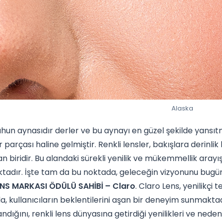
Alaska
uhun aynasıdır derler ve bu aynayı en güzel şekilde yansı
 parçası haline gelmiştir. Renkli lensler, bakışlara derinlik
an biridir. Bu alandaki sürekli yenilik ve mükemmellik aray
adır. İşte tam da bu noktada, geleceğin vizyonunu bugünd
ENS MARKASI ÖDÜLÜ SAHİBİ – Claro
. Claro Lens, yenilikçi 
a, kullanıcıların beklentilerini aşan bir deneyim sunmaktad
andığını, renkli lens dünyasına getirdiği yenilikleri ve nede