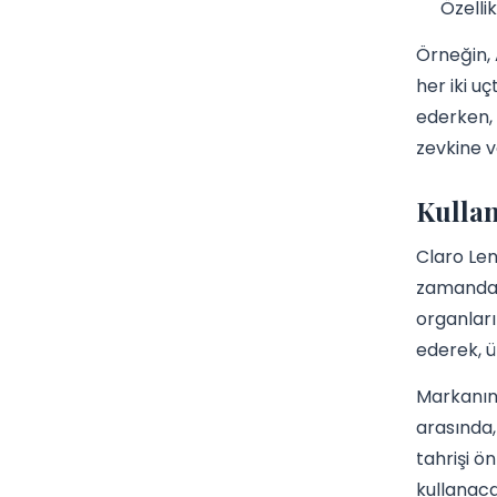
Özelli
Örneğin, 
her iki u
ederken, 
zevkine v
Kullan
Claro Len
zamanda 
organları
ederek, ü
Markanın 
arasında,
tahrişi ön
kullanaca