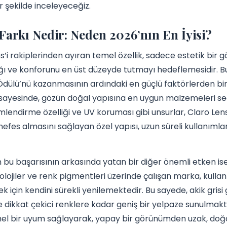
ir şekilde inceleyeceğiz.
Farkı Nedir: Neden 2026’nın En İyisi?
s’i rakiplerinden ayıran temel özellik, sadece estetik b
ğı ve konforunu en üst düzeyde tutmayı hedeflemesidir. Bu
dülü’nü kazanmasının ardındaki en güçlü faktörlerden biridi
 sayesinde, gözün doğal yapısına en uygun malzemeleri seç
lendirme özelliği ve UV koruması gibi unsurlar, Claro Lens
nefes almasını sağlayan özel yapısı, uzun süreli kullanımla
 bu başarısının arkasında yatan bir diğer önemli etken ise
olojiler ve renk pigmentleri üzerinde çalışan marka, kullan
k için kendini sürekli yenilemektedir. Bu sayede, akik grisi 
e dikkat çekici renklere kadar geniş bir yelpaze sunulmakt
bir uyum sağlayarak, yapay bir görünümden uzak, doğal v