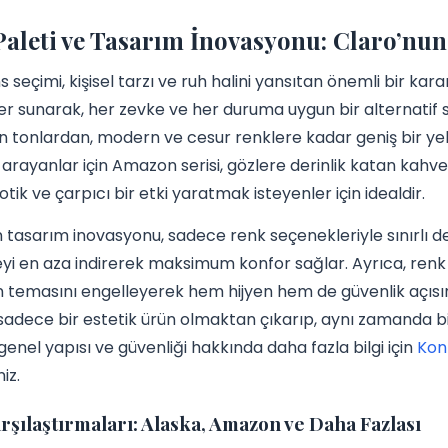
aleti ve Tasarım İnovasyonu: Claro’nun Ç
s seçimi, kişisel tarzı ve ruh halini yansıtan önemli bir kara
r sunarak, her zevke ve her duruma uygun bir alternatif
n tonlardan, modern ve cesur renklere kadar geniş bir yel
rayanlar için Amazon serisi, gözlere derinlik katan kahvere
tik ve çarpıcı bir etki yaratmak isteyenler için idealdir.
 tasarım inovasyonu, sadece renk seçenekleriyle sınırlı de
i en aza indirerek maksimum konfor sağlar. Ayrıca, renk p
temasını engelleyerek hem hijyen hem de güvenlik açısın
sadece bir estetik ürün olmaktan çıkarıp, aynı zamanda bir 
 genel yapısı ve güvenliği hakkında daha fazla bilgi için
Kon
niz.
rşılaştırmaları: Alaska, Amazon ve Daha Fazlası