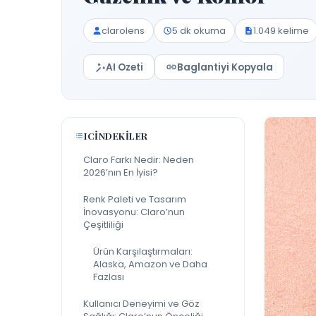
clarolens
5 dk okuma
1.049 kelime
AI Ozeti
Baglantiyi Kopyala
ICINDEKILER
Claro Farkı Nedir: Neden
2026’nın En İyisi?
Renk Paleti ve Tasarım
İnovasyonu: Claro’nun
Çeşitliliği
Ürün Karşılaştırmaları:
Alaska, Amazon ve Daha
Fazlası
Kullanıcı Deneyimi ve Göz