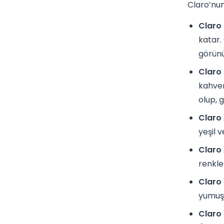
Claro’nun 
Claro 
katar. 
görünü
Claro
kahver
olup, 
Claro 
yeşil v
Claro 
renkle
Claro
yumuşa
Claro 