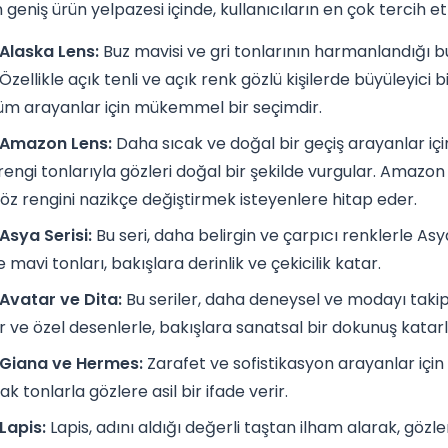
geniş ürün yelpazesi içinde, kullanıcıların en çok tercih ett
Alaska Lens:
Buz mavisi ve gri tonlarının harmanlandığı bu
Özellikle açık tenli ve açık renk gözlü kişilerde büyüleyici bi
m arayanlar için mükemmel bir seçimdir.
 Amazon Lens:
Daha sıcak ve doğal bir geçiş arayanlar için 
engi tonlarıyla gözleri doğal bir şekilde vurgular. Amazon
göz rengini nazikçe değiştirmek isteyenlere hitap eder.
Asya Serisi:
Bu seri, daha belirgin ve çarpıcı renklerle Asy
e mavi tonları, bakışlara derinlik ve çekicilik katar.
Avatar ve Dita:
Bu seriler, daha deneysel ve modayı takip 
r ve özel desenlerle, bakışlara sanatsal bir dokunuş katarl
 Giana ve Hermes:
Zarafet ve sofistikasyon arayanlar için
k tonlarla gözlere asil bir ifade verir.
Lapis:
Lapis, adını aldığı değerli taştan ilham alarak, gözle