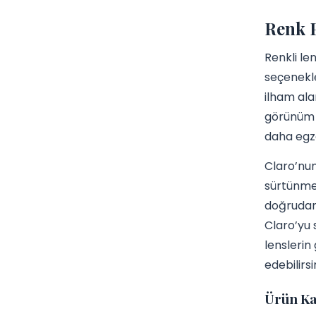
Renk P
Renkli len
seçenekle
ilham ala
görünüm a
daha egzo
Claro’nun
sürtünmey
doğrudan 
Claro’yu 
lenslerin
edebilirsi
Ürün Ka