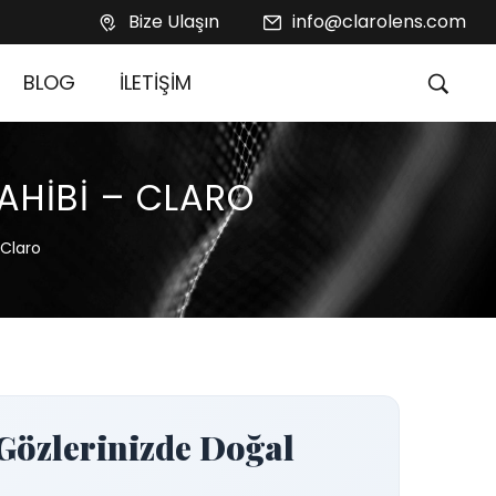
Bize Ulaşın
info@clarolens.com
BLOG
İLETİŞİM
SAHİBİ – CLARO
 Claro
özlerinizde Doğal