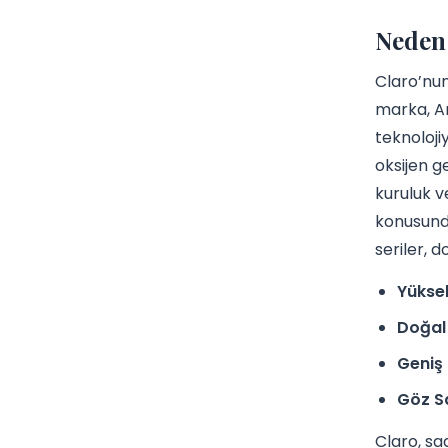
Neden 
Claro’nun
marka, Ar
teknoloji
oksijen g
kuruluk v
konusunda
seriler, 
Yükse
Doğal
Geniş 
Göz Sa
Claro, sa