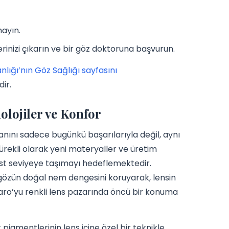
mayın.
erinizi çıkarın ve bir göz doktoruna başvurun.
nlığı’nın Göz Sağlığı sayfasını
dir.
nolojiler ve Konfor
nını sadece bugünkü başarılarıyla değil, aynı
rekli olarak yeni materyaller ve üretim
 üst seviyeye taşımayı hedeflemektedir.
ı, gözün doğal nem dengesini koruyarak, lensin
Claro’yu renkli lens pazarında öncü bir konuma
 pigmentlerinin lens içine özel bir teknikle