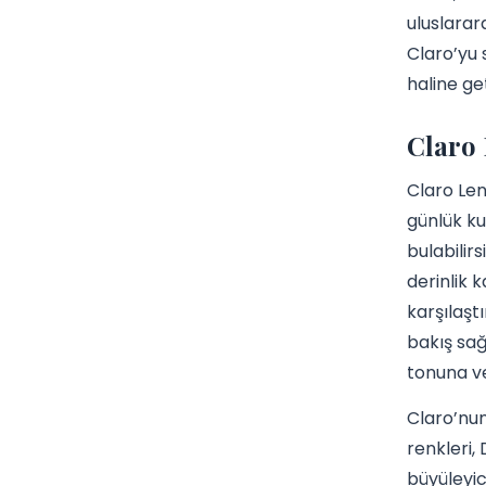
uluslarar
Claro’yu 
haline get
Claro 
Claro Len
günlük ku
bulabilirs
derinlik 
karşılaşt
bakış sağl
tonuna ve
Claro’nun
renkleri, 
büyüleyic