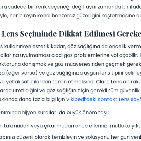
lara sadece bir renk seçeneği değil, aynı zamanda bir ifade
yle, her bireyin kendi benzersiz güzelliğini keşfetmesine ol
 Lens Seçiminde Dikkat Edilmesi Gereken
ns kullanırken estetik kadar, göz sağlığına da öncelik ver
rallarına uyulmaması ciddi göz problemlerine yol açabilir
doktoruna danışmak ve göz muayenesinden geçmek gerekir
a (eğer varsa) ve göz sağlığınıza uygun lens tipini belirle
 ve yetkili satıcılardan temin etmelisiniz. Claro Lens olara
arda üretildiğini ve göz sağlığınız için gerekli tüm güvenlik
akkında daha fazla bilgi için
Vikipedi’deki Kontakt Lens sayf
anımında hijyen kuralları da büyük önem taşır:
ri takmadan veya çıkarmadan önce ellerinizi mutlaka yıkay
abınızı düzenli olarak temizleyin ve solüsyonu her gün yeni