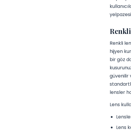
kullanıcı
yelpazesi
Renkli
Renkli le
hijyen ku
bir göz 
kusurunuz
güvenilir
standartl
lensler h
Lens kull
Lensle
Lens k