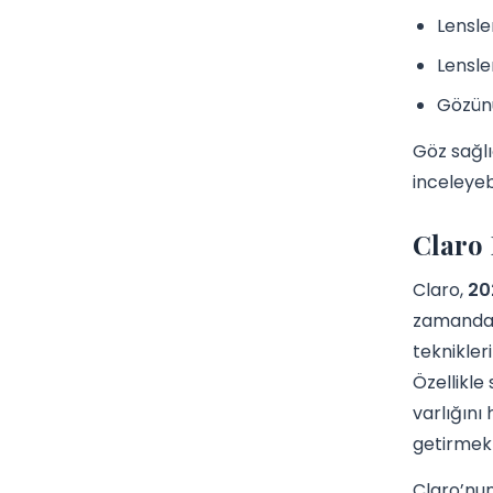
Lensle
Lensle
Gözünü
Göz sağlı
inceleyebi
Claro 
Claro,
20
zamanda g
teknikler
Özellikle
varlığını
getirmekt
Claro’nun