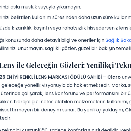
rinizi asla musluk suyuyla yıkamayın.
rinizi belirtilen kullanım süresinden daha uzun süre kullan
zde kızarıklık, kaşıntı veya rahatsızlık hissederseniz lensl
ğı konusunda daha detaylı bilgi ve öneriler için
Sağlık Baka
lirsiniz. Unutmayın, sağlıklı gözler, güzel bir bakışın temeli
Lens ile Geleceğin Gözleri: Yenilikçi Tek
26 EN İYİ RENKLİ LENS MARKASI ÖDÜLÜ SAHİBİ – Claro
unva
eleceğe yönelik vizyonuyla da hak etmektedir. Marka, sü
i üzerinde çalışarak, lens konforunu ve performansını bir
 silikon hidrojel gibi nefes alabilen malzemelerin kullanım
 hissettirmeyen bir deneyim sunar. Bu yenilikçi yaklaşım, 
edir.
 teknolojik üstünlüğü, sadece konforla sınırlı değildir. Renk