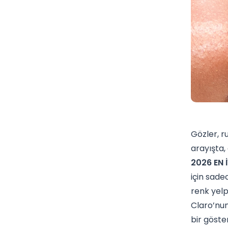
Gözler, r
arayışta,
2026 EN 
için sade
renk yelp
Claro’nun
bir göster