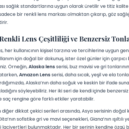
ası sağlık standartlarına uygun olarak üretilir ve titiz kali
sadece bir renkli lens markası olmaktan çıkarıp, göz sağlığ
irir.
Renkli Lens Çeşitliliği ve Benzersiz Tonl
s, her kullanıcının kişisel tarzına ve tercihlerine uygun gen
llanım için doğal bir dokunuş, ister özel günler için çarpıcı 
iniz. Örneğin,
Alaska lens
serisi, buz mavisi ve gri tonlarını
katarken,
Amazon Lens
serisi, daha sıcak, yeşil ve ela tonla
ırdığımızda, Alaska’nın daha soğuk ve keskin bir ifade s
adığını söyleyebiliriz. Her iki seri de kendi içinde benzersiz b
 saç rengine göre farklı etkiler yaratabilir.
 diğer dikkat çekici serileri arasında, Asya serisinin doğal 
Dita’nın sofistike gri ve mavi seçenekleri, Giana’nın ışıltılı y
i lacivertleri bulunmaktadır. Her bir serinin kendine özgü bir