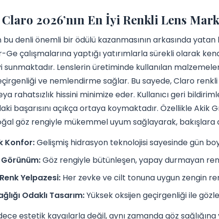
Claro 2026’nın En İyi Renkli Lens Marka
 bu denli önemli bir ödülü kazanmasının arkasında yatan 
-Ge çalışmalarına yaptığı yatırımlarla sürekli olarak kend
yi sunmaktadır. Lenslerin üretiminde kullanılan malzemel
eçirgenliği ve nemlendirme sağlar. Bu sayede, Claro renkli 
eya rahatsızlık hissini minimize eder. Kullanıcı geri bildir
ki başarısını açıkça ortaya koymaktadır. Özellikle Akik G
doğal göz rengiyle mükemmel uyum sağlayarak, bakışlara de
k Konfor:
Gelişmiş hidrasyon teknolojisi sayesinde gün boy
 Görünüm:
Göz rengiyle bütünleşen, yapay durmayan ren
Renk Yelpazesi:
Her zevke ve cilt tonuna uygun zengin re
ğlığı Odaklı Tasarım:
Yüksek oksijen geçirgenliği ile gözl
dece estetik kaygılarla değil, aynı zamanda göz sağlığına v