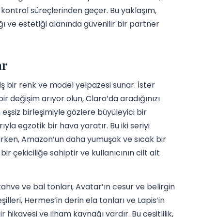
te kontrol süreçlerinden geçer. Bu yaklaşım,
ı ve estetiği alanında güvenilir bir partner
ar
iş bir renk ve model yelpazesi sunar. İster
bir değişim arıyor olun, Claro’da aradığınızı
n eşsiz birleşimiyle gözlere büyüleyici bir
rıyla egzotik bir hava yaratır. Bu iki seriyi
unarken, Amazon’un daha yumuşak ve sıcak bir
ir çekiciliğe sahiptir ve kullanıcının cilt alt
kahve ve bal tonları, Avatar’ın cesur ve belirgin
eşilleri, Hermes’in derin ela tonları ve Lapis’in
 hikayesi ve ilham kaynağı vardır. Bu çeşitlilik,