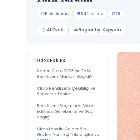
5 dk okuma
942 kelime
TR
AI Ozeti
Baglantiyi Kopyala
ICINDEKILER
Neden Claro 2026’nın En İyi
Renkli Lens Markası Seçildi?
Claro Renkli Lens Çeşitliliği ve
Benzersiz Tonlar
Renkli Lens Seçiminde Dikkat
Edilmesi Gerekenler ve Göz
Sağlığı
Claro Lens ile Geleceğin
Gözleri: Yenilikçi Teknolojiler ve