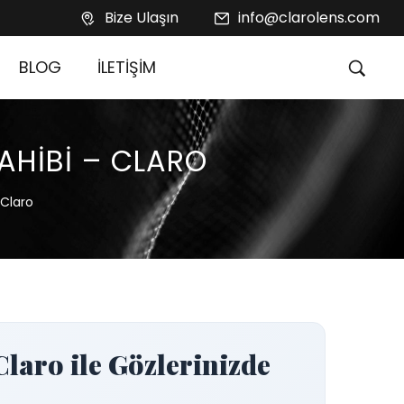
Bize Ulaşın
info@clarolens.com
BLOG
İLETİŞİM
SAHİBİ – CLARO
 Claro
ro ile Gözlerinizde