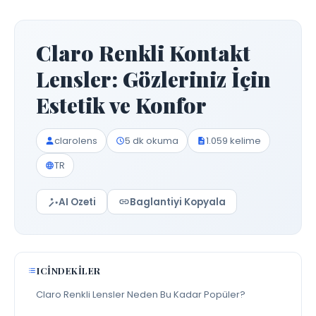
Claro Renkli Kontakt
Lensler: Gözleriniz İçin
Estetik ve Konfor
clarolens
5 dk okuma
1.059 kelime
TR
AI Ozeti
Baglantiyi Kopyala
ICINDEKILER
Claro Renkli Lensler Neden Bu Kadar Popüler?