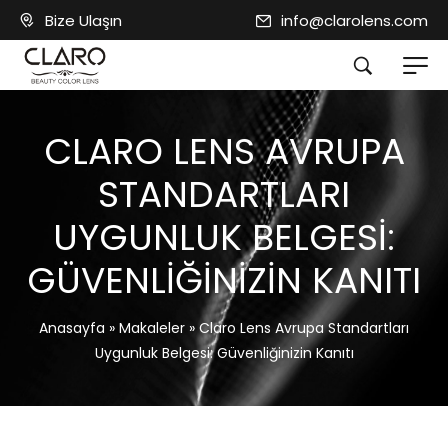
Bize Ulaşın
info@clarolens.com
CLARO LENS AVRUPA
STANDARTLARI
UYGUNLUK BELGESI:
GÜVENLIĞINIZIN KANITI
Anasayfa
»
Makaleler
»
Claro Lens Avrupa Standartları
Uygunluk Belgesi: Güvenliğinizin Kanıtı