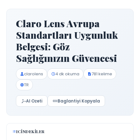
Claro Lens Avrupa
Standartları Uygunluk
Belgesi: Göz
Sağlığınızın Güvencesi
clarolens
4 dk okuma
781 kelime
TR
AI Ozeti
Baglantiyi Kopyala
ICINDEKILER