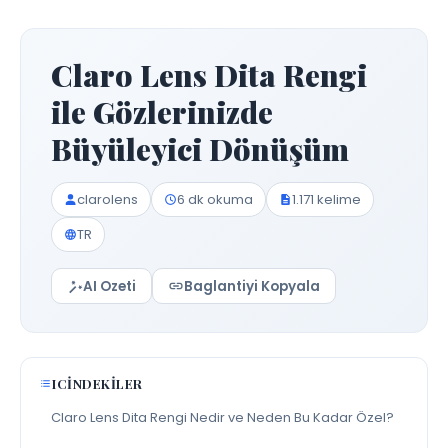
Claro Lens Dita Rengi
ile Gözlerinizde
Büyüleyici Dönüşüm
clarolens
6 dk okuma
1.171 kelime
TR
AI Ozeti
Baglantiyi Kopyala
ICINDEKILER
Claro Lens Dita Rengi Nedir ve Neden Bu Kadar Özel?