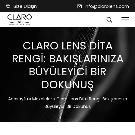
Bize Ulaşın
info@clarolens.com
CLARO LENS DITA
RENGI: BAKIŞLARINIZA
BÜYÜLEYICI BIR
DOKUNUŞ
Anasayfa
»
Makaleler
»
Claro Lens Dita Rengi: Bakışlarınıza
Büyüleyici Bir Dokunuş