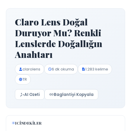
Claro Lens Doğal
Duruyor Mu? Renkli
Lenslerde Doğallığın
Anahtarı
clarolens
6 dk okuma
1.283 kelime
TR
AI Ozeti
Baglantiyi Kopyala
ICINDEKILER