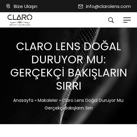
Bize Ulaşın
info@clarolens.com
CLARO LENS DOĞAL
DURUYOR MU:
GERÇEKÇI BAKIŞLARIN
SIRRI
Anasayfa
»
Makaleler
»
Claro Lens Doğal Duruyor Mu:
Gerçekçi Bakışların Sırrı