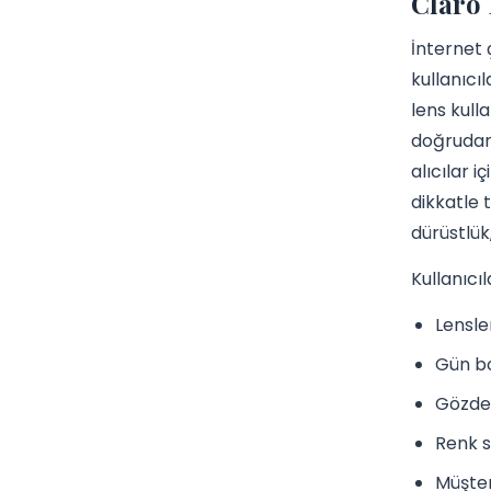
Claro 
İnternet 
kullanıcı
lens kull
doğrudan 
alıcılar i
dikkatle 
dürüstlük
Kullanıcıl
Lensle
Gün bo
Gözde
Renk s
Müşter