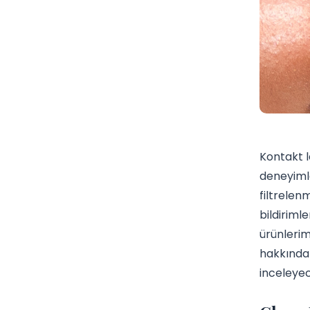
Kontakt l
deneyiml
filtrelen
bildiriml
ürünlerim
hakkında 
inceleyec