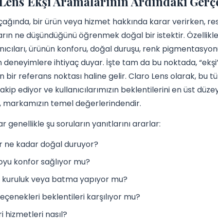
Lens Ekşi Aramalarının Ardındaki Gerçe
çağında, bir ürün veya hizmet hakkında karar verirken, r
ların ne düşündüğünü öğrenmek doğal bir istektir. Özellikle
anıcıları, ürünün konforu, doğal duruşu, renk pigmentasyon
deneyimlere ihtiyaç duyar. İşte tam da bu noktada, “ekşi”
çin bir referans noktası haline gelir. Claro Lens olarak, bu 
takip ediyor ve kullanıcılarımızın beklentilerini en üst düze
, markamızın temel değerlerindendir.
ar genellikle şu soruların yanıtlarını ararlar:
r ne kadar doğal duruyor?
yu konfor sağlıyor mu?
 kuruluk veya batma yapıyor mu?
eçenekleri beklentileri karşılıyor mu?
i hizmetleri nasıl?