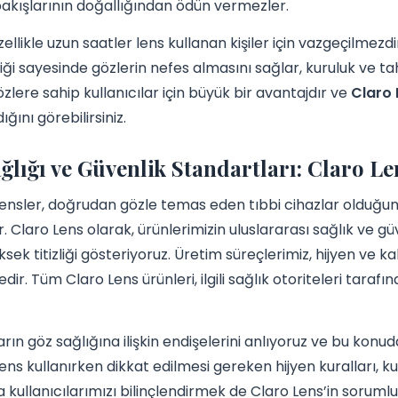
akışlarının doğallığından ödün vermezler.
ellikle uzun saatler lens kullanan kişiler için vazgeçilmezdi
ği sayesinde gözlerin nefes almasını sağlar, kuruluk ve tahri
zlere sahip kullanıcılar için büyük bir avantajdır ve
Claro 
ğını görebilirsiniz.
ğlığı ve Güvenlik Standartları: Claro L
ensler, doğrudan gözle temas eden tıbbi cihazlar olduğun
r. Claro Lens olarak, ürünlerimizin uluslararası sağlık ve
üksek titizliği gösteriyoruz. Üretim süreçlerimiz, hijyen ve 
ir. Tüm Claro Lens ürünleri, ilgili sağlık otoriteleri taraf
ların göz sağlığına ilişkin endişelerini anlıyoruz ve bu konud
ens kullanırken dikkat edilmesi gereken hijyen kuralları, kul
 kullanıcılarımızı bilinçlendirmek de Claro Lens’in sorumlu