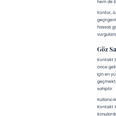
hem de b
Konfor, öz
geçirgenli
hassas gö
vurgulandı
Göz Sa
Kontakt l
önce geli
için en y
geçmekted
sahiptir.
Kullanıcı
Kontakt l
konularda