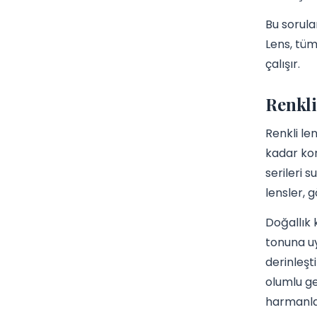
Bu sorula
Lens, tüm
çalışır.
Renkli
Renkli le
kadar kon
serileri 
lensler, 
Doğallık 
tonuna uy
derinleşt
olumlu ge
harmanlan