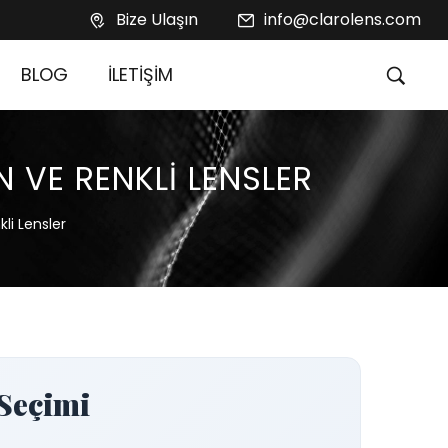
Bize Ulaşın
info@clarolens.com
BLOG
İLETİŞİM
N VE RENKLI LENSLER
li Lensler
 Seçimi