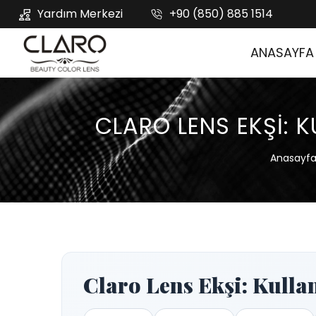
Yardım Merkezi
+90 (850) 885 1514
ANASAYFA
CLARO LENS EKŞI: K
Anasayf
Claro Lens Ekşi: Kulla