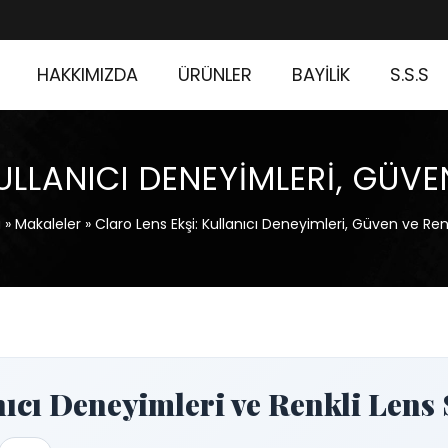
HAKKIMIZDA
ÜRÜNLER
BAYİLİK
S.S.S
ULLANICI DENEYIMLERI, GÜVE
a
»
Makaleler
»
Claro Lens Ekşi: Kullanıcı Deneyimleri, Güven ve Renk
nıcı Deneyimleri ve Renkli Lens