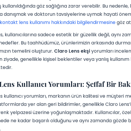
ış kullanıldığında göz sağlığına zarar verebilir. Bu nedenl
 danışmak ve doktorun tavsiyelerine uymak hayati önem ta
in kontakt lens kullanımı hakkındaki bilgilendirmesine
göz ata
s, kullanıcılarına sadece estetik bir güzellik değil, aynı za
edefler. Bu taahhüdümüz, ürünlerimizin arkasında durmamızı
ızın temelini oluşturur.
Claro Lens ekşi
yorumları incelend
ziyade, genellikle kişisel beklentiler veya yanlış kullanım k
tedir.
Lens Kullanıcı Yorumları: Şeffaf Bir Bakı
s kullanıcı yorumları, markanın ürün kalitesi ve müşteri 
latformlarda yer alan geri bildirimler, genellikle Claro Lens
renk yelpazesi üzerine yoğunlaşmaktadır. Kullanıcılar, özell
ede ne kadar başarılı olduğunu ve aynı zamanda gözde ba
.