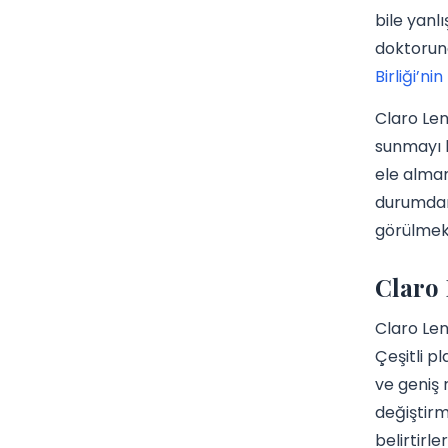
bile yanl
doktoruna
Birliği’n
Claro Len
sunmayı h
ele almam
durumdan 
görülmek
Claro 
Claro Len
Çeşitli p
ve geniş 
değiştirm
belirtirler