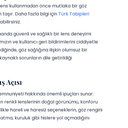
e, lens kullanmadan önce mutlaka bir göz
şır. Daha fazla bilgi için
Türk Tabipleri
bilirsiniz.
manda güvenli ve sağlıklı bir lens deneyimi
n ve kullanıcı geri bildirimlerini ciddiyetle
iğinde, göz sağlığına ilişkin olumsuz bir
aynaklı sorunların dile getirildiği
ş Açısı
memnuniyeti hakkında önemli ipuçları sunar.
’in renkli lenslerinin doğal görünümü, konforu
ikle hareli ve haresiz seçeneklerin, göz rengini
tma, kuruluk gibi hislere yol açmadığını