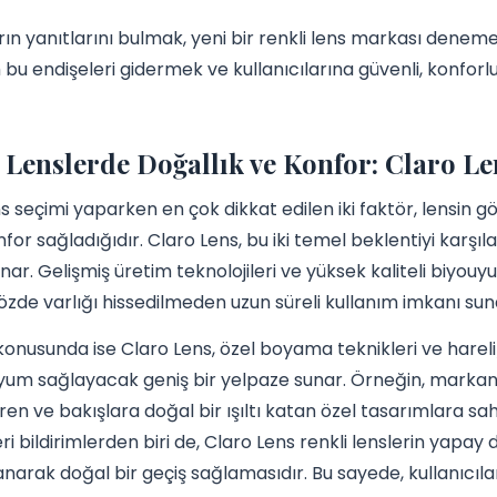
rın yanıtlarını bulmak, yeni bir renkli lens markası denemek
 bu endişeleri gidermek ve kullanıcılarına güvenli, konforlu
 Lenslerde Doğallık ve Konfor: Claro L
ns seçimi yaparken en çok dikkat edilen iki faktör, lensi
for sağladığıdır. Claro Lens, bu iki temel beklentiyi karşı
sunar. Gelişmiş üretim teknolojileri ve yüksek kaliteli biyo
gözde varlığı hissedilmeden uzun süreli kullanım imkanı sun
konusunda ise Claro Lens, özel boyama teknikleri ve hareli
um sağlayacak geniş bir yelpaze sunar. Örneğin, markanın 
iren ve bakışlara doğal bir ışıltı katan özel tasarımlara sah
ri bildirimlerden biri de, Claro Lens renkli lenslerin yapa
arak doğal bir geçiş sağlamasıdır. Bu sayede, kullanıcılar