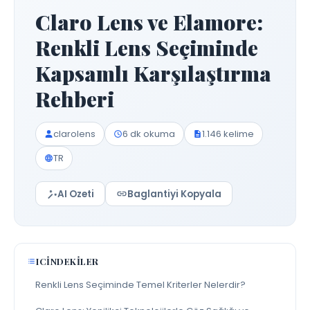
Claro Lens ve Elamore:
Renkli Lens Seçiminde
Kapsamlı Karşılaştırma
Rehberi
clarolens
6 dk okuma
1.146 kelime
TR
AI Ozeti
Baglantiyi Kopyala
ICINDEKILER
Renkli Lens Seçiminde Temel Kriterler Nelerdir?