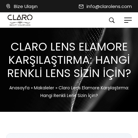
Bize Ulaşın
info@clarolens.com
CLARO LENS ELAMORE
KARŞILAŞTIRMA: HANGI
RENKLI LENS SIZIN İÇIN?
Anasayfa
»
Makaleler
»
Claro Lens Elamore Karşılaştırma:
Hangi Renkli Lens Sizin İçin?