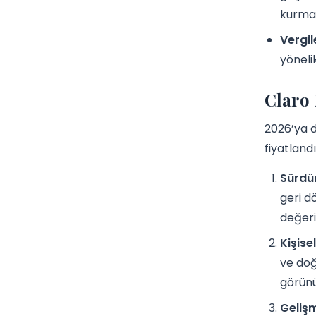
kurmay
Vergil
yöneli
Claro 
2026’ya d
fiyatland
Sürdür
geri d
değeri
Kişise
ve doğ
görünü
Gelişm