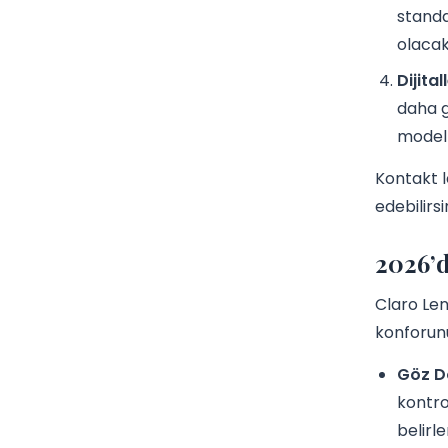
standar
olacak
Dijita
daha g
modell
Kontakt l
edebilirsi
2026’d
Claro Len
konforun
Göz D
kontro
belirl