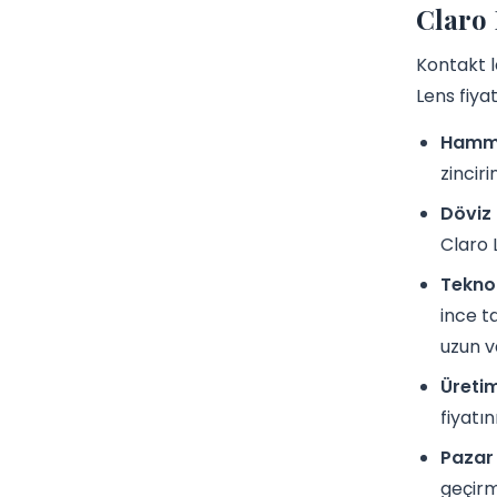
Claro 
Kontakt le
Lens fiyat
Hamma
zincir
Döviz 
Claro 
Teknol
ince ta
uzun v
Üretim
fiyatı
Pazar
geçirm