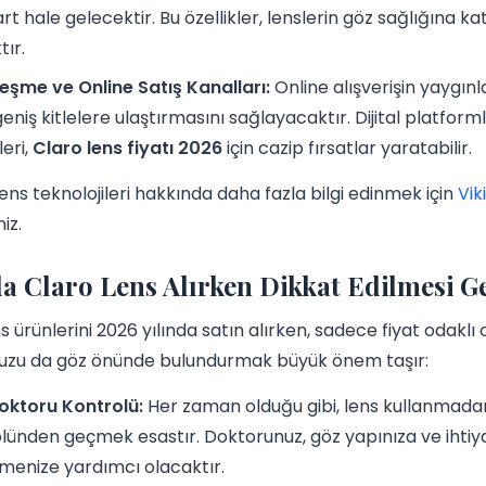
t hale gelecektir. Bu özellikler, lenslerin göz sağlığına kat
tır.
lleşme ve Online Satış Kanalları:
Online alışverişin yaygınl
eniş kitlelere ulaştırmasını sağlayacaktır. Dijital platf
eri,
Claro lens fiyatı 2026
için cazip fırsatlar yaratabilir.
ens teknolojileri hakkında daha fazla bilgi edinmek için
Vik
niz.
a Claro Lens Alırken Dikkat Edilmesi G
s ürünlerini 2026 yılında satın alırken, sadece fiyat odak
uzu da göz önünde bulundurmak büyük önem taşır:
oktoru Kontrolü:
Her zaman olduğu gibi, lens kullanmadan
lünden geçmek esastır. Doktorunuz, göz yapınıza ve ihtiy
emenize yardımcı olacaktır.