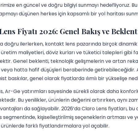
rimize en güncel ve doğru bilgiyi sunmayı hedefliyoruz. Bu
apmayı düşünen herkes için kapsamlı bir yol haritası sun
Lens Fiyatı 2026: Genel Bakış ve Beklent
na doğru ilerlerken, kontakt lens pazarında birçok dinami
 üretim maliyetleri, döviz kurları ve tüketici talepleri gibi 
ektir. Genel beklenti, teknolojik gelişmelerin ve artan reka
nı veya hatta hafif düşüşleri beraberinde getirebileceğidi
st baskılar, genel olarak fiyatlarda ılımlı bir yükselişe nede
s, Ar-Ge yatırımları sayesinde sürekli olarak daha konforlu
ektedir. Bu yenilikler, ürünlerin değerini artırırken, aynı 
vantajları da sağlayabilir. 2026’da Claro Lens fiyatları, bu
ns segmentinde, kişiselleştirilmiş seçeneklerin artması ve 
rünlerde farklı fiyatlandırmalara yol açabilir.