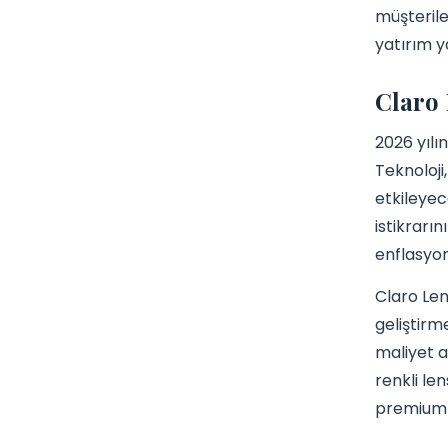
müşterile
yatırım y
Claro 
2026 yılı
Teknoloji,
etkileyec
istikrarı
enflasyoni
Claro Len
geliştirm
maliyet a
renkli le
premium ü