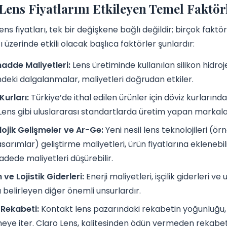
Lens Fiyatlarını Etkileyen Temel Faktör
ns fiyatları, tek bir değişkene bağlı değildir; birçok faktör
ı üzerinde etkili olacak başlıca faktörler şunlardır:
dde Maliyetleri:
Lens üretiminde kullanılan silikon hidro
indeki dalgalanmalar, maliyetleri doğrudan etkiler.
Kurları:
Türkiye’de ithal edilen ürünler için döviz kurlarında
Lens gibi uluslararası standartlarda üretim yapan markalar
ojik Gelişmeler ve Ar-Ge:
Yeni nesil lens teknolojileri (ör
sarımlar) geliştirme maliyetleri, ürün fiyatlarına eklenebilir
adede maliyetleri düşürebilir.
 ve Lojistik Giderleri:
Enerji maliyetleri, işçilik giderleri ve
nı belirleyen diğer önemli unsurlardır.
 Rekabeti:
Kontakt lens pazarındaki rekabetin yoğunluğu, m
eye iter. Claro Lens, kalitesinden ödün vermeden rekabe