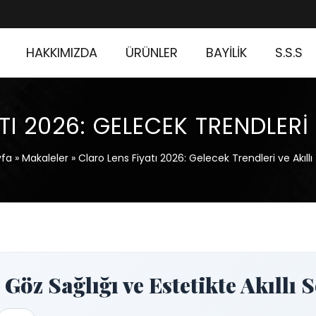
HAKKIMIZDA
ÜRÜNLER
BAYİLİK
S.S.S
I 2026: GELECEK TRENDLERI 
yfa
»
Makaleler
»
Claro Lens Fiyatı 2026: Gelecek Trendleri ve Akıllı
 Göz Sağlığı ve Estetikte Akıllı 