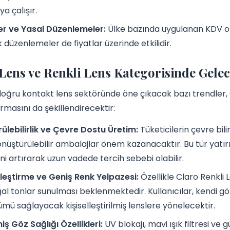
a çalışır.
er ve Yasal Düzenlemeler:
Ülke bazında uygulanan KDV ora
k düzenlemeler de fiyatlar üzerinde etkilidir.
Lens ve Renkli Lens Kategorisinde Gele
oğru kontakt lens sektöründe öne çıkacak bazı trendler, 
ırmasını da şekillendirecektir:
ülebilirlik ve Çevre Dostu Üretim:
Tüketicilerin çevre bili
önüştürülebilir ambalajlar önem kazanacaktır. Bu tür yatır
ni artırarak uzun vadede tercih sebebi olabilir.
lleştirme ve Geniş Renk Yelpazesi:
Özellikle Claro Renkli
al tonlar sunulması beklenmektedir. Kullanıcılar, kendi göz
mü sağlayacak kişiselleştirilmiş lenslere yönelecektir.
iş Göz Sağlığı Özellikleri:
UV blokajı, mavi ışık filtresi v