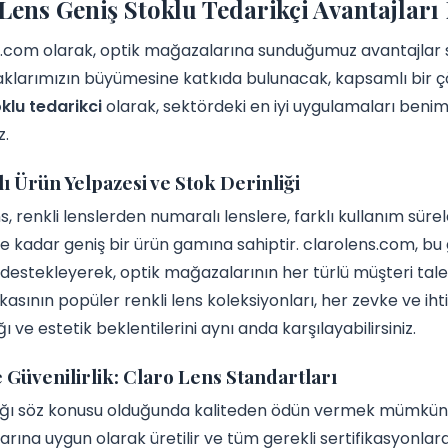
Lens Geniş Stoklu Tedarikçi Avantajları
.com olarak, optik mağazalarına sunduğumuz avantajlar sa
rtaklarımızın büyümesine katkıda bulunacak, kapsamlı bir 
klu tedarikci
olarak, sektördeki en iyi uygulamaları benim
z.
 Ürün Yelpazesi ve Stok Derinliği
s, renkli lenslerden numaralı lenslere, farklı kullanım süre
 kadar geniş bir ürün gamına sahiptir. clarolens.com, bu 
 destekleyerek, optik mağazalarının her türlü müşteri taleb
asının popüler renkli lens koleksiyonları, her zevke ve iht
ı ve estetik beklentilerini aynı anda karşılayabilirsiniz.
e Güvenilirlik: Claro Lens Standartları
ğı söz konusu olduğunda kaliteden ödün vermek mümkün deği
arına uygun olarak üretilir ve tüm gerekli sertifikasyonlara