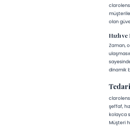
clarolens
müşteriler
olan güven
Hızlı ve
Zaman, op
ulaşmasın
sayesind
dinamik b
Tedari
clarolens
şeffaf, h
kolayca s
Müşteri h