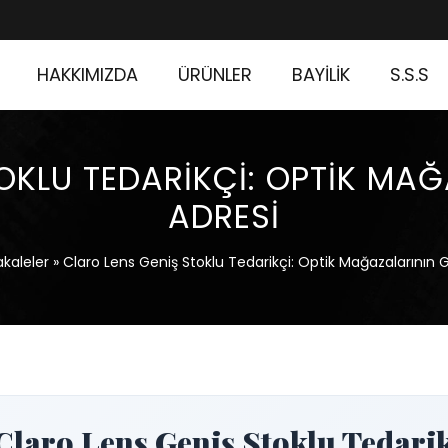
HAKKIMIZDA
ÜRÜNLER
BAYİLİK
S.S.S
OKLU TEDARIKÇI: OPTIK MAĞ
ADRESI
kaleler
»
Claro Lens Geniş Stoklu Tedarikçi: Optik Mağazalarının G
Claro Lens Geniş Stoklu Tedari