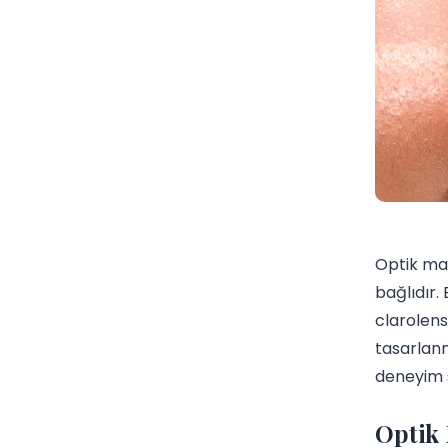
Optik mağ
bağlıdır.
clarolens
tasarlanm
deneyim s
Optik 