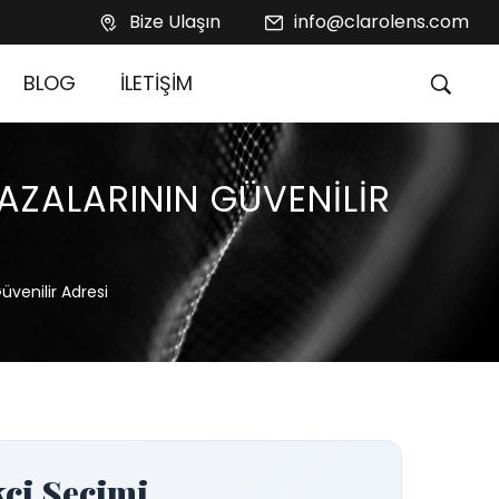
Bize Ulaşın
info@clarolens.com
BLOG
İLETİŞİM
AZALARININ GÜVENILIR
üvenilir Adresi
kçi Seçimi