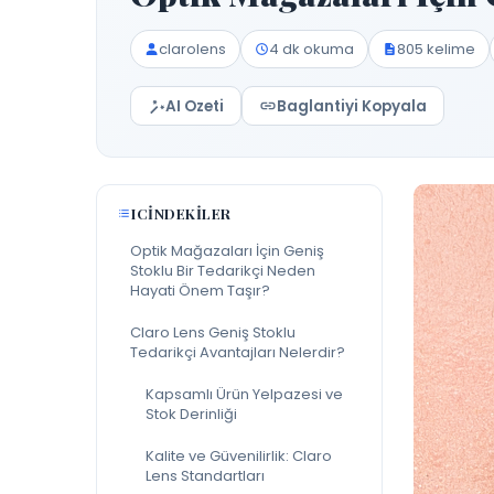
clarolens
4 dk okuma
805 kelime
AI Ozeti
Baglantiyi Kopyala
ICINDEKILER
Optik Mağazaları İçin Geniş
Stoklu Bir Tedarikçi Neden
Hayati Önem Taşır?
Claro Lens Geniş Stoklu
Tedarikçi Avantajları Nelerdir?
Kapsamlı Ürün Yelpazesi ve
Stok Derinliği
Kalite ve Güvenilirlik: Claro
Lens Standartları