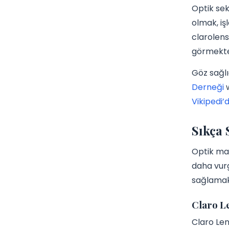
Optik sek
olmak, işl
clarolens
görmektedi
Göz sağlı
Derneği
w
Vikipedi’
Sıkça 
Optik mağ
daha vurg
sağlamak
Claro L
Claro Len