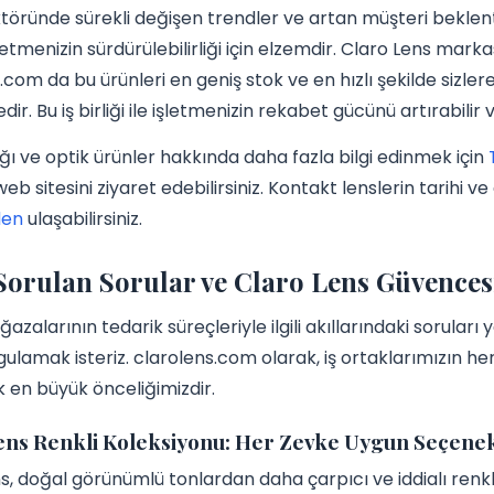
töründe sürekli değişen trendler ve artan müşteri beklentil
etmenizin sürdürülebilirliği için elzemdir. Claro Lens markası
.com da bu ürünleri en geniş stok ve en hızlı şekilde sizlere
r. Bu iş birliği ile işletmenizin rekabet gücünü artırabilir v
ğı ve optik ürünler hakkında daha fazla bilgi edinmek için
eb sitesini ziyaret edebilirsiniz. Kontakt lenslerin tarihi ve
den
ulaşabilirsiniz.
Sorulan Sorular ve Claro Lens Güvences
azalarının tedarik süreçleriyle ilgili akıllarındaki sorular
ulamak isteriz. clarolens.com olarak, iş ortaklarımızın he
 en büyük önceliğimizdir.
ens Renkli Koleksiyonu: Her Zevke Uygun Seçene
s, doğal görünümlü tonlardan daha çarpıcı ve iddialı renkl