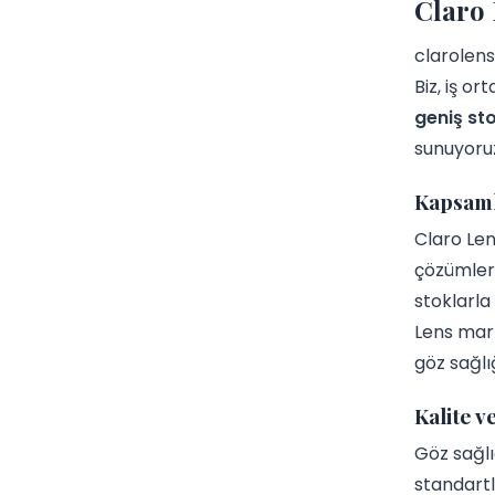
Claro 
clarolens
Biz, iş o
geniş sto
sunuyoru
Kapsamlı
Claro Len
çözümlere
stoklarla
Lens mark
göz sağlığ
Kalite v
Göz sağlı
standartl