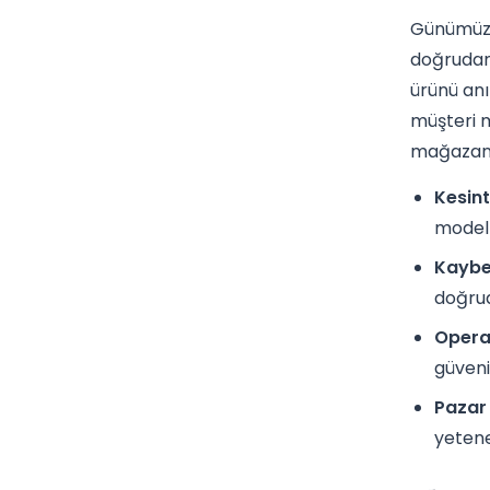
Günümüz r
doğrudan 
ürünü anı
müşteri m
mağazanı
Kesint
modell
Kaybed
doğrud
Operas
güveni
Pazar 
yetene