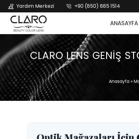
Yardım Merkezi
+90 (850) 885 1514
ANASAYFA
CLARO LENS GENIŞ ST
Anasayfa
»
Ma
Optik Mağazaları İçin 