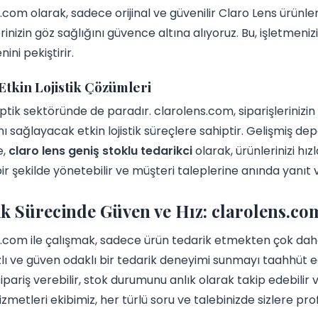
.com olarak, sadece orijinal ve güvenilir Claro Lens ürünle
inizin göz sağlığını güvence altına alıyoruz. Bu, işletmenizin
ini pekiştirir.
 Etkin Lojistik Çözümleri
tik sektöründe de paradır. clarolens.com, siparişlerinizin e
ı sağlayacak etkin lojistik süreçlere sahiptir. Gelişmiş 
e,
claro lens geniş stoklu tedarikci
olarak, ürünlerinizi hızl
ir şekilde yönetebilir ve müşteri taleplerine anında yanıt ve
k Sürecinde Güven ve Hız: clarolens.co
.com ile çalışmak, sadece ürün tedarik etmekten çok daha f
ızlı ve güven odaklı bir tedarik deneyimi sunmayı taahhüt
ipariş verebilir, stok durumunu anlık olarak takip edebilir ve
izmetleri ekibimiz, her türlü soru ve talebinizde sizlere pr