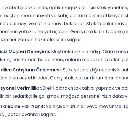
ekabetçi pazarında, optik mağazaları için stok yönetimi, 
müşteri memnuniyeti ve satış performansını etkileyen strat
nda bulmayı ve satın almayı beklerler. Stokta bulunmayan 
emnuniyetsizliğine yol açabilir. Geniş stoklu bir tedarikçi i
zın her zaman hazır olmasını sağlar.
isiz Müşteri Deneyimi:
Müşterilerinizin aradığı Claro Lens ü
erini, her zaman bulabilmesi, onların mağazanıza olan güve
ilen Satışların Önlenmesi:
Stok yetersizliği nedeniyle sa
an olumsuz etki eder. Geniş stok, bu tür durumların önün
yonel Verimlilik:
Sürekli olarak stok takibi yapmak ve aci
lir bir tedarikçi ile çalışmak, mağaza personelinizin daha v
Talebine Hızlı Yanıt:
Yeni çıkan ürünler veya mevsimsel tal
ği, pazar avantajı sağlar.