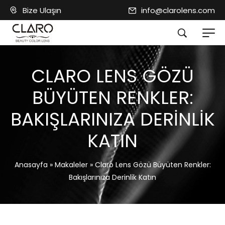
Bize Ulaşın
info@clarolens.com
CLARO LENS GÖZÜ
BÜYÜTEN RENKLER:
BAKIŞLARINIZA DERINLIK
KATIN
Anasayfa
»
Makaleler
»
Claro Lens Gözü Büyüten Renkler:
Bakışlarınıza Derinlik Katın