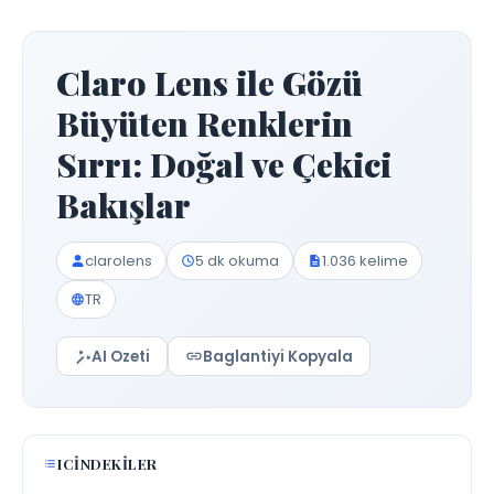
Claro Lens ile Gözü
Büyüten Renklerin
Sırrı: Doğal ve Çekici
Bakışlar
clarolens
5 dk okuma
1.036 kelime
TR
AI Ozeti
Baglantiyi Kopyala
ICINDEKILER