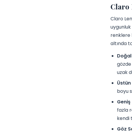
Claro 
Claro Len
uygunluk 
renklere 
altında t
Doğal
gözde 
uzak d
Üstün
boyu sü
Geniş 
fazla 
kendi 
Göz Sa