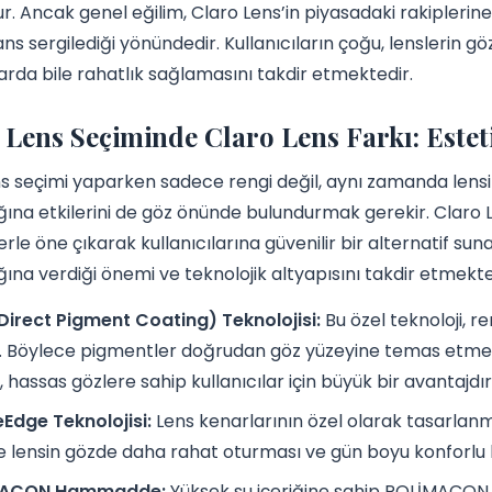
. Ancak genel eğilim, Claro Lens’in piyasadaki rakiplerine
s sergilediği yönündedir. Kullanıcıların çoğu, lenslerin gö
arda bile rahatlık sağlamasını takdir etmektedir.
 Lens Seçiminde Claro Lens Farkı: Esteti
ns seçimi yaparken sadece rengi değil, aynı zamanda lensin 
ğına etkilerini de göz önünde bulundurmak gerekir. Claro 
erle öne çıkarak kullanıcılarına güvenilir bir alternatif suna
ğına verdiği önemi ve teknolojik altyapısını takdir etmekte
irect Pigment Coating) Teknolojisi:
Bu özel teknoloji, r
. Böylece pigmentler doğrudan göz yüzeyine temas etmez, bu 
 hassas gözlere sahip kullanıcılar için büyük bir avantajdır
Edge Teknolojisi:
Lens kenarlarının özel olarak tasarlanm
 lensin gözde daha rahat oturması ve gün boyu konforlu b
MACON Hammadde:
Yüksek su içeriğine sahip POLİMACON,