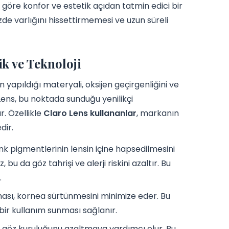
 göre konfor ve estetik açıdan tatmin edici bir
zde varlığını hissettirmemesi ve uzun süreli
k ve Teknoloji
yapıldığı materyali, oksijen geçirgenliğini ve
Lens, bu noktada sunduğu yenilikçi
r. Özellikle
Claro Lens kullananlar
, markanın
dir.
enk pigmentlerinin lensin içine hapsedilmesini
da göz tahrişi ve alerji riskini azaltır. Bu
.
ası, kornea sürtünmesini minimize eder. Bu
ir kullanım sunması sağlanır.
 göz kuruluğunu azaltmaya yardımcı olur. Bu