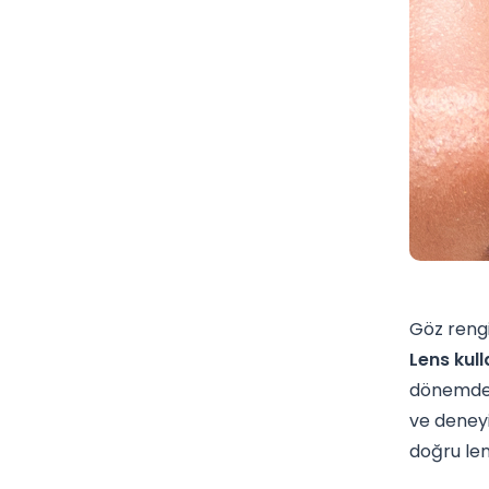
Göz rengi
Lens kul
dönemde a
ve deneyi
doğru len