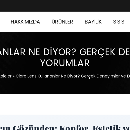
HAKKIMIZDA
ÜRÜNLER
BAYİLİK
S.S.S
NLAR NE DIYOR? GERÇEK DE
YORUMLAR
aleler
»
Claro Lens Kullananlar Ne Diyor? Gerçek Deneyimler ve D
ın Gözünden: Konfor, Estetik ve