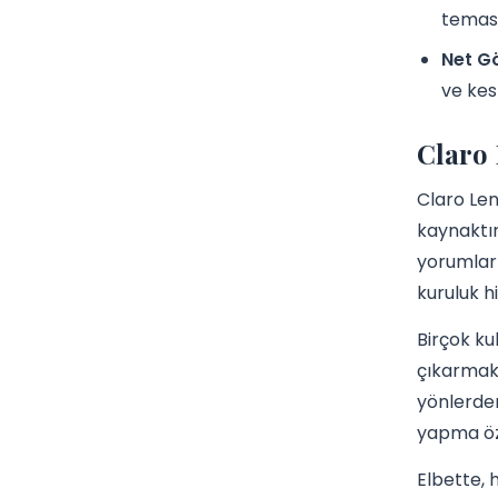
teması
Net Gö
ve kesk
Claro 
Claro Len
kaynaktır
yorumlar 
kuruluk h
Birçok ku
çıkarmakt
yönlerden
yapma öz
Elbette, 