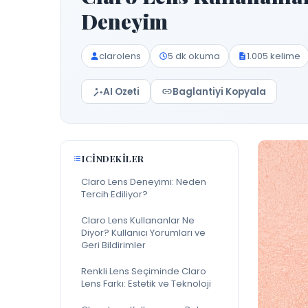
Deneyim
clarolens
5 dk okuma
1.005 kelime
AI Ozeti
Baglantiyi Kopyala
ICINDEKILER
Claro Lens Deneyimi: Neden
Tercih Ediliyor?
Claro Lens Kullananlar Ne
Diyor? Kullanıcı Yorumları ve
Geri Bildirimler
Renkli Lens Seçiminde Claro
Lens Farkı: Estetik ve Teknoloji