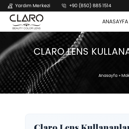
Yardım Merkezi
+90 (850) 885 1514
ANASAYFA
CLARO LENS KULLANA
Anasayfa
»
Mak
Claro Lens Kullananlar