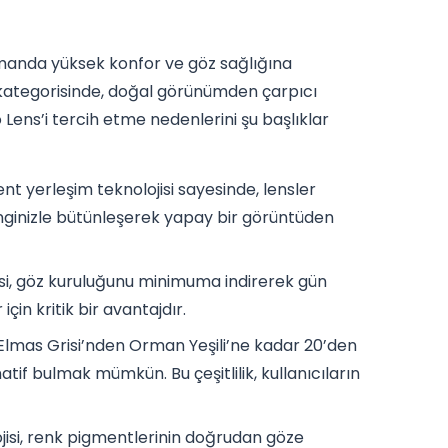
zamanda yüksek konfor ve göz sağlığına
s kategorisinde, doğal görünümden çarpıcı
 Lens’i tercih etme nedenlerini şu başlıklar
nt yerleşim teknolojisi sayesinde, lensler
nginizle bütünleşerek yapay bir görüntüden
, göz kuruluğunu minimuma indirerek gün
çin kritik bir avantajdır.
 Elmas Grisi’nden Orman Yeşili’ne kadar 20’den
tif bulmak mümkün. Bu çeşitlilik, kullanıcıların
isi, renk pigmentlerinin doğrudan göze