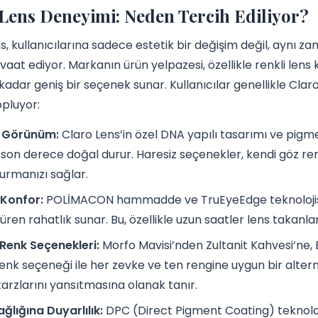
Lens Deneyimi: Neden Tercih Ediliyor?
s, kullanıcılarına sadece estetik bir değişim değil, aynı 
vaat ediyor. Markanın ürün yelpazesi, özellikle renkli len
kadar geniş bir seçenek sunar. Kullanıcılar genellikle Claro
opluyor:
 Görünüm:
Claro Lens’in özel DNA yapılı tasarımı ve pigme
son derece doğal durur. Haresiz seçenekler, kendi göz re
urmanızı sağlar.
 Konfor:
POLİMACON hammadde ve TruEyeEdge teknolojisi
ren rahatlık sunar. Bu, özellikle uzun saatler lens takanlar i
Renk Seçenekleri:
Morfo Mavisi’nden Zultanit Kahvesi’ne,
renk seçeneği ile her zevke ve ten rengine uygun bir alterna
tarzlarını yansıtmasına olanak tanır.
ğlığına Duyarlılık:
DPC (Direct Pigment Coating) teknoloj