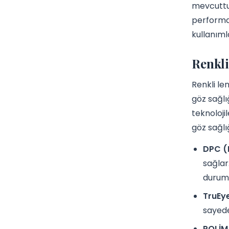
mevcuttur
performan
kullanıml
Renkli
Renkli le
göz sağlı
teknolojil
göz sağlı
DPC (D
sağlar
durum,
TruEye
sayede
POLİ