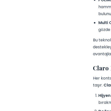
hammad
bulunu
Multi 
gözde 
Bu teknol
destekley
avantajl
Claro 
Her konta
taşır.
Cla
Hijyen
bırakm