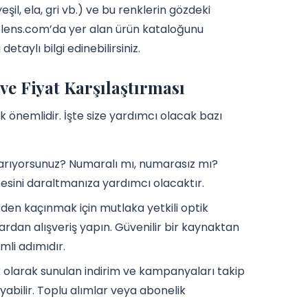
şil, ela, gri vb.) ve bu renklerin gözdeki
larolens.com’da yer alan ürün kataloğunu
etaylı bilgi edinebilirsiniz.
ve Fiyat Karşılaştırması
ak önemlidir. İşte size yardımcı olacak bazı
i arıyorsunuz? Numaralı mı, numarasız mı?
azesini daraltmanıza yardımcı olacaktır.
rden kaçınmak için mutlaka yetkili optik
dan alışveriş yapın. Güvenilir bir kaynaktan
li adımıdır.
k olarak sunulan indirim ve kampanyaları takip
yabilir. Toplu alımlar veya abonelik