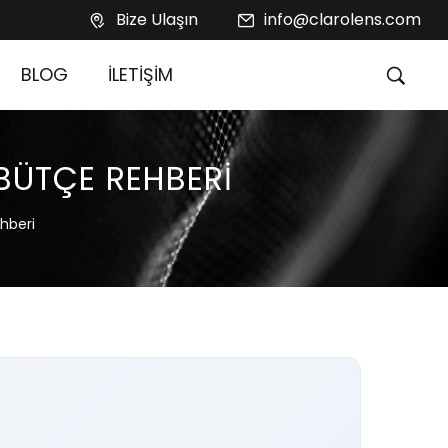
Bize Ulaşın
info@clarolens.com
BLOG
İLETİŞİM
 BÜTÇE REHBERI
ehberi