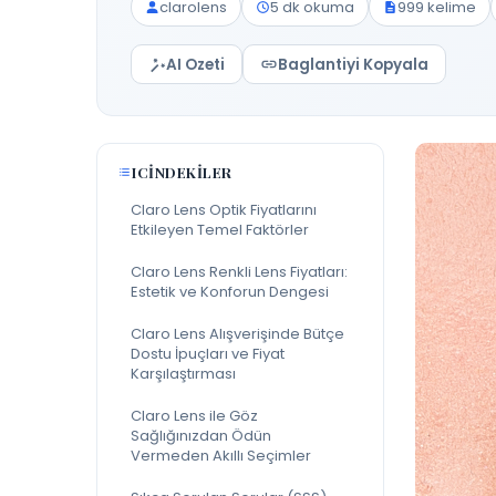
clarolens
5 dk okuma
999 kelime
AI Ozeti
Baglantiyi Kopyala
ICINDEKILER
Claro Lens Optik Fiyatlarını
Etkileyen Temel Faktörler
Claro Lens Renkli Lens Fiyatları:
Estetik ve Konforun Dengesi
Claro Lens Alışverişinde Bütçe
Dostu İpuçları ve Fiyat
Karşılaştırması
Claro Lens ile Göz
Sağlığınızdan Ödün
Vermeden Akıllı Seçimler