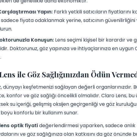
kleri de genellikle daha ekonomiktir.
Karşılaştırması Yapın:
Farklı yetkili satıcıların fiyatlarını k
sadece fiyata odaklanmak yerine, satıcının güvenilirliğini
urun.
oktorunuzla Konuşun:
Lens seçimi kişisel bir karardır ve
idir. Doktorunuz, göz yapınıza ve ihtiyaçlarınıza en uygun
.
Lens ile Göz Sağlığınızdan Ödün Vermed
z, dünyayı keşfetmenizi sağlayan değerli organlarınızdır. 
te, konfor ve göz sağlığı öncelikli olmalıdır. Claro Lens, b
Yüksek su içeriği, gelişmiş oksijen geçirgenliği ve göz kurul
 boyu konforlu bir kullanım sunar.
lens optik fiyati
değerlendirmesi yaparken, sadece anlık 
ydalarını ve göz sağlığınıza olan katkısını da göz önünde bul