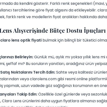
ırmada da kendini gösterir. Farklı renk seçenekleri (mavi, ye
ullanıcı tercihlerine göre fiyat algısını da etkileyebilir. c
k, farklı renk ve modellerin fiyat aralıkları hakkında daha d
Lens Alışverişinde Bütçe Dostu İpuçları 
n
claro lens optik fiyati
bulmak için bilinçli bir tüketici olm
larınızı Belirleyin:
Günlük mü, aylık mı yoksa yıllık lens m
 mi, şeffaf mı? Bu soruların yanıtları, aradığınız ürün yelp
i Satış Noktalarını Tercih Edin:
Sahte veya kalitesiz ürünle
larından veya clarolens.com gibi resmi online platformlar
riş yapmak, uzun vadede göz sağlığınızı korumanın en önem
nyaları Takip Edin:
Özellikle özel günlerde veya sezonlu
 Claro Lens ürünlerini daha uygun fiyatlara almanızı sağla