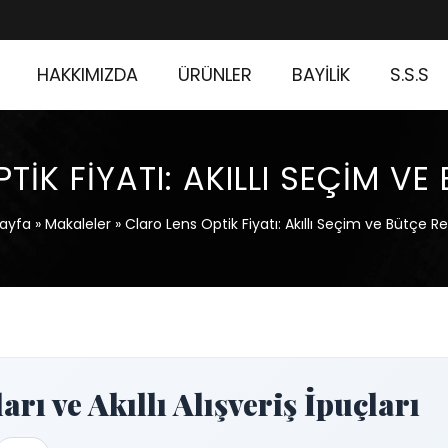
HAKKIMIZDA
ÜRÜNLER
BAYİLİK
S.S.S
TIK FIYATI: AKILLI SEÇIM VE
ayfa
»
Makaleler
»
Claro Lens Optik Fiyatı: Akıllı Seçim ve Bütçe R
rı ve Akıllı Alışveriş İpuçları