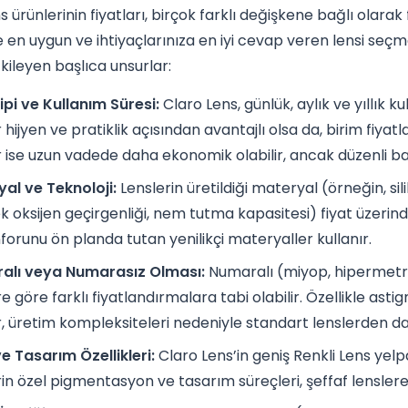
 ürünlerinin fiyatları, birçok farklı değişkene bağlı olarak 
 en uygun ve ihtiyaçlarınıza en iyi cevap veren lensi seçm
tkileyen başlıca unsurlar:
ipi ve Kullanım Süresi:
Claro Lens, günlük, aylık ve yıllık 
 hijyen ve pratiklik açısından avantajlı olsa da, birim fiyatla
r ise uzun vadede daha ekonomik olabilir, ancak düzenli ba
al ve Teknoloji:
Lenslerin üretildiği materyal (örneğin, sili
k oksijen geçirgenliği, nem tutma kapasitesi) fiyat üzerinde
forunu ön planda tutan yenilikçi materyaller kullanır.
alı veya Numarasız Olması:
Numaralı (miyop, hipermetro
re göre farklı fiyatlandırmalara tabi olabilir. Özellikle asti
r, üretim kompleksiteleri nedeniyle standart lenslerden daha 
e Tasarım Özellikleri:
Claro Lens’in geniş Renkli Lens yelpa
rin özel pigmentasyon ve tasarım süreçleri, şeffaf lenslere gö