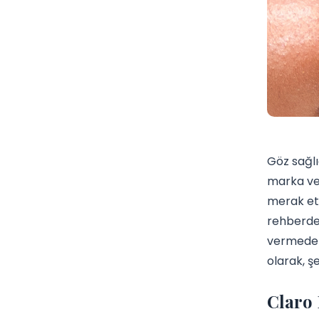
Göz sağlı
marka ve 
merak ett
rehberde,
vermeden 
olarak, şe
Claro 