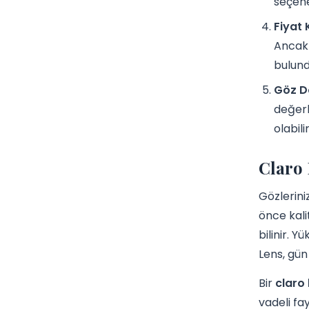
seçene
Fiyat 
Ancak 
bulund
Göz D
değerl
olabilir
Claro 
Gözlerini
önce kali
bilinir. 
Lens, gün
Bir
claro 
vadeli fa