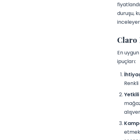
fiyatland
duruşu, k
inceleyere
Claro 
En uygu
ipuçları:
İhtiyaç
Renkli
Yetkil
mağaza
alışve
Kampa
etmek,