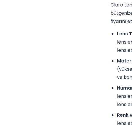
Claro Lens
bütçenize
fiyatını e
Lens T
lensler
lensle
Matery
(yükse
ve kon
Numar
lensle
lensle
Renk v
lensle