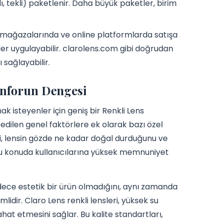
’lı, tekli) paketlenir. Daha büyük paketler, birim
ik mağazalarında ve online platformlarda satışa
ler uygulayabilir. clarolens.com gibi doğrudan
 sağlayabilir.
Konforun Dengesi
k isteyenler için geniş bir Renkli Lens
sedilen genel faktörlere ek olarak bazı özel
si, lensin gözde ne kadar doğal durduğunu ve
 bu konuda kullanıcılarına yüksek memnuniyet
dece estetik bir ürün olmadığını, aynı zamanda
dir. Claro Lens renkli lensleri, yüksek su
rahat etmesini sağlar. Bu kalite standartları,