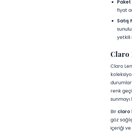
Paket 
fiyat a
Satış
sunulu
yetkili
Claro 
Claro Len
koleksiyo
durumlarl
renk geçi
sunmayı 
Bir
claro 
göz sağlı
içeriği ve