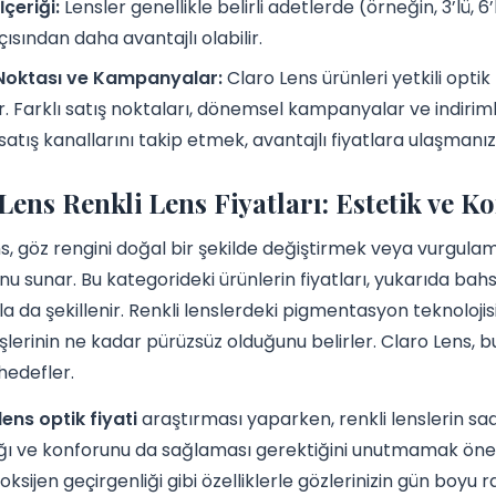
İçeriği:
Lensler genellikle belirli adetlerde (örneğin, 3’lü, 6
çısından daha avantajlı olabilir.
 Noktası ve Kampanyalar:
Claro Lens ürünleri yetkili opt
r. Farklı satış noktaları, dönemsel kampanyalar ve indirim
 satış kanallarını takip etmek, avantajlı fiyatlara ulaşmanızı
Lens Renkli Lens Fiyatları: Estetik ve 
s, göz rengini doğal bir şekilde değiştirmek veya vurgulama
nu sunar. Bu kategorideki ürünlerin fiyatları, yukarıda bah
a da şekillenir. Renkli lenslerdeki pigmentasyon teknoloji
şlerinin ne kadar pürüzsüz olduğunu belirler. Claro Lens,
hedefler.
lens optik fiyati
araştırması yaparken, renkli lenslerin sa
ğı ve konforunu da sağlaması gerektiğini unutmamak önemli
 oksijen geçirgenliği gibi özelliklerle gözlerinizin gün boyu 