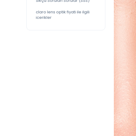
Sıkça Sorulan Sorular (SSS)
claro lens optik fiyati ile ilgili
icerikler