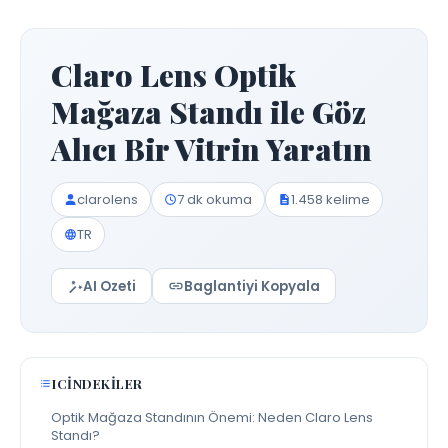
Claro Lens Optik
Mağaza Standı ile Göz
Alıcı Bir Vitrin Yaratın
clarolens
7 dk okuma
1.458 kelime
TR
AI Ozeti
Baglantiyi Kopyala
ICINDEKILER
Optik Mağaza Standının Önemi: Neden Claro Lens
Standı?