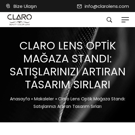
Bize Ulaşın
info@clarolens.com
CLARO LENS OPTIK
MAĞAZA STANDI:
SATIŞLARINIZI ARTIRAN
TASARIM SIRLARI
Anasayfa
»
Makaleler
»
Claro Lens Optik Mağaza Standı:
Satışlarınızı Artıran Tasarım Sırları