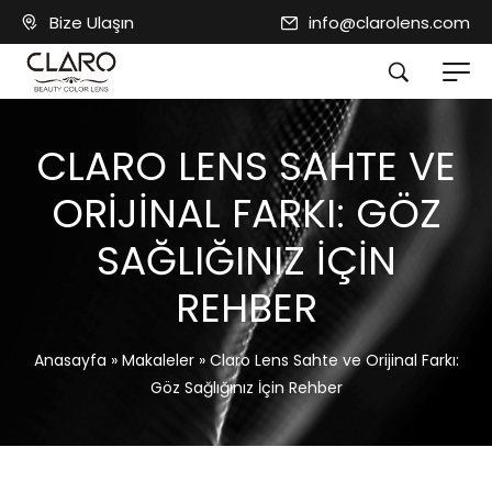
Bize Ulaşın
info@clarolens.com
CLARO LENS SAHTE VE
ORIJINAL FARKI: GÖZ
SAĞLIĞINIZ İÇIN
REHBER
Anasayfa
»
Makaleler
»
Claro Lens Sahte ve Orijinal Farkı:
Göz Sağlığınız İçin Rehber