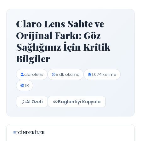
Claro Lens Sahte ve
Orijinal Farkı: Göz
Sağlığınız İçin Kritik
Bilgiler
clarolens
5 dk okuma
1.074 kelime
TR
AI Ozeti
Baglantiyi Kopyala
ICINDEKILER