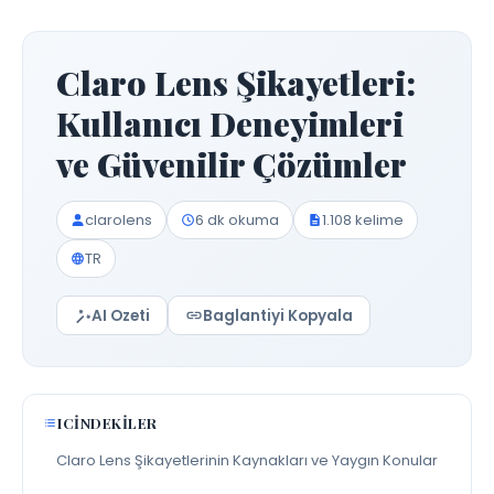
Claro Lens Şikayetleri:
Kullanıcı Deneyimleri
ve Güvenilir Çözümler
clarolens
6 dk okuma
1.108 kelime
TR
AI Ozeti
Baglantiyi Kopyala
ICINDEKILER
Claro Lens Şikayetlerinin Kaynakları ve Yaygın Konular