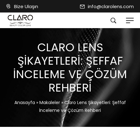
Bize Ulaşın
info@clarolens.com
CLARO LENS
ŞIKAYETLERI: ŞEFFAF
İNCELEME VE ÇÖZÜM
REHBERI
Anasayfa
»
Makaleler
»
Claro Lens Şikayetleri: Şeffaf
İnceleme ve Çözüm Rehberi