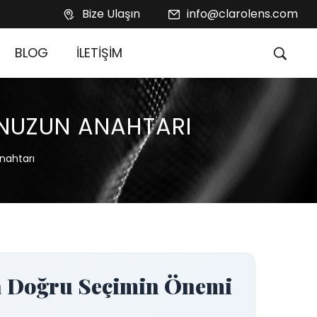
Bize Ulaşın
info@clarolens.com
BLOG
İLETİŞİM
UNUZUN ANAHTARI
nahtarı
da Doğru Seçimin Önemi