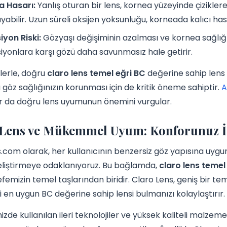
a Hasarı:
Yanlış oturan bir lens, kornea yüzeyinde çizikle
ayabilir. Uzun süreli oksijen yoksunluğu, korneada kalıcı has
iyon Riski:
Gözyaşı değişiminin azalması ve kornea sağlığı
iyonlara karşı gözü daha savunmasız hale getirir.
lerle, doğru
claro lens temel eğri BC
değerine sahip lens 
öz sağlığınızın korunması için de kritik öneme sahiptir.
A
r da doğru lens uyumunun önemini vurgular.
 Lens ve Mükemmel Uyum: Konforunuz İ
.com olarak, her kullanıcının benzersiz göz yapısına uygun
eliştirmeye odaklanıyoruz. Bu bağlamda,
claro lens temel
efemizin temel taşlarından biridir. Claro Lens, geniş bir t
ği en uygun BC değerine sahip lensi bulmanızı kolaylaştırır.
izde kullanılan ileri teknolojiler ve yüksek kaliteli malzem