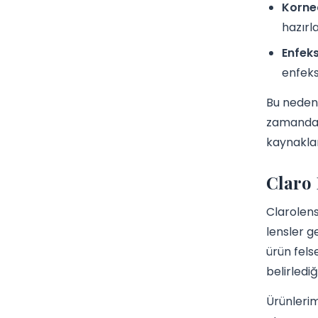
Korne
hazırl
Enfeks
enfeks
Bu neden
zamanda g
kaynakla
Claro
Clarolens
lensler g
ürün fels
belirledi
Ürünlerim