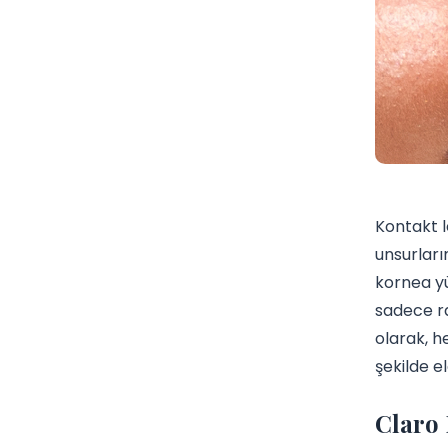
Kontakt l
unsurları
kornea yü
sadece ra
olarak, h
şekilde e
Claro 