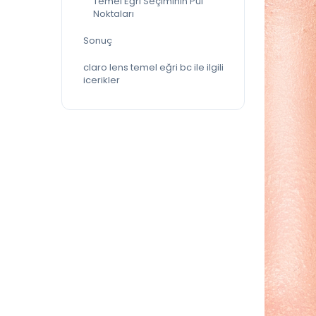
Temel Eğri Seçiminin Püf
Noktaları
Sonuç
claro lens temel eğri bc ile ilgili
icerikler