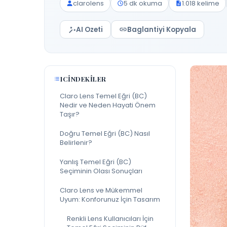
clarolens
5 dk okuma
1.018 kelime
AI Ozeti
Baglantiyi Kopyala
ICINDEKILER
Claro Lens Temel Eğri (BC)
Nedir ve Neden Hayati Önem
Taşır?
Doğru Temel Eğri (BC) Nasıl
Belirlenir?
Yanlış Temel Eğri (BC)
Seçiminin Olası Sonuçları
Claro Lens ve Mükemmel
Uyum: Konforunuz İçin Tasarım
Renkli Lens Kullanıcıları İçin