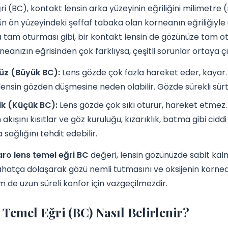
i (BC), kontakt lensin arka yüzeyinin eğriliğini milimetre
 ön yüzeyindeki şeffaf tabaka olan korneanın eğriliğiyle 
 tam oturması gibi, bir kontakt lensin de gözünüze tam o
neanızın eğrisinden çok farklıysa, çeşitli sorunlar ortaya çık
üz (Büyük BC):
Lens gözde çok fazla hareket eder, kayar.
lensin gözden düşmesine neden olabilir. Gözde sürekli sürt
ik (Küçük BC):
Lens gözde çok sıkı oturur, hareket etmez. 
 akışını kısıtlar ve göz kuruluğu, kızarıklık, batma gibi cidd
 sağlığını tehdit edebilir.
aro lens temel eğri BC
değeri, lensin gözünüzde sabit kal
ahatça dolaşarak gözü nemli tutmasını ve oksijenin korne
 de uzun süreli konfor için vazgeçilmezdir.
Temel Eğri (BC) Nasıl Belirlenir?