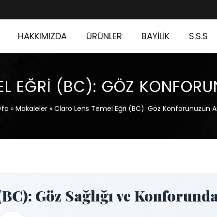
HAKKIMIZDA
ÜRÜNLER
BAYİLİK
S.S.S
EL EĞRI (BC): GÖZ KONFOR
yfa
»
Makaleler
»
Claro Lens Temel Eğri (BC): Göz Konforunuzun A
 (BC): Göz Sağlığı ve Konforun