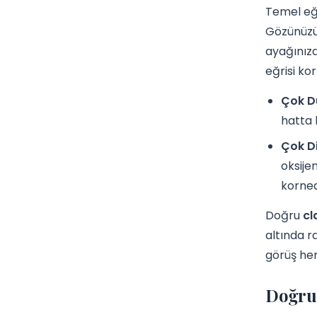
Temel eğr
Gözünüzün
ayağınıza
eğrisi kor
Çok D
hatta 
Çok D
oksijen
kornea
Doğru
cl
altında r
görüş hem
Doğru 