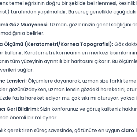
ens temel eğrisinin doğru bir şekilde belirlenmesi, kesinli
st) tarafından yapılmalıdır. Bu süreç genellikle aşağıdaki a
mlı Göz Muayenesi:
Uzman, gözlerinizin genel sağlığını d
madığınızı belirler.
a Ölçümü (Keratometri/Kornea Topografisi):
Göz doktor
ar kullanır. Keratometri, korneanın en merkezi kısımlarının 
nın tüm yüzeyinin ayrıntılı bir haritasını çıkarır. Bu ölçü
verileri sağlar.
e Lensleri:
Ölçümlere dayanarak, uzman size farklı temel 
sler gözünüzdeyken, uzman lensin gözdeki hareketini, oturu
zde fazla hareket ediyor mu, çok sıkı mı oturuyor, yoksa ide
cı Geri Bildirimi:
Sizin konforunuz ve görüş kaliteniz hakkın
nde önemli bir rol oynar.
lık gerektiren süreç sayesinde, gözünüze en uygun
claro 