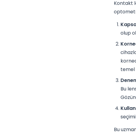
Kontakt l
optometri
Kapsa
olup ol
Korne
cihazl
kornea
temel 
Denem
Bu len
Gözünü
Kullanı
seçimi
Bu uzman