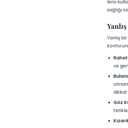
lens kull
sağlığı so
Yanlış
Yanlış bi
konforunu
Rahats
ve gene
Bulanı
olmama
dikkat 
Göz K
tetikl
Kızarı