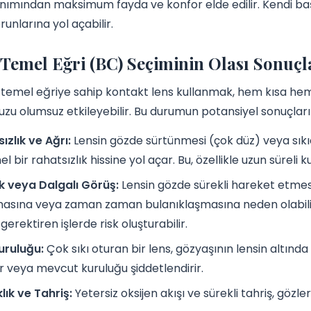
anımından maksimum fayda ve konfor elde edilir. Kendi ba
runlarına yol açabilir.
 Temel Eğri (BC) Seçiminin Olası Sonuçl
r temel eğriye sahip kontakt lens kullanmak, hem kısa he
zu olumsuz etkileyebilir. Bu durumun potansiyel sonuçları 
ızlık ve Ağrı:
Lensin gözde sürtünmesi (çok düz) veya sıkı
l bir rahatsızlık hissine yol açar. Bu, özellikle uzun süreli
k veya Dalgalı Görüş:
Lensin gözde sürekli hareket etme
sına veya zaman zaman bulanıklaşmasına neden olabilir. 
gerektiren işlerde risk oluşturabilir.
uruluğu:
Çok sıkı oturan bir lens, gözyaşının lensin altın
er veya mevcut kuruluğu şiddetlendirir.
klık ve Tahriş:
Yetersiz oksijen akışı ve sürekli tahriş, gözle