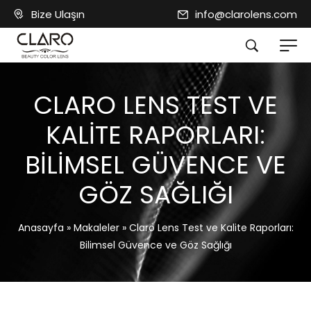
Bize Ulaşın
info@clarolens.com
CLARO LENS TEST VE
KALITE RAPORLARI:
BILIMSEL GÜVENCE VE
GÖZ SAĞLIĞI
Anasayfa
»
Makaleler
»
Claro Lens Test ve Kalite Raporları:
Bilimsel Güvence ve Göz Sağlığı