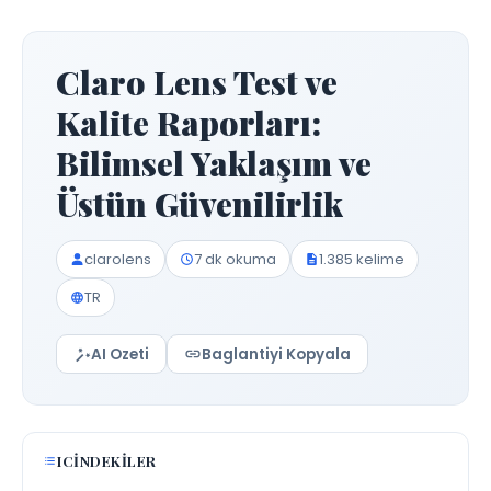
Claro Lens Test ve
Kalite Raporları:
Bilimsel Yaklaşım ve
Üstün Güvenilirlik
clarolens
7 dk okuma
1.385 kelime
TR
AI Ozeti
Baglantiyi Kopyala
ICINDEKILER