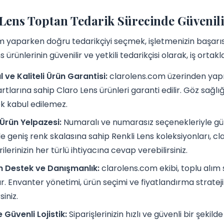
Lens Toptan Tedarik Sürecinde Güvenili
m yaparken doğru tedarikçiyi seçmek, işletmenizin başarısı
 ürünlerinin güvenilir ve yetkili tedarikçisi olarak, iş orta
al ve Kaliteli Ürün Garantisi:
clarolens.com üzerinden yapıl
rtlarına sahip Claro Lens ürünleri garanti edilir. Göz sağlığ
 kabul edilemez.
Ürün Yelpazesi:
Numaralı ve numarasız seçenekleriyle günlük
kle geniş renk skalasına sahip Renkli Lens koleksiyonları,
lerinizin her türlü ihtiyacına cevap verebilirsiniz.
 Destek ve Danışmanlık:
clarolens.com ekibi, toplu alım 
ır. Envanter yönetimi, ürün seçimi ve fiyatlandırma strate
siniz.
e Güvenli Lojistik:
Siparişlerinizin hızlı ve güvenli bir şekild