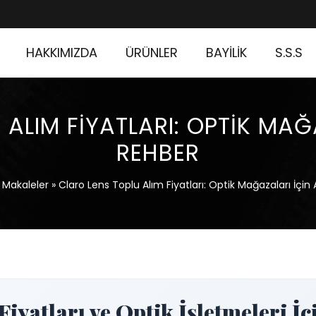
HAKKIMIZDA
ÜRÜNLER
BAYİLİK
S.S.S
ALIM FIYATLARI: OPTIK MAĞA
REHBER
»
Makaleler
»
Claro Lens Toplu Alım Fiyatları: Optik Mağazaları İçin A
iyatları ve Optik İşletmeleri İç