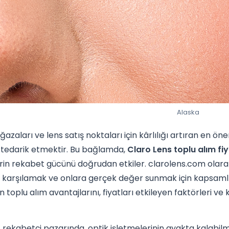
Alaska
azaları ve lens satış noktaları için kârlılığı artıran en öne
a tedarik etmektir. Bu bağlamda,
Claro Lens toplu alım fiy
rin rekabet gücünü doğrudan etkiler. clarolens.com olarak, 
de karşılamak ve onlara gerçek değer sunmak için kapsamlı
n toplu alım avantajlarını, fiyatları etkileyen faktörleri ve 
ekabetçi pazarında, optik işletmelerinin ayakta kalabilme