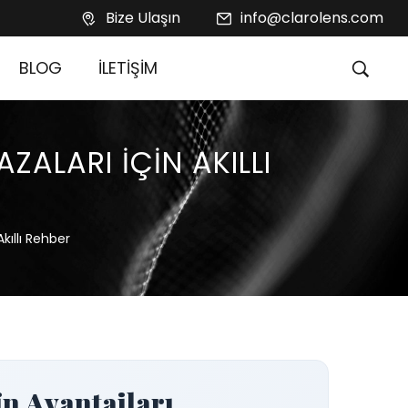
Bize Ulaşın
info@clarolens.com
BLOG
İLETİŞİM
ZALARI İÇIN AKILLI
kıllı Rehber
in Avantajları