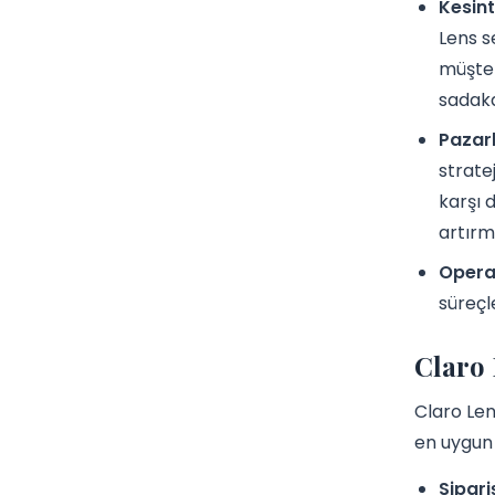
Kesint
Lens s
müşter
sadaka
Pazar
strate
karşı 
artırm
Operas
süreçl
Claro 
Claro Lens
en uygun 
Sipari