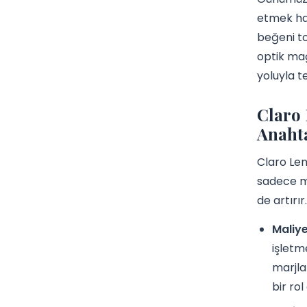
etmek hay
beğeni to
optik mağ
yoluyla t
Claro 
Anaht
Claro Len
sadece m
de artırır.
Maliye
işletm
marjla
bir rol