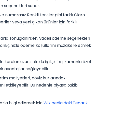
ım seçenekleri sunar.
 ve numarasız Renkli Lensler gibi farklı Claro
seriler veya yeni çıkan ürünler için farklı
tlarla sonuçlanırken, vadeli ödeme seçenekleri
edarikçinizle ödeme koşullarını müzakere etmek
e kurulan uzun soluklu iş ilişkileri, zamanla özel
 ek avantajlar sağlayabilir.
etim maliyetleri, döviz kurlarındaki
nı etkileyebilir. Bu nedenle piyasa takibi
azla bilgi edinmek için
Wikipedia’daki Tedarik