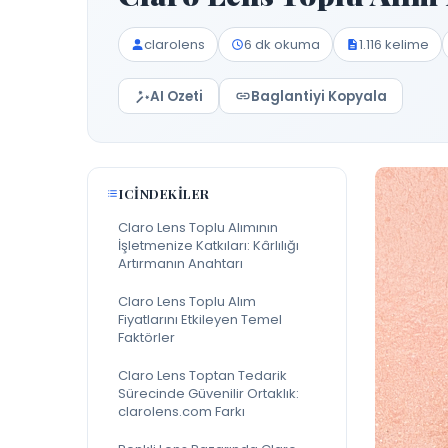
clarolens
6 dk okuma
1.116 kelime
AI Ozeti
Baglantiyi Kopyala
ICINDEKILER
Claro Lens Toplu Alımının
İşletmenize Katkıları: Kârlılığı
Artırmanın Anahtarı
Claro Lens Toplu Alım
Fiyatlarını Etkileyen Temel
Faktörler
Claro Lens Toptan Tedarik
Sürecinde Güvenilir Ortaklık:
clarolens.com Farkı