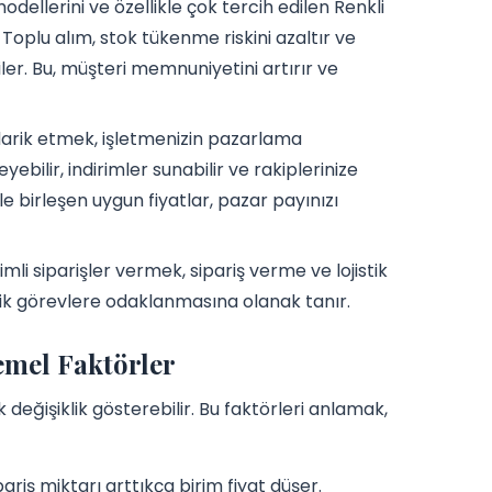
dellerini ve özellikle çok tercih edilen Renkli
 Toplu alım, stok tükenme riskini azaltır ve
ler. Bu, müşteri memnuniyetini artırır ve
arik etmek, işletmenizin pazarlama
bilir, indirimler sunabilir ve rakiplerinize
le birleşen uygun fiyatlar, pazar payınızı
li siparişler vermek, sipariş verme ve lojistik
ejik görevlere odaklanmasına olanak tanır.
emel Faktörler
k değişiklik gösterebilir. Bu faktörleri anlamak,
pariş miktarı arttıkça birim fiyat düşer.