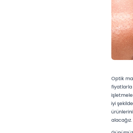
Optik mağ
fiyatlarl
işletmele
iyi şekil
ürünlerini
alacağız.
Günümüz r