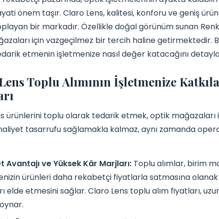
ati önem taşır. Claro Lens, kalitesi, konforu ve geniş ürün
playan bir markadır. Özellikle doğal görünüm sunan Renkli 
azaları için vazgeçilmez bir tercih haline getirmektedir. B
edarik etmenin işletmenize nasıl değer katacağını detayl
Lens Toplu Alımının İşletmenize Katkıla
arı
s ürünlerini toplu olarak tedarik etmek, optik mağazaları iç
aliyet tasarrufu sağlamakla kalmaz, aynı zamanda operas
t Avantajı ve Yüksek Kâr Marjları:
Toplu alımlar, birim ma
enizin ürünleri daha rekabetçi fiyatlarla satmasına olan
rı elde etmesini sağlar. Claro Lens toplu alım fiyatları, uzun
 oynar.