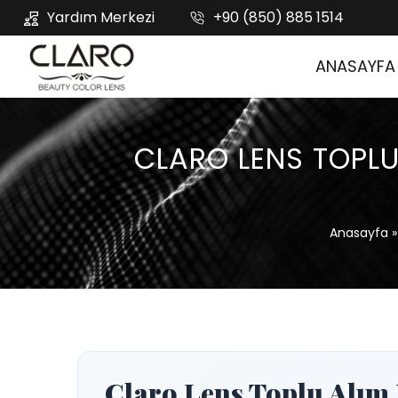
Yardım Merkezi
+90 (850) 885 1514
ANASAYFA
CLARO LENS TOPLU 
Anasayfa
Claro Lens Toplu Alım F