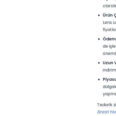
clarol
Ürün Çe
Lens ür
fiyatla
Ödeme
de işl
önemli
Uzun V
indirim
Piyasa
dalgal
yapmak
Tedarik z
Zinciri Y