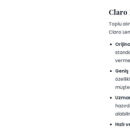
Claro 
Toplu alı
Claro Lens
Orijin
standa
vermek
Geniş 
özelli
müşteri
Uzman
hazırd
alabilir
Hızlı v