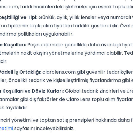
ens.com, farklı hacimlerdeki işletmeler için esnek toplu al
şitliliği ve Tipi:
Günlük, aylık, yıllık lensler veya numaralı
ün tiplerinin toplu alım fiyatları farklılık gösterebilir. Özel 
ndırma politikaları uygulanabilir.
 Koşulları:
Peşin ödemeler genellikle daha avantajlı fiya
etmelerin nakit akışını yönetmelerine yardımcı olabilir. T
dir.
adeli İş Ortaklığı:
clarolens.com gibi güvenilir tedarikçilerl
ler, öncelikli tedarik ve kişiselleştirilmiş fiyatlandırma gibi
 Koşulları ve Döviz Kurları:
Global tedarik zincirleri ve ür
anmalar gibi dış faktörler de Claro Lens toplu alım fiyatları
 faydalıdır.
inciri yönetimi ve toptan satış prensipleri hakkında daha f
önetimi
sayfasını inceleyebilirsiniz.