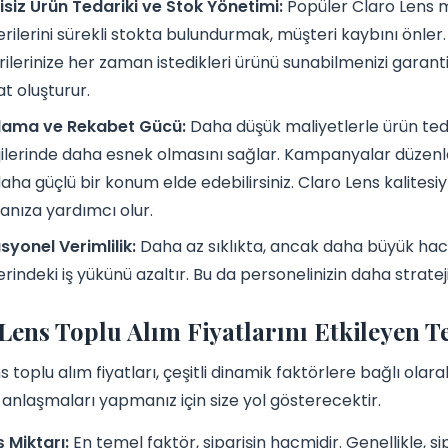
isiz Ürün Tedariki ve Stok Yönetimi:
Popüler Claro Lens mo
erilerini sürekli stokta bulundurmak, müşteri kaybını önler.
ilerinize her zaman istedikleri ürünü sunabilmenizi garanti
t oluşturur.
lama ve Rekabet Gücü:
Daha düşük maliyetlerle ürün ted
jilerinde daha esnek olmasını sağlar. Kampanyalar düzenleye
daha güçlü bir konum elde edebilirsiniz. Claro Lens kalitesiy
anıza yardımcı olur.
yonel Verimlilik:
Daha az sıklıkta, ancak daha büyük hacim
erindeki iş yükünü azaltır. Bu da personelinizin daha strat
Lens Toplu Alım Fiyatlarını Etkileyen T
 toplu alım fiyatları, çeşitli dinamik faktörlere bağlı olara
anlaşmaları yapmanız için size yol gösterecektir.
ş Miktarı:
En temel faktör, siparişin hacmidir. Genellikle, si