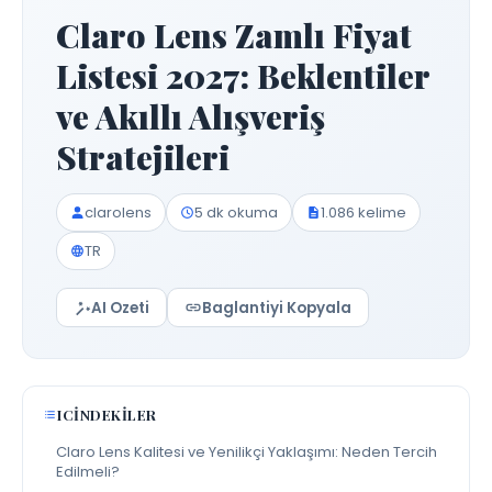
Claro Lens Zamlı Fiyat
Listesi 2027: Beklentiler
ve Akıllı Alışveriş
Stratejileri
clarolens
5 dk okuma
1.086 kelime
TR
AI Ozeti
Baglantiyi Kopyala
ICINDEKILER
Claro Lens Kalitesi ve Yenilikçi Yaklaşımı: Neden Tercih
Edilmeli?