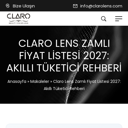
Bize Ulaşın
info@clarolens.com
CLARO LENS ZAMLI
FIYAT LISTESI 2027:
AKILLI TÜKETICI REHBERI
Anasayfa
»
Makaleler
»
Claro Lens Zamlı Fiyat Listesi 2027:
Akıllı Tüketici Rehberi