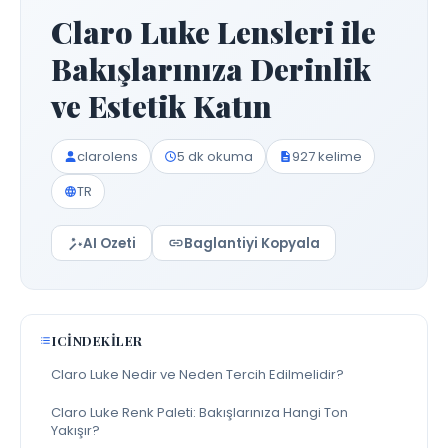
Claro Luke Lensleri ile
Bakışlarınıza Derinlik
ve Estetik Katın
clarolens
5 dk okuma
927 kelime
TR
AI Ozeti
Baglantiyi Kopyala
ICINDEKILER
Claro Luke Nedir ve Neden Tercih Edilmelidir?
Claro Luke Renk Paleti: Bakışlarınıza Hangi Ton
Yakışır?