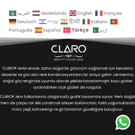
العربية
Nederlands
English
Français
Deutsch
עִבְרִית
हिन्दी
Italiano
Türkçe
Português
Español
اردو
CLARO® renkli lensler, daha doğal bir görünüm sağlamak için benzersiz
desenler ve göz alıcı renk kombinasyonlarını bir araya getirir. Lenslerimiz,
doğal göz renginizle uyumlu olacak şekilde tasarlanmıştır; koyu gözleri
aydınlatırken açık gözleri de vurgular.
CLARO®, lens tutkunlarına olağanüstü grafik tasarımlar sunar. Hem doğal
hem de çarpıcı bir etki yaratmak isteyen kullanıcıları; farklı yoğunluklarda
mavi, yeşil, kahverengi ve gri tonlarının güzelliğiyle buluşturur.