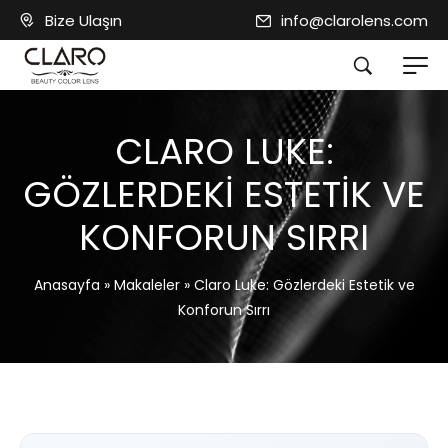
Bize Ulaşın
info@clarolens.com
CLARO LUKE:
GÖZLERDEKI ESTETIK VE
KONFORUN SIRRI
Anasayfa
»
Makaleler
»
Claro Luke: Gözlerdeki Estetik ve
Konforun Sırrı