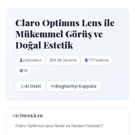
Claro Optimus Lens ile
Mükemmel Görüş ve
Doğal Estetik
clarolens
4 dk okuma
777 kelime
TR
AI Ozeti
Baglantiyi Kopyala
ICINDEKILER
Claro Optimus Lens Nedir ve Neden Farklıdır?