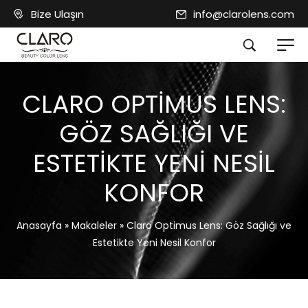
Bize Ulaşın
info@clarolens.com
CLARO OPTIMUS LENS:
GÖZ SAĞLIĞI VE
ESTETIKTE YENI NESIL
KONFOR
Anasayfa
»
Makaleler
»
Claro Optimus Lens: Göz Sağlığı ve
Estetikte Yeni Nesil Konfor