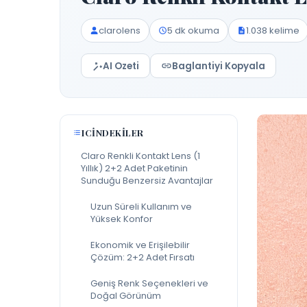
clarolens
5 dk okuma
1.038 kelime
AI Ozeti
Baglantiyi Kopyala
ICINDEKILER
Claro Renkli Kontakt Lens (1
Yıllık) 2+2 Adet Paketinin
Sunduğu Benzersiz Avantajlar
Uzun Süreli Kullanım ve
Yüksek Konfor
Ekonomik ve Erişilebilir
Çözüm: 2+2 Adet Fırsatı
Geniş Renk Seçenekleri ve
Doğal Görünüm