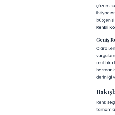
çözüm sun
ihtiyacın
bütçenizi
Renkli Ko
Geniş R
Claro Len
vurgulama
mutlaka b
harmanlan
derinliği 
Bakışl
Renk seçi
tamamlar 