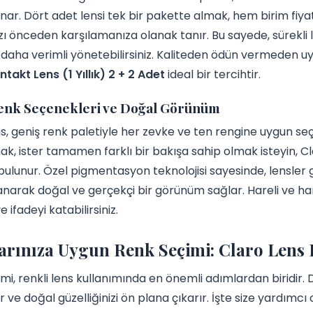
ar. Dört adet lensi tek bir pakette almak, hem birim fiyat
ızı önceden karşılamanıza olanak tanır. Bu sayede, sürekli
 daha verimli yönetebilirsiniz. Kaliteden ödün vermeden uy
ntakt Lens (1 Yıllık) 2 + 2 Adet
ideal bir tercihtir.
enk Seçenekleri ve Doğal Görünüm
s, geniş renk paletiyle her zevke ve ten rengine uygun seçe
k, ister tamamen farklı bir bakışa sahip olmak isteyin, C
ulunur. Özel pigmentasyon teknolojisi sayesinde, lensler
arak doğal ve gerçekçi bir görünüm sağlar. Hareli ve hares
ve ifadeyi katabilirsiniz.
arınıza Uygun Renk Seçimi: Claro Lens 
mi, renkli lens kullanımında en önemli adımlardan biridir. D
ve doğal güzelliğinizi ön plana çıkarır. İşte size yardımcı 