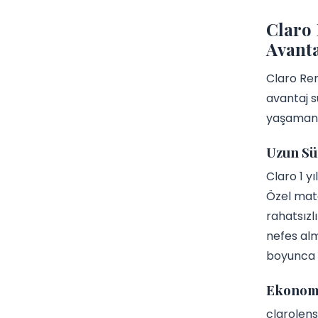
Claro 
Avanta
Claro Ren
avantaj s
yaşamanız
Uzun Sü
Claro 1 yı
Özel mate
rahatsızl
nefes alm
boyunca l
Ekonomik
clarolens