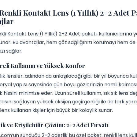
Renkli Kontakt Lens (1 Yıllık) 2+2 Adet
jlar
kli Kontakt Lens (1 Yıllık) 2+2 Adet paketi, kullanıcılarına y
unar. Bu avantajlar, hem göz sağlığınızı korumayı hem de
ı sağlar.
reli Kullanım ve Yüksek Konfor
llık lensler, adından da anlaşılacağı gibi, bir yıl boyunca ku
ryal yapısı sayesinde gün boyu gözlerinizin nemli kalması
ık hissini minimize eder. Uzun süreli kullanım, sık sık lens 
asını sağlayan yüksek oksijen geçirgenliği ile de fark yaratı
ens kullanan kişiler için büyük bir kolaylık sunar.
 ve Erişilebilir Çözüm: 2+2 Adet Fırsatı
.com’un sunduğu 2+2 adetlik bu özel paket, renkli lens kull