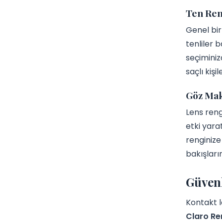
Ten Ren
Genel bir
tenliler 
seçiminiz
saçlı kiş
Göz Maky
Lens reng
etki yara
renginize 
bakışları
Güvenl
Kontakt l
Claro Ren