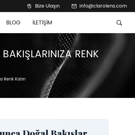
Bize Ulaşın
info@clarolens.com
BLOG
İLETİŞİM
: BAKIŞLARINIZA RENK
ıza Renk Katın
oyunca Doğal Bakışlar