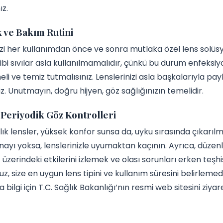
ız.
k ve Bakım Rutini
izi her kullanımdan önce ve sonra mutlaka özel lens solüsy
ibi sıvılar asla kullanılmamalıdır, çünkü bu durum enfeksiyon 
eli ve temiz tutmalısınız. Lenslerinizi asla başkalarıyla p
iz. Unutmayın, doğru hijyen, göz sağlığınızın temelidir.
 Periyodik Göz Kontrolleri
ıllık lensler, yüksek konfor sunsa da, uyku sırasında çıkarıl
onayı yoksa, lenslerinizle uyumaktan kaçının. Ayrıca, düzenli
z üzerindeki etkilerini izlemek ve olası sorunları erken teş
z, size en uygun lens tipini ve kullanım süresini belirleme
 bilgi için T.C. Sağlık Bakanlığı’nın resmi web sitesini ziyare