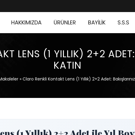
HAKKIMIZDA
ÜRÜNLER
BAYİLİK
S.S.S
T LENS (1 YILLIK) 2+2 ADET
KATIN
Makaleler
»
Claro Renkli Kontakt Lens (1 Yıllık) 2+2 Adet: Bakışların
ns (1 Yıllık) 2+2 Adet ile Yıl B