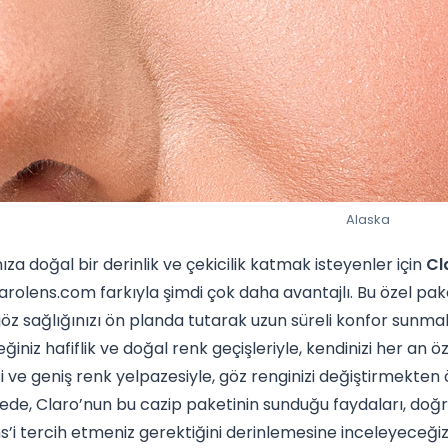
Alaska
nıza doğal bir derinlik ve çekicilik katmak isteyenler için
Cl
larolens.com farkıyla şimdi çok daha avantajlı. Bu özel pak
z sağlığınızı ön planda tutarak uzun süreli konfor sunmak
iniz hafiflik ve doğal renk geçişleriyle, kendinizi her an öz
si ve geniş renk yelpazesiyle, göz renginizi değiştirmekten
de, Claro’nun bu cazip paketinin sunduğu faydaları, doğru
s’i tercih etmeniz gerektiğini derinlemesine inceleyeceğiz