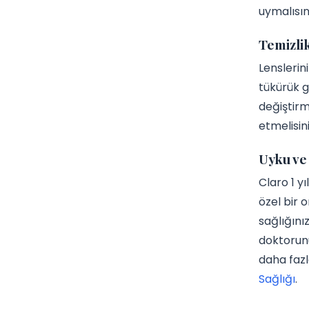
uymalısın
Temizli
Lenslerin
tükürük g
değiştirm
etmelisin
Uyku ve
Claro 1 y
özel bir 
sağlığını
doktorunu
daha fazla
Sağlığı
.