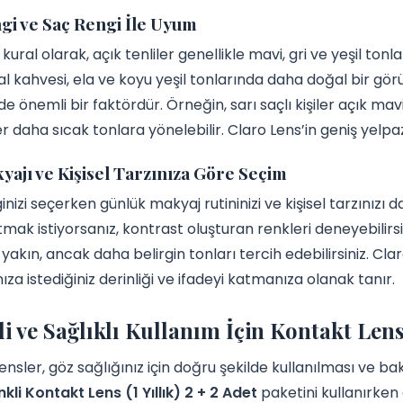
gi ve Saç Rengi İle Uyum
 kural olarak, açık tenliler genellikle mavi, gri ve yeşil t
bal kahvesi, ela ve koyu yeşil tonlarında daha doğal bir gör
de önemli bir faktördür. Örneğin, sarı saçlı kişiler açık ma
iler daha sıcak tonlara yönelebilir. Claro Lens’in geniş yelp
ajı ve Kişisel Tarzınıza Göre Seçim
inizi seçerken günlük makyaj rutininizi ve kişisel tarzınız
tmak istiyorsanız, kontrast oluşturan renkleri deneyebilirs
yakın, ancak daha belirgin tonları tercih edebilirsiniz. Clar
nıza istediğiniz derinliği ve ifadeyi katmanıza olanak tanır.
i ve Sağlıklı Kullanım İçin Kontakt Lens
ensler, göz sağlığınız için doğru şekilde kullanılması ve b
kli Kontakt Lens (1 Yıllık) 2 + 2 Adet
paketini kullanırken