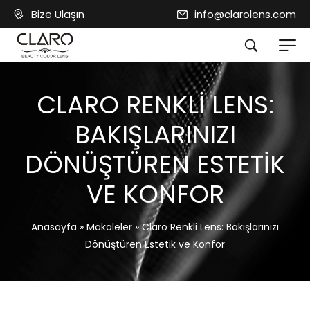
Bize Ulaşın
info@clarolens.com
CLARO RENKLI LENS:
BAKIŞLARINIZI
DÖNÜŞTÜREN ESTETIK
VE KONFOR
Anasayfa
»
Makaleler
»
Claro Renkli Lens: Bakışlarınızı
Dönüştüren Estetik ve Konfor