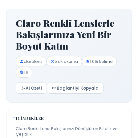
Claro Renkli Lenslerle
Bakışlarınıza Yeni Bir
Boyut Katın
clarolens
5 dk okuma
1.015 kelime
TR
AI Ozeti
Baglantiyi Kopyala
ICINDEKILER
Claro Renkli Lens: Bakışlarınızı Dönüştüren Estetik ve
Çeşitlilik