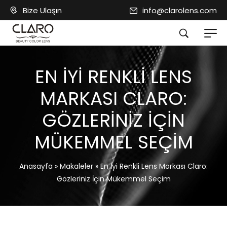
Bize Ulaşın
info@clarolens.com
EN İYI RENKLI LENS
MARKASI CLARO:
GÖZLERINIZ İÇIN
MÜKEMMEL SEÇIM
Anasayfa
»
Makaleler
»
En İyi Renkli Lens Markası Claro:
Gözleriniz İçin Mükemmel Seçim