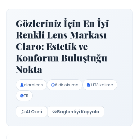
Gözleriniz İçin En İyi
Renkli Lens Markası
Claro: Estetik ve
Konforun Buluştuğu
Nokta
clarolens
6 dk okuma
1.173 kelime
TR
AI Ozeti
Baglantiyi Kopyala