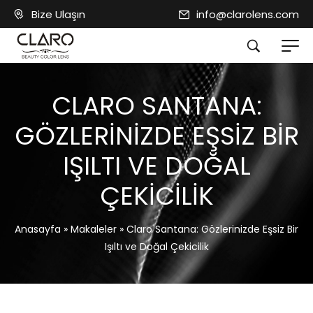
Bize Ulaşın
info@clarolens.com
CLARO SANTANA:
GÖZLERINIZDE EŞSIZ BIR
IŞILTI VE DOĞAL
ÇEKICILIK
Anasayfa
»
Makaleler
»
Claro Santana: Gözlerinizde Eşsiz Bir
Işıltı ve Doğal Çekicilik