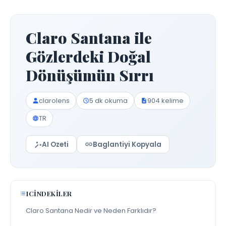
Claro Santana ile
Gözlerdeki Doğal
Dönüşümün Sırrı
clarolens
5 dk okuma
904 kelime
TR
AI Ozeti
Baglantiyi Kopyala
ICINDEKILER
Claro Santana Nedir ve Neden Farklıdır?