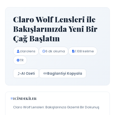
Claro Wolf Lensleri ile
Bakışlarınızda Yeni Bir
Çağ Başlatın
clarolens
6 dk okuma
1.108 kelime
TR
AI Ozeti
Baglantiyi Kopyala
ICINDEKILER
Claro Wolf Lensleri: Bakışlarınıza Gizemli Bir Dokunuş