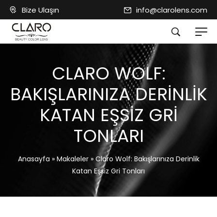
Bize Ulaşın
info@clarolens.com
CLARO WOLF:
BAKIŞLARINIZA DERINLIK
KATAN EŞSIZ GRI
TONLARI
Anasayfa
»
Makaleler
»
Claro Wolf: Bakışlarınıza Derinlik
Katan Eşsiz Gri Tonları