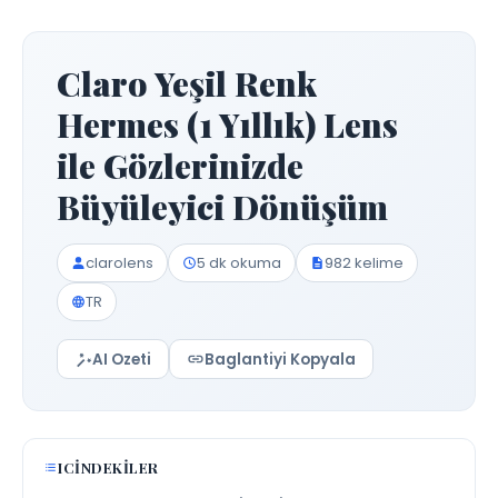
Claro Yeşil Renk
Hermes (1 Yıllık) Lens
ile Gözlerinizde
Büyüleyici Dönüşüm
clarolens
5 dk okuma
982 kelime
TR
AI Ozeti
Baglantiyi Kopyala
ICINDEKILER