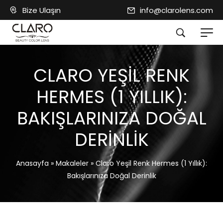
Bize Ulaşın
info@clarolens.com
CLARO YEŞIL RENK
HERMES (1 YILLIK):
BAKIŞLARINIZA DOĞAL
DERINLIK
Anasayfa
»
Makaleler
»
Claro Yeşil Renk Hermes (1 Yıllık):
Bakışlarınıza Doğal Derinlik