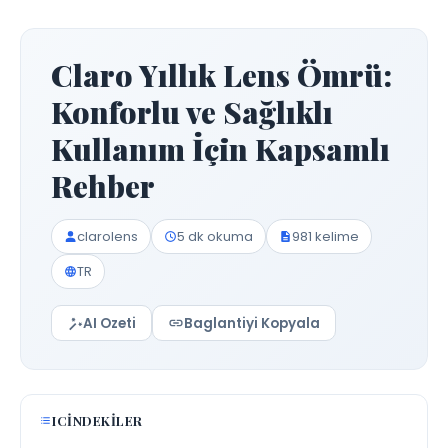
Claro Yıllık Lens Ömrü:
Konforlu ve Sağlıklı
Kullanım İçin Kapsamlı
Rehber
clarolens
5 dk okuma
981 kelime
TR
AI Ozeti
Baglantiyi Kopyala
ICINDEKILER