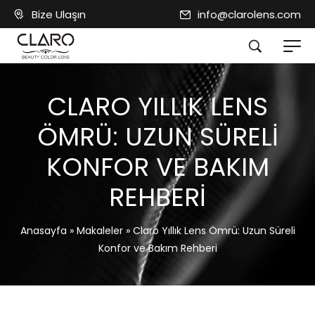
Bize Ulaşın
info@clarolens.com
CLARO YILLIK LENS
ÖMRÜ: UZUN SÜRELI
KONFOR VE BAKIM
REHBERI
Anasayfa
»
Makaleler
»
Claro Yıllık Lens Ömrü: Uzun Süreli
Konfor ve Bakım Rehberi