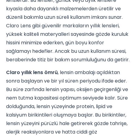
lenslerdir. Bu lensler, günlük veya aylık lenslere
kıyasla daha dayanıklı malzemelerden üretilir ve
düzenli bakımla uzun süreli kullanım imkanı sunar.
Claro Lens gibi güvenilir markaların yıllık lensleri,
yüksek kaliteli materyalleri sayesinde gözde kuruluk
hissini minimize ederken, gün boyu konfor
sağlamayı hedefler. Ancak bu uzun kullanım süresi,
beraberinde titiz bir bakım sorumluluğunu da getirir.
Claro yıllık lens ömrü
, lensin ambalajı açıldıktan
sonra başlayan ve bir yıl süren periyodu ifade eder.
Bu süre zarfında lensin yapısı, oksijen geçirgenliği ve
nem tutma kapasitesi optimum seviyede kalır. Süre
dolduğunda, lensin yüzeyinde protein, lipid ve
kalsiyum birikintileri oluşmaya başlar. Bu birikintiler,
lensin yüzeyini pürüzlü hale getirerek gözde tahrişe,
alerjik reaksiyonlara ve hatta ciddi göz