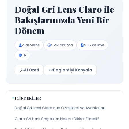
Doğal Gri Lens Claro ile
Bakışlarınızda Yeni Bir
Dönem
clarolens
5 dk okuma
905 kelime
TR
AI Ozeti
Baglantiyi Kopyala
ICINDEKILER
Doğal Gri Lens Claro’nun Özellikleri ve Avantajları
Claro Gri Lens Seçerken Nelere Dikkat Etmeli?