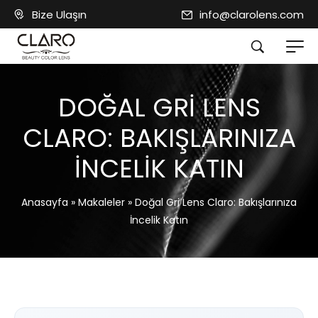
Bize Ulaşın
info@clarolens.com
DOĞAL GRI LENS
CLARO: BAKIŞLARINIZA
İNCELIK KATIN
Anasayfa
»
Makaleler
»
Doğal Gri Lens Claro: Bakışlarınıza
İncelik Katın