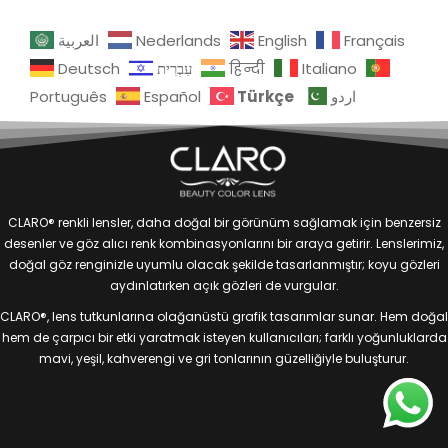
العربية
Nederlands
English
Français
Deutsch
עִבְרִית
हिन्दी
Italiano
Türkçe
Português
Español
اردو
CLARO® renkli lensler, daha doğal bir görünüm sağlamak için benzersiz
desenler ve göz alıcı renk kombinasyonlarını bir araya getirir. Lenslerimiz,
doğal göz renginizle uyumlu olacak şekilde tasarlanmıştır; koyu gözleri
aydınlatırken açık gözleri de vurgular.
CLARO®, lens tutkunlarına olağanüstü grafik tasarımlar sunar. Hem doğal
hem de çarpıcı bir etki yaratmak isteyen kullanıcıları; farklı yoğunluklarda
mavi, yeşil, kahverengi ve gri tonlarının güzelliğiyle buluşturur.