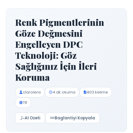
Renk Pigmentlerinin
Göze Değmesini
Engelleyen DPC
Teknoloji: Göz
Sağlığınız İçin İleri
Koruma
clarolens
4 dk okuma
803 kelime
TR
AI Ozeti
Baglantiyi Kopyala