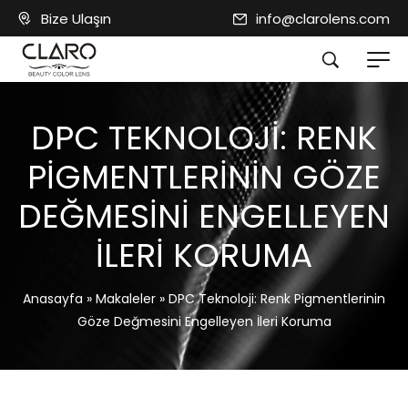
Bize Ulaşın
info@clarolens.com
DPC TEKNOLOJI: RENK
PIGMENTLERININ GÖZE
DEĞMESINI ENGELLEYEN
İLERI KORUMA
Anasayfa
»
Makaleler
»
DPC Teknoloji: Renk Pigmentlerinin
Göze Değmesini Engelleyen İleri Koruma