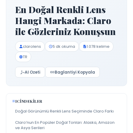
En Doğal Renkli Lens
Hangi Markada: Claro
ile Gözleriniz Konuşsun
clarolens
5 dk okuma
1.078 kelime
TR
AI Ozeti
Baglantiyi Kopyala
ICINDEKILER
Doğal Görünümlü Renkli Lens Seçiminde Claro Farkı
Claro’nun En Popüler Doğal Tonları: Alaska, Amazon
ve Asya Serileri