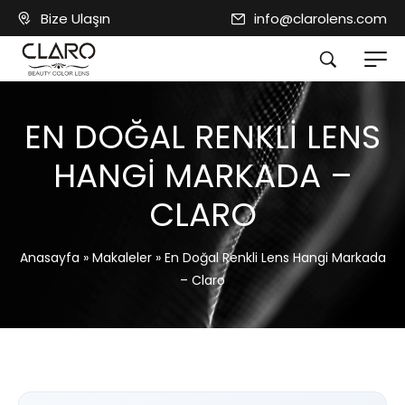
Bize Ulaşın
info@clarolens.com
EN DOĞAL RENKLI LENS
HANGI MARKADA –
CLARO
Anasayfa
»
Makaleler
»
En Doğal Renkli Lens Hangi Markada
– Claro