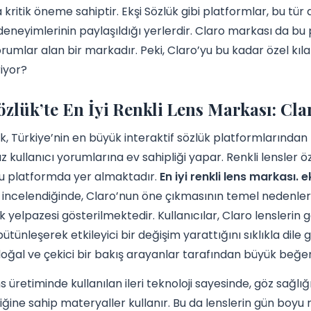
 kritik öneme sahiptir. Ekşi Sözlük gibi platformlar, bu tür 
 deneyimlerinin paylaşıldığı yerlerdir. Claro markası da bu
rumlar alan bir markadır. Peki, Claro’yu bu kadar özel kılan
riyor?
özlük’te En İyi Renkli Lens Markası: Cl
ük, Türkiye’nin en büyük interaktif sözlük platformlarından
ız kullanıcı yorumlarına ev sahipliği yapar. Renkli lensler 
bu platformda yer almaktadır.
En iyi renkli lens markası. 
 incelendiğinde, Claro’nun öne çıkmasının temel nedenler
k yelpazesi gösterilmektedir. Kullanıcılar, Claro lensleri
bütünleşerek etkileyici bir değişim yarattığını sıklıkla dile 
doğal ve çekici bir bakış arayanlar tarafından büyük beğe
ns üretiminde kullanılan ileri teknoloji sayesinde, göz sağlı
iğine sahip materyaller kullanır. Bu da lenslerin gün boyu r