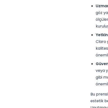
Uzmanl
göz ya
ölçüle
kuruluş
Yetkin
Claro 
kalite
önemli
Güveni
veya y
gibi m
önemli
Bu prensi
estetik b
Unutmayın