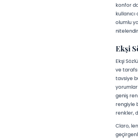
konfor da
kullanıcı
olumlu yo
nitelendi
Ekşi S
Ekşi Sözl
ve tarafs
tavsiye 
yorumlar
geniş ren
rengiyle 
renkler, 
Claro, le
geçirgenl