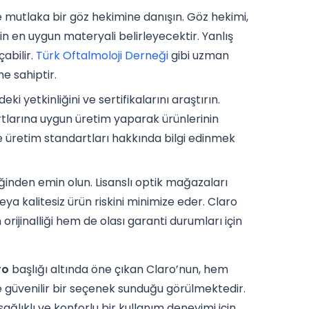
mutlaka bir göz hekimine danışın. Göz hekimi,
çin en uygun materyali belirleyecektir. Yanlış
çabilir.
Türk Oftalmoloji Derneği
gibi uzman
me sahiptir.
ki yetkinliğini ve sertifikalarını araştırın.
artlarına uygun üretim yaparak ürünlerinin
 ve üretim standartları hakkında bilgi edinmek
iğinden emin olun. Lisanslı optik mağazaları
eya kalitesiz ürün riskini minimize eder. Claro
rijinalliği hem de olası garanti durumları için
ro
başlığı altında öne çıkan Claro’nun, hem
e güvenilir bir seçenek sunduğu görülmektedir.
ağlıklı ve konforlu bir kullanım deneyimi için