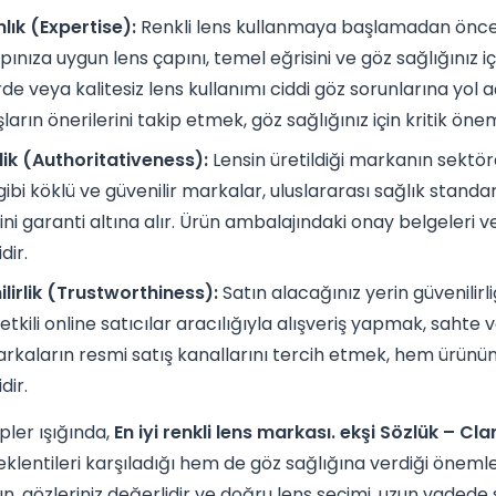
ık (Expertise):
Renkli lens kullanmaya başlamadan önce 
pınıza uygun lens çapını, temel eğrisini ve göz sağlığınız i
rde veya kalitesiz lens kullanımı ciddi göz sorunlarına yol a
ların önerilerini takip etmek, göz sağlığınız için kritik öne
lik (Authoritativeness):
Lensin üretildiği markanın sektörde
gibi köklü ve güvenilir markalar, uluslararası sağlık stand
sini garanti altına alır. Ürün ambalajındaki onay belgeleri
dir.
lirlik (Trustworthiness):
Satın alacağınız yerin güvenilirl
etkili online satıcılar aracılığıyla alışveriş yapmak, sahte v
arkaların resmi satış kanallarını tercih etmek, hem ürünün o
dir.
pler ışığında,
En iyi renkli lens markası. ekşi Sözlük – Cla
eklentileri karşıladığı hem de göz sağlığına verdiği öneml
, gözleriniz değerlidir ve doğru lens seçimi, uzun vadede s