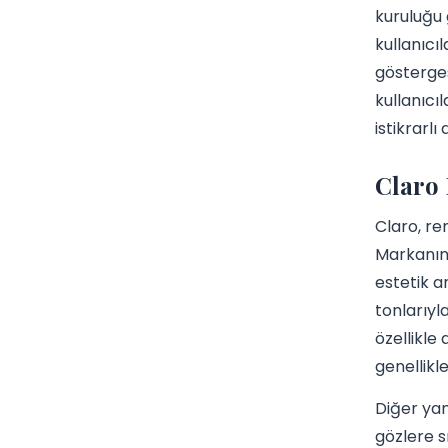
kuruluğu 
kullanıcı
gösterges
kullanıcı
istikrarl
Claro 
Claro, re
Markanın 
estetik a
tonlarıyl
özellikle 
genellikl
Diğer ya
gözlere s