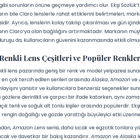
gibi sorunların önüne geçmeye yardımcı olur. Ekşi Sözlük’t
ların bile Claro lenslerle rahat ettiklerini belirtmeleri, m
idir. Ayrıca, lenslerin kolay takılıp çıkarılması ve gün iç
ların Claro’ya olan bağlılığını artırmaktadır. Markanın müş
ı duruşu da, kullanıcıların güvenini kazanmasında etkili olmu
Renkli Lens Çeşitleri ve Popüler Renkler
nkli lens pazarında geniş bir renk ve model yelpazesi suna
en çok tercih edilen serileri arasında
Alaska
,
Amazon
ve
nlayışını yansıtır ve kullanıcılara benzersiz seçenekler su
a gözlere derinlikli ve çarpıcı bir ifade katarken, aynı za
açık tenli ve soğuk alt tonlu kişiler arasında popülerdir. Ekş
e rengin doğallığı ve gözde yarattığı büyüleyici etki üzeri
ndan,
Amazon Lens
serisi, daha sıcak ve egzotik tonlara yön
ıcak ve davetkar bir bakış kazandırır.
Amazon
ve
Alaska
l