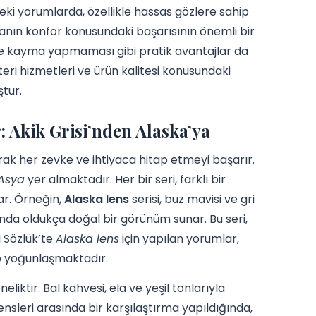
eki yorumlarda, özellikle hassas gözlere sahip
arkanın konfor konusundaki başarısının önemli bir
inde kayma yapmaması gibi pratik avantajlar da
teri hizmetleri ve ürün kalitesi konusundaki
ştur.
: Akik Grisi’nden Alaska’ya
rak her zevke ve ihtiyaca hitap etmeyi başarır.
Asya
yer almaktadır. Her bir seri, farklı bir
nar. Örneğin,
Alaska lens
serisi, buz mavisi ve gri
manda oldukça doğal bir görünüm sunar. Bu seri,
i Sözlük’te
Alaska lens
için yapılan yorumlar,
ne yoğunlaşmaktadır.
eliktir. Bal kahvesi, ela ve yeşil tonlarıyla
ensleri arasında bir karşılaştırma yapıldığında,