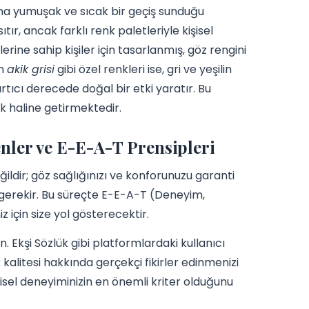
ha yumuşak ve sıcak bir geçiş sunduğu
tır, ancak farklı renk paletleriyle kişisel
erine sahip kişiler için tasarlanmış, göz rengini
un
akik grisi
gibi özel renkleri ise, gri ve yeşilin
cı derecede doğal bir etki yaratır. Bu
nek haline getirmektedir.
nler ve E-E-A-T Prensipleri
ldir; göz sağlığınızı ve konforunuzu garanti
 gerekir. Bu süreçte E-E-A-T (Deneyim,
iz için size yol gösterecektir.
 Ekşi Sözlük gibi platformlardaki kullanıcı
 kalitesi hakkında gerçekçi fikirler edinmenizi
isel deneyiminizin en önemli kriter olduğunu