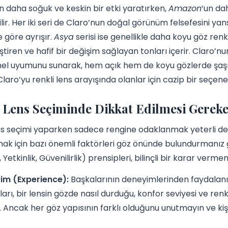
ın daha soğuk ve keskin bir etki yaratırken,
Amazon
‘un da
ir. Her iki seri de Claro’nun doğal görünüm felsefesini yansı
e göre ayrışır.
Asya
serisi ise genellikle daha koyu göz renkl
eştiren ve hafif bir değişim sağlayan tonları içerir. Claro’n
 uyumunu sunarak, hem açık hem de koyu gözlerde şaşırtı
, Claro’yu renkli lens arayışında olanlar için cazip bir seçe
 Lens Seçiminde Dikkat Edilmesi Gereke
ns seçimi yaparken sadece rengine odaklanmak yeterli deği
mak için bazı önemli faktörleri göz önünde bulundurmanız
Yetkinlik, Güvenilirlik) prensipleri, bilinçli bir karar vermen
im (Experience):
Başkalarının deneyimlerinden faydalanın.
arı, bir lensin gözde nasıl durduğu, konfor seviyesi ve renk
. Ancak her göz yapısının farklı olduğunu unutmayın ve kiş