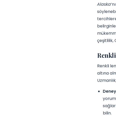
Alaska
‘n
söylenebil
tercihler
belirginl
mükemmel
çeşitlilik
Renkli
Renkli le
altına al
Uzmanlık, 
Deney
yoruml
sağlar
bilin.