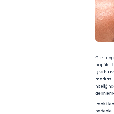
Göz rengi
popüler b
İşte bu n
markası.
niteliğin
derinleme
Renkli le
nedenle, 