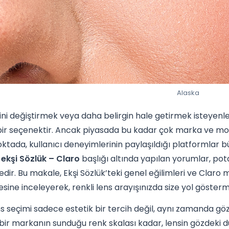
Alaska
ni değiştirmek veya daha belirgin hale getirmek isteyenler 
ir seçenektir. Ancak piyasada bu kadar çok marka ve mod
oktada, kullanıcı deneyimlerinin paylaşıldığı platformlar b
 ekşi Sözlük – Claro
başlığı altında yapılan yorumlar, potan
dedir. Bu makale, Ekşi Sözlük’teki genel eğilimleri ve Cla
sine inceleyerek, renkli lens arayışınızda size yol göste
ns seçimi sadece estetik bir tercih değil, aynı zamanda göz 
bir markanın sunduğu renk skalası kadar, lensin gözdeki dur