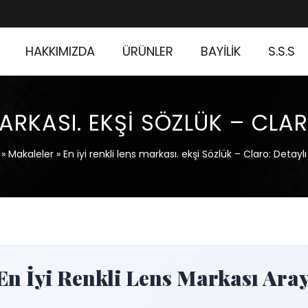
HAKKIMIZDA
ÜRÜNLER
BAYİLİK
S.S.S
MARKASI. EKŞI SÖZLÜK – CLA
»
Makaleler
»
En iyi renkli lens markası. ekşi Sözlük – Claro: Detay
 En İyi Renkli Lens Markası Aray