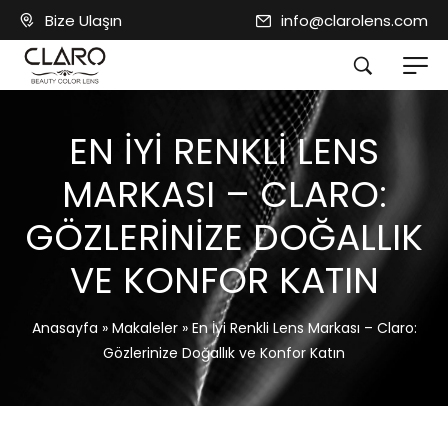
Bize Ulaşın
info@clarolens.com
EN İYI RENKLI LENS
MARKASI – CLARO:
GÖZLERINIZE DOĞALLIK
VE KONFOR KATIN
Anasayfa
»
Makaleler
»
En İyi Renkli Lens Markası – Claro:
Gözlerinize Doğallık ve Konfor Katın