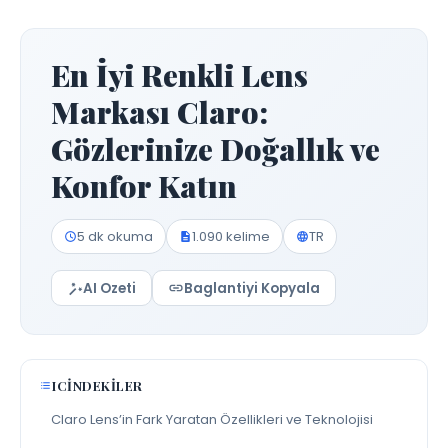
En İyi Renkli Lens
Markası Claro:
Gözlerinize Doğallık ve
Konfor Katın
5 dk okuma
1.090 kelime
TR
AI Ozeti
Baglantiyi Kopyala
ICINDEKILER
Claro Lens’in Fark Yaratan Özellikleri ve Teknolojisi