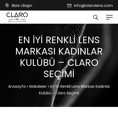
Bize Ulaşın
info@clarolens.com
EN İYI RENKLI LENS
MARKASI KADINLAR
KULÜBÜ – CLARO
SEÇIMI
Anasayfa
»
Makaleler
»
En İyi Renkli Lens Markası Kadınlar
Kulübü – Claro Seçimi