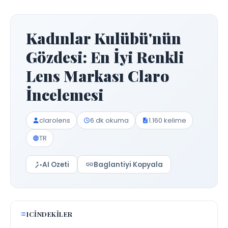
Kadınlar Kulübü'nün
Gözdesi: En İyi Renkli
Lens Markası Claro
İncelemesi
clarolens
6 dk okuma
1.160 kelime
TR
AI Ozeti
Baglantiyi Kopyala
ICINDEKILER