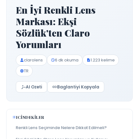
En İyi Renkli Lens
Markası: Ekşi
Sözlük'ten Claro
Yorumları
clarolens
6 dk okuma
1.223 kelime
TR
AI Ozeti
Baglantiyi Kopyala
ICINDEKILER
Renkli Lens Seçiminde Nelere Dikkat Edilmeli?