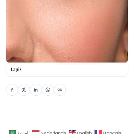
Lapis
العربية
Nederlands
English
Français