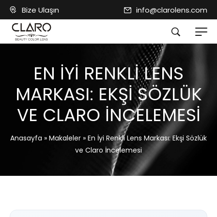
Bize Ulaşın
info@clarolens.com
EN İYI RENKLI LENS
MARKASI: EKŞI SÖZLÜK
VE CLARO İNCELEMESI
Anasayfa
»
Makaleler
»
En İyi Renkli Lens Markası: Ekşi Sözlük
ve Claro İncelemesi