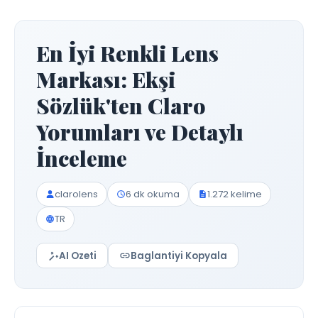
En İyi Renkli Lens
Markası: Ekşi
Sözlük'ten Claro
Yorumları ve Detaylı
İnceleme
clarolens
6 dk okuma
1.272 kelime
TR
AI Ozeti
Baglantiyi Kopyala