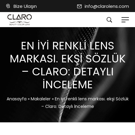
Bize Ulaşın
info@clarolens.com
EN IYI RENKLI LENS
MARKASI. EKŞI SÖZLÜK
– CLARO: DETAYLI
İNCELEME
Anasayfa
»
Makaleler
»
En iyi renkli lens markası. ekşi Sözlük
– Claro: Detaylı İnceleme