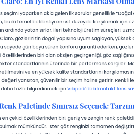
Claro: En İyi Renkli Lens Markası Olma
ns seçimi yaparken akla gelen ilk sorular genellikle “Doğ
ro, bu iki temel beklentiyi en üst düzeyde karşılamak için öz
ın ardında yatan sırlar, ileri teknoloji üretim süreçleri, u
Claro, gözlerinizin doğal yapısına uyum sağlayan, yüksek 
 Bu sayede gün boyu süren konforu garanti ederken, gözlerin
 özelliklerinden biri olan oksijen geçirgenliği, göz sağlığın
ktör standartlarının üzerinde bir performans sergiler. Ma
e üretilmesini ve en yüksek kalite standartlarını karşılamasın
 değeri yansıtan, güvenilir bir seçim haline getirir. Renkli l
daha fazla bilgi edinmek için
Vikipedi’deki kontakt lens sa
Renk Paletinde Sınırsız Seçenek: Tarzını
 en çekici özelliklerinden biri, geniş ve zengin renk paletid
bulmak mümkündür. İster göz renginizi tamamen değiştirm