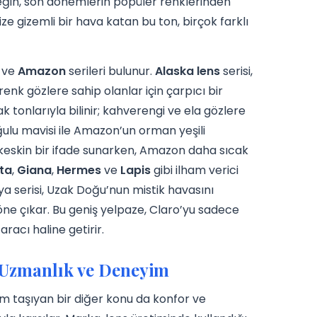
neğin, son dönemlerin popüler renklerinden
ze gizemli bir hava katan bu ton, birçok farklı
ve
Amazon
serileri bulunur.
Alaska lens
serisi,
renk gözlere sahip olanlar için çarpıcı bir
ak tonlarıyla bilinir; kahverengi ve ela gözlere
uğulu mavisi ile Amazon’un orman yeşili
keskin bir ifade sunarken, Amazon daha sıcak
ta
,
Giana
,
Hermes
ve
Lapis
gibi ilham verici
ya serisi, Uzak Doğu’nun mistik havasını
 öne çıkar. Bu geniş yelpaze, Claro’yu sadece
aracı haline getirir.
 Uzmanlık ve Deneyim
m taşıyan bir diğer konu da konfor ve