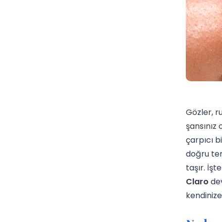
Gözler, r
şansınız 
çarpıcı b
doğru ter
taşır. İş
Claro
dev
kendinize