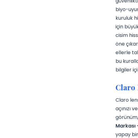
güvenlikt
biyo-uyum
kuruluk h
için büyü
cisim hiss
öne çıkar
ellerle t
bu kurall
bilgiler iç
Claro 
Claro len
açınızı v
görünüm, 
Markası 
yapay bir