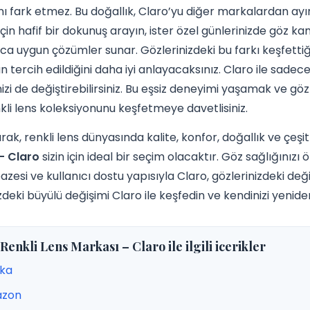
ı fark etmez. Bu doğallık, Claro’yu diğer markalardan ayıra
için hafif bir dokunuş arayın, ister özel günlerinizde göz k
aca uygun çözümler sunar. Gözlerinizdeki bu farkı keşfetti
n tercih edildiğini daha iyi anlayacaksınız. Claro ile sadece
nizi de değiştirebilirsiniz. Bu eşsiz deneyimi yaşamak ve gö
kli lens koleksiyonunu keşfetmeye davetlisiniz.
ak, renkli lens dünyasında kalite, konfor, doğallık ve çeşitl
– Claro
sizin için ideal bir seçim olacaktır. Göz sağlığınızı 
azesi ve kullanıcı dostu yapısıyla Claro, gözlerinizdeki de
zdeki büyülü değişimi Claro ile keşfedin ve kendinizi yenide
 Renkli Lens Markası – Claro ile ilgili icerikler
ska
zon