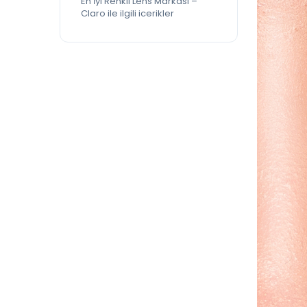
En İyi Renkli Lens Markası –
Claro ile ilgili icerikler