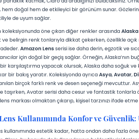
ve parlaklık katmak, Claro’da aradığınızı bulacaksınız. Ör
, hem doğal hem de etkileyici bir görünüm sunar. Gözlerini
iliyle de uyum sağlar.
n koleksiyonunda öne çıkan diğer renkler arasında
Alaska
 ve belirgin renk tonlarıyla dikkat çekerken, özellikle açık 
vadeder.
Amazon Lens
serisi ise daha derin, egzotik ve sıc
lanıcılar için doğal bir geçiş sağlar. Örneğin, Alaska’nın b
bir karşılaştırma yapacak olursak, Alaska daha soğuk ve 
ar bir bakış yaratır. Koleksiyonda ayrıca
Asya
,
Avatar
,
Di
 anılan birçok farklı renk ve desen seçeneği mevcuttur. As
ze taşırken, Avatar serisi daha cesur ve fantastik tonlarla
 lens markası olmaktan çıkarıp, kişisel tarzınızı ifade etme 
Lens Kullanımında Konfor ve Güvenlik:
ns kullanımında estetik kadar, hatta ondan daha fazla öne