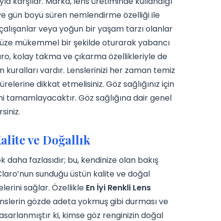
ıyla karşılar. Marka, lens üretiminde kullandığı
e gün boyu süren nemlendirme özelliği ile
da çalışanlar veya yoğun bir yaşam tarzı olanlar
özünüze mükemmel bir şekilde oturarak yabancı
Claro, kolay takma ve çıkarma özellikleriyle de
n kuralları vardır. Lenslerinizi her zaman temiz
relerine dikkat etmelisiniz. Göz sağlığınız için
mi tamamlayacaktır. Göz sağlığına dair genel
siniz.
alite ve Doğallık
 daha fazlasıdır; bu, kendinize olan bakış
 Claro’nun sunduğu üstün kalite ve doğal
lerini sağlar. Özellikle
En İyi Renkli Lens
enslerin gözde adeta yokmuş gibi durması ve
sarlanmıştır ki, kimse göz renginizin doğal