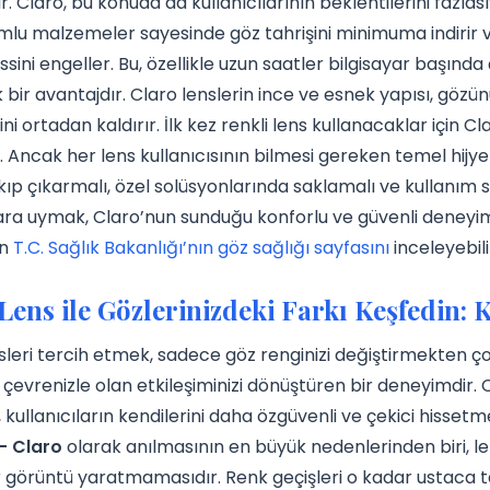
ir. Claro, bu konuda da kullanıcılarının beklentilerini fazlas
lu malzemeler sayesinde göz tahrişini minimuma indirir v
issini engeller. Bu, özellikle uzun saatler bilgisayar başın
k bir avantajdır. Claro lenslerin ince ve esnek yapısı, g
ini ortadan kaldırır. İlk kez renkli lens kullanacaklar için 
. Ancak her lens kullanıcısının bilmesi gereken temel hijye
akıp çıkarmalı, özel solüsyonlarında saklamalı ve kullanım sü
ara uymak, Claro’nun sunduğu konforlu ve güvenli deneyi
in
T.C. Sağlık Bakanlığı’nın göz sağlığı sayfasını
inceleyebilir
Lens ile Gözlerinizdeki Farkı Keşfedin: K
sleri tercih etmek, sadece göz renginizi değiştirmekten çok
e çevrenizle olan etkileşiminizi dönüştüren bir deneyimdir.
kullanıcıların kendilerini daha özgüvenli ve çekici hissetme
– Claro
olarak anılmasının en büyük nedenlerinden biri, l
 görüntü yaratmamasıdır. Renk geçişleri o kadar ustaca ta