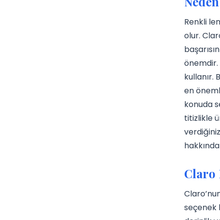
Neden 
Renkli le
olur. Cla
başarısın
önemdir. 
kullanır.
en önemli
konuda se
titizlikl
verdiğiniz
hakkında 
Claro 
Claro’nun
seçenek 