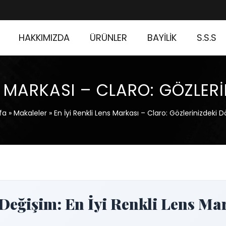
HAKKIMIZDA
ÜRÜNLER
BAYİLİK
S.S.S
NS MARKASI – CLARO: GÖZLE
fa
»
Makaleler
»
En İyi Renkli Lens Markası – Claro: Gözlerinizdeki
Değişim: En İyi Renkli Lens Ma