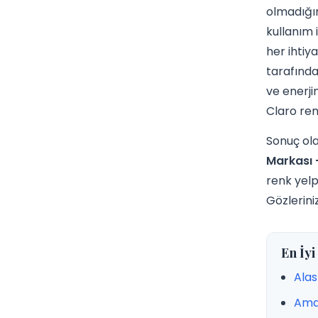
olmadığın
kullanım 
her ihtiy
tarafında
ve enerji
Claro ren
Sonuç olar
Markası 
renk yelp
Gözlerini
En İyi
Ala
Ama