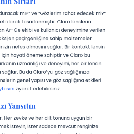
nın Sırları
al duracak mı?” ve “Gözlerim rahat edecek mi?”
el olarak tasarlanmıştır. Claro lenslerin
zman Ar-Ge ekibi ve kullanıcı deneyimine verilen
oksijen geçirgenliğine sahip malzemeler
izin nefes almasını sağlar. Bir kontakt lensin
ız için hayati öneme sahiptir ve Claro bu
rkanın uzmanlığı ve deneyimi, her bir lensin
ı sağlar. Bu da Claro’yu, göz sağlığınıza
enslerin genel yapısı ve göz sağlığına etkileri
yfasını
ziyaret edebilirsiniz.
zı Yansıtın
ir. Her zevke ve her cilt tonuna uygun bir
ek isteyin, ister sadece mevcut renginize