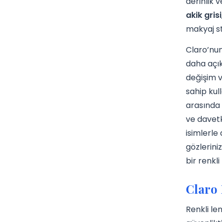
derinlik 
akik grisi
makyaj st
Claro’nu
daha açık
değişim 
sahip kul
arasında 
ve davetk
isimlerle
gözlerini
bir renkli
Claro 
Renkli le