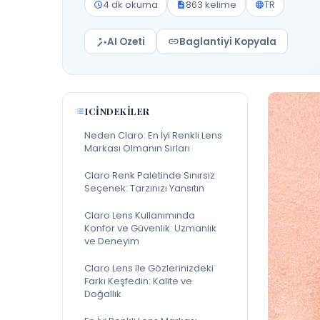
4 dk okuma
863 kelime
TR
AI Ozeti
Baglantiyi Kopyala
ICINDEKILER
Neden Claro: En İyi Renkli Lens
Markası Olmanın Sırları
Claro Renk Paletinde Sınırsız
Seçenek: Tarzınızı Yansıtın
Claro Lens Kullanımında
Konfor ve Güvenlik: Uzmanlık
ve Deneyim
Claro Lens ile Gözlerinizdeki
Farkı Keşfedin: Kalite ve
Doğallık