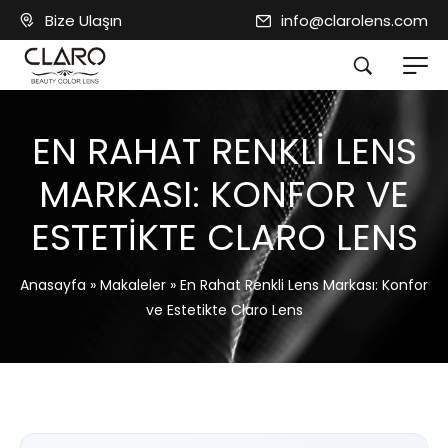
Bize Ulaşın
info@clarolens.com
EN RAHAT RENKLI LENS
MARKASI: KONFOR VE
ESTETIKTE CLARO LENS
Anasayfa
»
Makaleler
»
En Rahat Renkli Lens Markası: Konfor
ve Estetikte Claro Lens