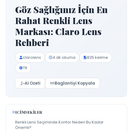
Göz Sağlığınız İçin En
Rahat Renkli Lens
Markası: Claro Lens
Rehberi
clarolens
4 dk okuma
835 kelime
TR
AI Ozeti
Baglantiyi Kopyala
ICINDEKILER
Renkli Lens Seçiminde Konfor Neden Bu Kadar
Önemli?