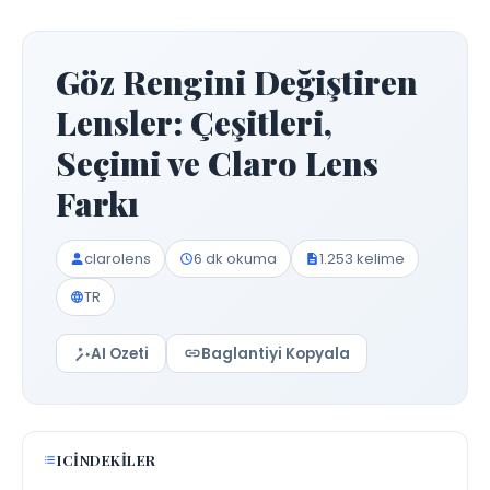
Göz Rengini Değiştiren
Lensler: Çeşitleri,
Seçimi ve Claro Lens
Farkı
clarolens
6 dk okuma
1.253 kelime
TR
AI Ozeti
Baglantiyi Kopyala
ICINDEKILER