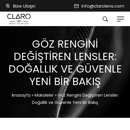
Bize Ulaşın
info@clarolens.com
GÖZ RENGINI
DEĞIŞTIREN LENSLER:
DOĞALLIK VE GÜVENLE
YENI BIR BAKIŞ
Anasayfa
»
Makaleler
»
Göz Rengini Değiştiren Lensler:
Doğallık ve Güvenle Yeni Bir Bakış