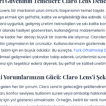
i Güveninin Temelleri: Claro Lens Den
üveni, bir markanın uzun ömürlü başarısının temel taşıdır.
şa etmek için şeffaflık, kalite ve erişilebilirliği ilke edindi
ara uygunluk, gelişmiş üretim teknolojileri ve sıkı kalite ko
r alanda faaliyet gösterirken, kullandığımız malzemeleri
ne kadar her detayı büyük bir özenle ele alıyoruz. Clarol
itiz çalışmaların bir ürünüdür. Kullanıcılarımızın gözlerinde
bizim için en büyük ödüldür. Bu süreçte,
Türk Oftalmoloji 
limsel gelişmeleri yakından takip ederek, ürünlerimizi sürekl
nız için teşekkür ederiz diyerek, bu şeffaf ve kaliteli üreti
i Yorumlarınızın Gücü: Claro Lens’i Şek
 gelen her bir yorum, Claro Lens’in geleceğini şekillendiren
arı, konfor seviyesi, kullanım süresi veya ambalajı hakkınd
iz için yol gösterici olmaktadır. Örneğin, belirli bir renk