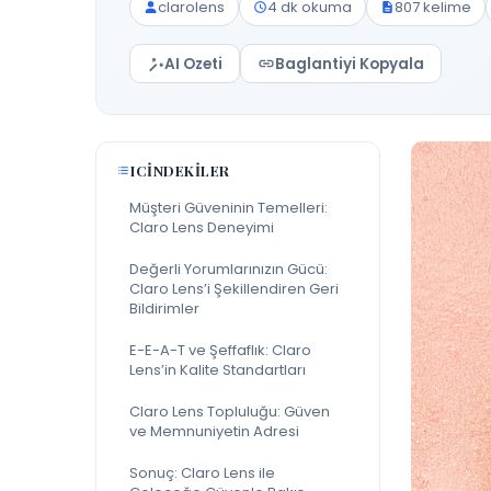
clarolens
4 dk okuma
807 kelime
AI Ozeti
Baglantiyi Kopyala
ICINDEKILER
Müşteri Güveninin Temelleri:
Claro Lens Deneyimi
Değerli Yorumlarınızın Gücü:
Claro Lens’i Şekillendiren Geri
Bildirimler
E-E-A-T ve Şeffaflık: Claro
Lens’in Kalite Standartları
Claro Lens Topluluğu: Güven
ve Memnuniyetin Adresi
Sonuç: Claro Lens ile