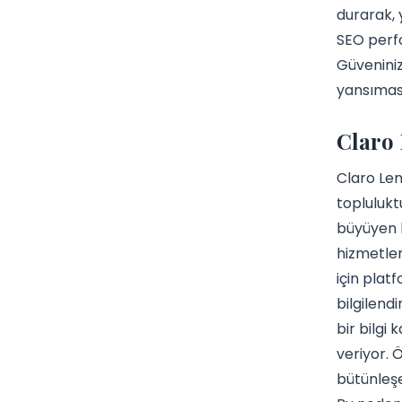
durarak, 
SEO perfo
Güveniniz
yansıması
Claro 
Claro Len
toplulukt
büyüyen b
hizmetler
için plat
bilgilend
bir bilgi
veriyor. 
bütünleşen