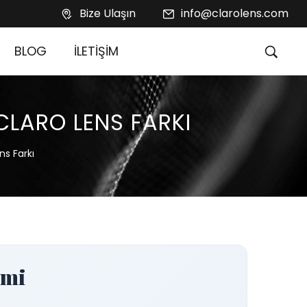
Bize Ulaşın
info@clarolens.com
BLOG
İLETİŞİM
CLARO LENS FARKI
ns Farkı
emi