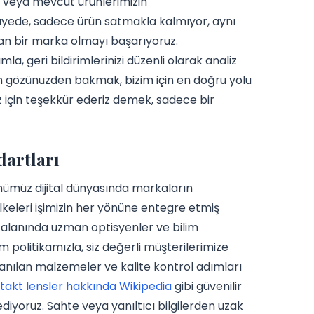
in veya mevcut ürünlerimizin
 sayede, sadece ürün satmakla kalmıyor, aynı
yan bir marka olmayı başarıyoruz.
a, geri bildirimlerinizi düzenli olarak analiz
zin gözünüzden bakmak, bizim için en doğru yolu
z için teşekkür ederiz demek, sadece bir
dartları
nümüz dijital dünyasında markaların
 ilkeleri işimizin her yönüne entegre etmiş
 alanında uzman optisyenler ve bilim
m politikamızla, siz değerli müşterilerimize
lanılan malzemeler ve kalite kontrol adımları
takt lensler hakkında Wikipedia
gibi güvenilir
diyoruz. Sahte veya yanıltıcı bilgilerden uzak