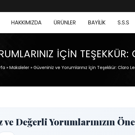
HAKKIMIZDA
ÜRÜNLER
BAYİLİK
S.S.S
RUMLARINIZ İÇIN TEŞEKKÜR: 
fa
»
Makaleler
»
Güveniniz ve Yorumlarınız İçin Teşekkür: Claro Le
z ve Değerli Yorumlarınızın Ön