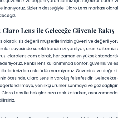
e, güveniniz ve değerli yorumlarınız için teşekkür ederiz 
 inanıyoruz. Sizlerin desteğiyle, Claro Lens markası olar
eceğiz.
 Claro Lens ile Geleceğe Güvenle Bakış
s olarak, siz değerli müşterilerimizin güveni ve değerli yor
rimler sayesinde sürekli kendimizi yeniliyor, ürün kalitemizi
ruz. clarolens.com olarak, her zaman en yüksek standartla
defliyoruz. Renkli lens kullanımında konfor, güvenlik ve es
 ilkelerimizden asla ödün vermiyoruz. Güveniniz ve değerli
nin ötesinde, Claro Lens’in varoluş felsefesidir. Gelecekte d
e değerlendirmeye, yenilikçi ürünler sunmaya ve göz sağlığı
 Claro Lens ile bakışlarınıza renk katarken, aynı zamanda
lirsiniz.