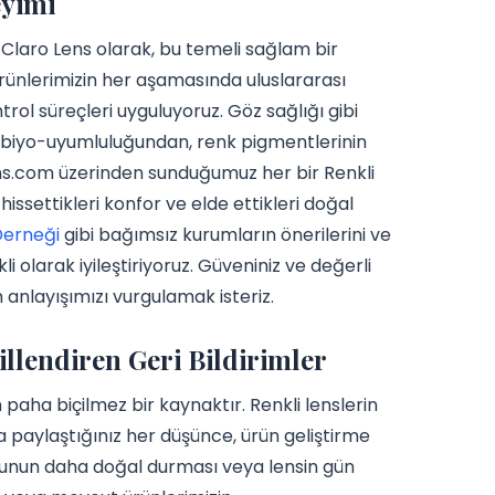
eyimi
 Claro Lens olarak, bu temeli sağlam bir
k. Ürünlerimizin her aşamasında uluslararası
ntrol süreçleri uyguluyoruz. Göz sağlığı gibi
n biyo-uyumluluğundan, renk pigmentlerinin
ens.com üzerinden sunduğumuz her bir Renkli
 hissettikleri konfor ve elde ettikleri doğal
Derneği
gibi bağımsız kurumların önerilerini ve
i olarak iyileştiriyoruz. Güveniniz ve değerli
m anlayışımızı vurgulamak isteriz.
illendiren Geri Bildirimler
 paha biçilmez bir kaynaktır. Renkli lenslerin
a paylaştığınız her düşünce, ürün geliştirme
 tonunun daha doğal durması veya lensin gün