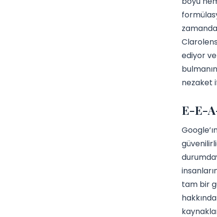
boyu nemi
formülasy
zamanda s
Clarolens
ediyor ve
bulmanın 
nezaket i
E-E-A-
Google’ın
güvenilir
durumdayı
insanları
tam bir g
hakkında 
kaynaklar