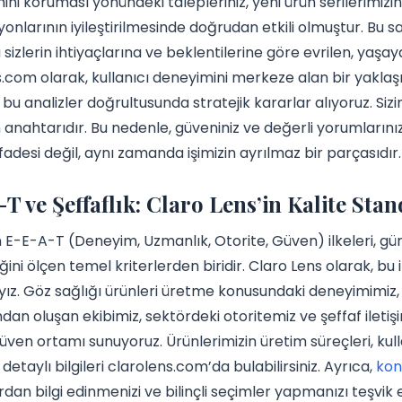
ni koruması yönündeki talepleriniz, yeni ürün serilerimiz
onlarının iyileştirilmesinde doğrudan etkili olmuştur. Bu
izlerin ihtiyaçlarına ve beklentilerine göre evrilen, yaşa
.com olarak, kullanıcı deneyimini merkeze alan bir yaklaşıml
 bu analizler doğrultusunda stratejik kararlar alıyoruz. Si
anahtarıdır. Bu nedenle, güveniniz ve değerli yorumlarını
fadesi değil, aynı zamanda işimizin ayrılmaz bir parçasıdır.
T ve Şeffaflık: Claro Lens’in Kalite Stan
 E-E-A-T (Deneyim, Uzmanlık, Otorite, Güven) ilkeleri, gü
liğini ölçen temel kriterlerden biridir. Claro Lens olarak, bu
z. Göz sağlığı ürünleri üretme konusundaki deneyimimiz,
ndan oluşan ekibimiz, sektördeki otoritemiz ve şeffaf iletişi
üven ortamı sunuyoruz. Ürünlerimizin üretim süreçleri, kul
detaylı bilgileri clarolens.com’da bulabilirsiniz. Ayrıca,
kon
dan bilgi edinmenizi ve bilinçli seçimler yapmanızı teşvik e