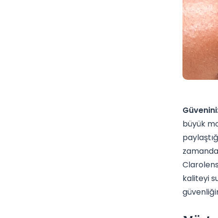
Güveniniz
büyük mot
paylaştığ
zamanda C
Clarolens
kaliteyi 
güvenliği