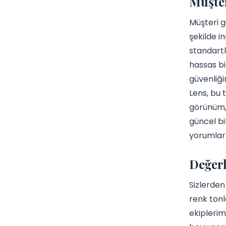
Müşter
Müşteri g
şekilde in
standartl
hassas bi
güvenliği
Lens, bu t
görünüm, 
güncel bi
yorumları
Değerl
Sizlerden
renk tonl
ekiplerim