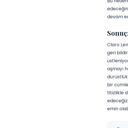
Bu nedenl
edeceğine
devam ed
Sonuç:
Claro Len
geri bildi
üstleniyo
aşmayı he
dürüstlük
bir cümle
titizlikl
edeceğiz.
emin olabi