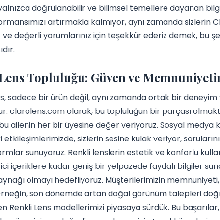
yalnızca doğrulanabilir ve bilimsel temellere dayanan bilg
rmansımızı artırmakla kalmıyor, aynı zamanda sizlerin Cla
 ve değerli yorumlarınız için teşekkür ederiz demek, bu şe
dır.
Lens Topluluğu: Güven ve Memnuniyeti
s, sadece bir ürün değil, aynı zamanda ortak bir deneyim
ur. clarolens.com olarak, bu topluluğun bir parçası olma
u ailenin her bir üyesine değer veriyoruz. Sosyal medya k
i etkileşimlerimizde, sizlerin sesine kulak veriyor, soruları
formlar sunuyoruz. Renkli lenslerin estetik ve konforlu kull
irici içeriklere kadar geniş bir yelpazede faydalı bilgiler s
 kaynağı olmayı hedefliyoruz. Müşterilerimizin memnuniyeti, 
Örneğin, son dönemde artan doğal görünüm talepleri doğru
 Renkli Lens modellerimizi piyasaya sürdük. Bu başarılar, siz