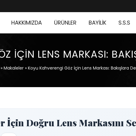
HAKKIMIZDA
ÜRÜNLER
BAYİLİK
S.S.S
Z İÇIN LENS MARKASI: BAKIŞ
»
Makaleler
»
Koyu Kahverengi Göz İçin Lens Markası: Bakışlara Der
r İçin Doğru Lens Markasını S