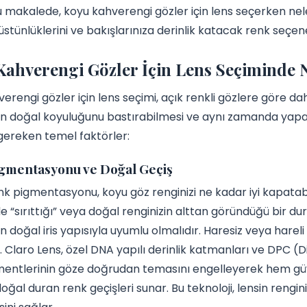
u makalede, koyu kahverengi gözler için lens seçerken nele
üstünlüklerini ve bakışlarınıza derinlik katacak renk seçene
ahverengi Gözler İçin Lens Seçiminde N
erengi gözler için lens seçimi, açık renkli gözlere göre dah
n doğal koyuluğunu bastırabilmesi ve aynı zamanda yapa
gereken temel faktörler:
gmentasyonu ve Doğal Geçiş
nk pigmentasyonu, koyu göz renginizi ne kadar iyi kapatabil
 “sırıttığı” veya doğal renginizin alttan göründüğü bir durum
 doğal iris yapısıyla uyumlu olmalıdır. Haresiz veya hareli
. Claro Lens, özel DNA yapılı derinlik katmanları ve DPC (
mentlerinin göze doğrudan temasını engelleyerek hem güv
oğal duran renk geçişleri sunar. Bu teknoloji, lensin ren