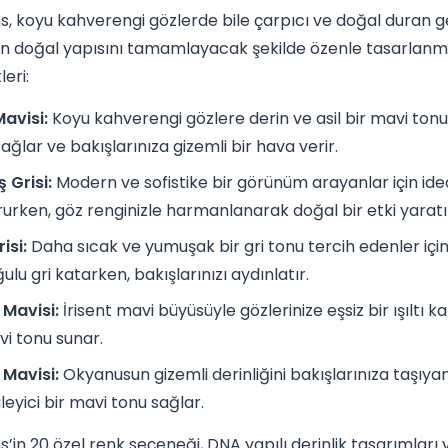
s, koyu kahverengi gözlerde bile çarpıcı ve doğal duran gen
 doğal yapısını tamamlayacak şekilde özenle tasarlanmıştı
eri:
Mavisi:
Koyu kahverengi gözlere derin ve asil bir mavi tonu 
sağlar ve bakışlarınıza gizemli bir hava verir.
 Grisi:
Modern ve sofistike bir görünüm arayanlar için ideal
rurken, göz renginizle harmanlanarak doğal bir etki yaratı
isi:
Daha sıcak ve yumuşak bir gri tonu tercih edenler iç
ulu gri katarken, bakışlarınızı aydınlatır.
Mavisi:
İrisent mavi büyüsüyle gözlerinize eşsiz bir ışıltı k
vi tonu sunar.
Mavisi:
Okyanusun gizemli derinliğini bakışlarınıza taşıya
leyici bir mavi tonu sağlar.
s’in 20 özel renk seçeneği, DNA yapılı derinlik tasarımları v