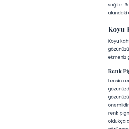
sağlar. B
alandaki 
Koyu K
Koyu kahv
gözünüzü
etmeniz 
Renk Pi
Lensin re
gözünüzde
gözünüzün
önemlidir
renk pig
oldukça d