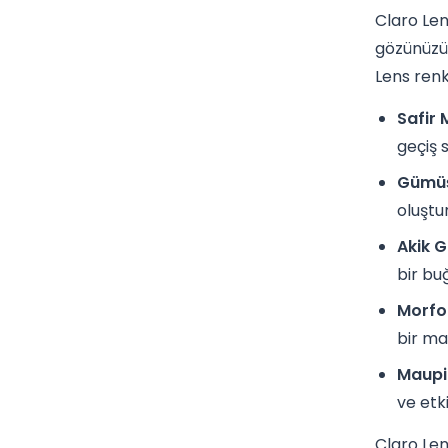
Claro Len
gözünüzün
Lens renkl
Safir 
geçiş 
Gümüş
oluştu
Akik Gr
bir buğ
Morfo 
bir ma
Maupi 
ve etki
Claro Len