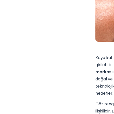
Koyu kahve
girilebili
markası
doğal ve 
teknoloji
hedefler.
Göz rengi
ilişkilid