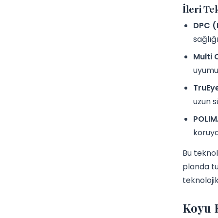
İleri Te
DPC (D
sağlığı
Multi 
uyumun
TruEye
uzun s
POLI
koruya
Bu teknol
planda tu
teknoloji
Koyu K