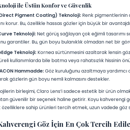
knoloji ile Üstün Konfor ve Güvenlik
irect Pigment Coating) Teknoloji:
Renk pigmentlerinin 
nı korur. Bu, özellikle hassas gözler için büyük bir avantajdı
Curve Teknoloji:
Net görüş sağlayan çok eğimli tasarımı 
u garantiler. Bu, gün boyu bulanıklık olmadan net bir gör
Edge Teknoloji:
Kornea sürtünmesini azaltarak lensin göz
üreli kullanımlarda bile batma veya rahatsızlık hissinin önü
MACON Hammadde:
Göz kuruluğunu azaltmaya yardımcı o
rak gözlerin gün boyu nemli kalmasını destekler.
ojilerin birleşimi, Claro Lens’i sadece estetik bir ürün ol
tan güvenilir bir seçenek haline getirir. Koyu kahverengi g
k özelliklere sahip ürünleri tercih etmek, uzun vadede göz s
ahverengi Göz İçin En Çok Tercih Edile