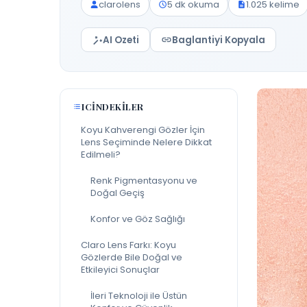
clarolens
5 dk okuma
1.025 kelime
AI Ozeti
Baglantiyi Kopyala
ICINDEKILER
Koyu Kahverengi Gözler İçin
Lens Seçiminde Nelere Dikkat
Edilmeli?
Renk Pigmentasyonu ve
Doğal Geçiş
Konfor ve Göz Sağlığı
Claro Lens Farkı: Koyu
Gözlerde Bile Doğal ve
Etkileyici Sonuçlar
İleri Teknoloji ile Üstün