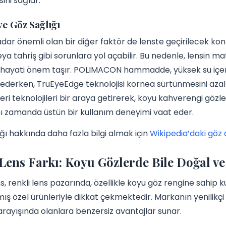
ni sağlar.
ve Göz Sağlığı
adar önemli olan bir diğer faktör de lenste geçirilecek konf
a tahriş gibi sorunlara yol açabilir. Bu nedenle, lensin mate
r hayati önem taşır. POLIMACON hammadde, yüksek su içeriğ
ederken, TruEyeEdge teknolojisi kornea sürtünmesini azal
ileri teknolojileri bir araya getirerek, koyu kahverengi göz
nı zamanda üstün bir kullanım deneyimi vaat eder.
ğı hakkında daha fazla bilgi almak için
Wikipedia’daki göz
Lens Farkı: Koyu Gözlerde Bile Doğal ve
s, renkli lens pazarında, özellikle koyu göz rengine sahip k
ış özel ürünleriyle dikkat çekmektedir. Markanın yenilikçi 
rayışında olanlara benzersiz avantajlar sunar.