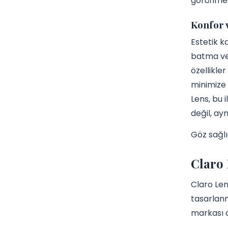
görünmesi
Konfor 
Estetik k
batma vey
özellikle
minimize 
Lens, bu 
değil, ay
Göz sağlı
Claro 
Claro Len
tasarlanm
markası a