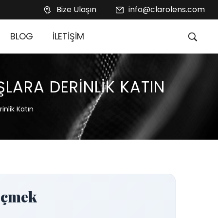
Bize Ulaşın
info@clarolens.com
BLOG
İLETİŞİM
LARA DERINLIK KATIN
inlik Katın
eçmek