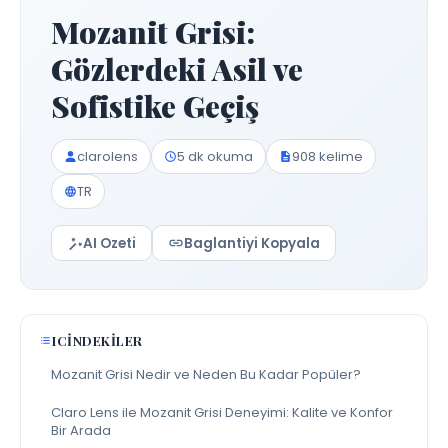
Mozanit Grisi:
Gözlerdeki Asil ve
Sofistike Geçiş
clarolens
5 dk okuma
908 kelime
TR
AI Ozeti
Baglantiyi Kopyala
ICINDEKILER
Mozanit Grisi Nedir ve Neden Bu Kadar Popüler?
Claro Lens ile Mozanit Grisi Deneyimi: Kalite ve Konfor
Bir Arada