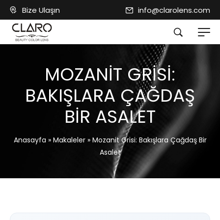
Bize Ulaşın
info@clarolens.com
MOZANIT GRISI:
BAKIŞLARA ÇAĞDAŞ
BIR ASALET
Anasayfa
»
Makaleler
»
Mozanit Grisi: Bakışlara Çağdaş Bir
Asalet