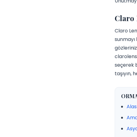
Unutmayın
Claro 
Claro Len
sunmayı 
gözlerini
clarolens
seçerek b
taşıyın, h
ORMAN 
Ala
Ama
Asy