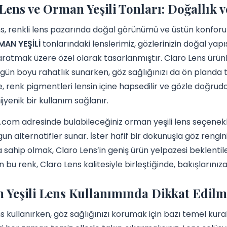
Lens ve Orman Yeşili Tonları: Doğallık 
s, renkli lens pazarında doğal görünümü ve üstün konforu b
AN YEŞİLİ
tonlarındaki lenslerimiz, gözlerinizin doğal yap
yaratmak üzere özel olarak tasarlanmıştır. Claro Lens ürünle
 gün boyu rahatlık sunarken, göz sağlığınızı da ön planda t
, renk pigmentleri lensin içine hapsedilir ve gözle doğru
jyenik bir kullanım sağlanır.
.com adresinde bulabileceğiniz orman yeşili lens seçenekle
un alternatifler sunar. İster hafif bir dokunuşla göz rengi
a sahip olmak, Claro Lens’in geniş ürün yelpazesi beklentile
 bu renk, Claro Lens kalitesiyle birleştiğinde, bakışlarınıza 
Yeşili Lens Kullanımında Dikkat Edilm
ns kullanırken, göz sağlığınızı korumak için bazı temel kur