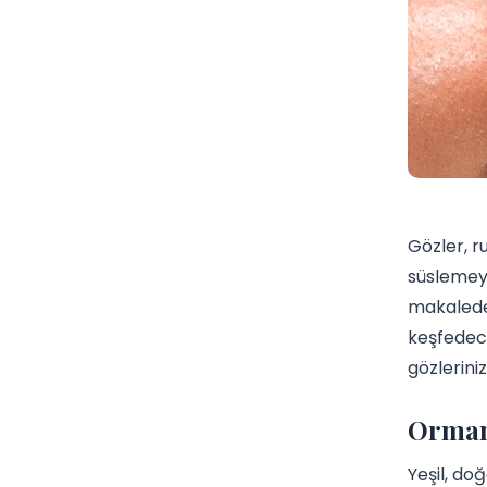
Gözler, r
süslemeye 
makalede,
keşfedece
gözlerini
Orman 
Yeşil, do