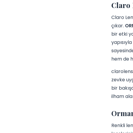
Claro 
Claro Len
çıkar.
ORM
bir etki 
yapısıyla
sayesinde
hem de hi
clarolens
zevke uyg
bir bakış
ilham alan
Orman 
Renkli le