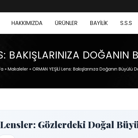
HAKKIMIZDA
ÜRÜNLER
BAYİLİK
S.S.S
NS: BAKIŞLARINIZA DOĞANIN
fa
»
Makaleler
»
ORMAN YEŞİLİ Lens: Bakışlarınıza Doğanın Büyülü 
ensler: Gözlerdeki Doğal Büy