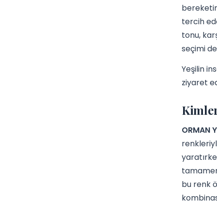
bereketini
tercih ede
tonu, karş
seçimi de
Yeşilin i
ziyaret ed
Kimler
ORMAN YE
renkleriy
yaratırke
tamamen f
bu renk ö
kombinasy