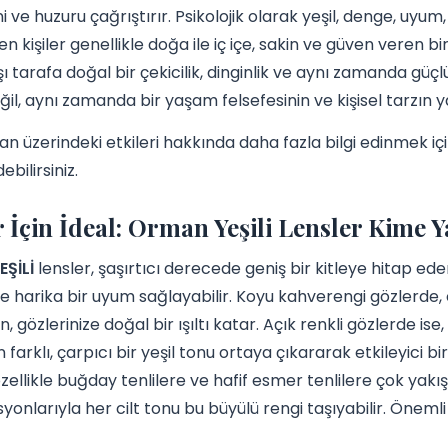
 ve huzuru çağrıştırır. Psikolojik olarak yeşil, denge, uyum, t
n kişiler genellikle doğa ile iç içe, sakin ve güven veren bi
ı tarafa doğal bir çekicilik, dinginlik ve aynı zamanda güçlü
ğil, aynı zamanda bir yaşam felsefesinin ve kişisel tarzın 
nsan üzerindeki etkileri hakkında daha fazla bilgi edinmek iç
ebilirsiniz.
 İçin İdeal: Orman Yeşili Lensler Kime Y
ŞİLİ
lensler, şaşırtıcı derecede geniş bir kitleye hitap e
le harika bir uyum sağlayabilir. Koyu kahverengi gözlerde,
n, gözlerinize doğal bir ışıltı katar. Açık renkli gözlerde i
arklı, çarpıcı bir yeşil tonu ortaya çıkararak etkileyici bir
zellikle buğday tenlilere ve hafif esmer tenlilere çok yakı
onlarıyla her cilt tonu bu büyülü rengi taşıyabilir. Öneml