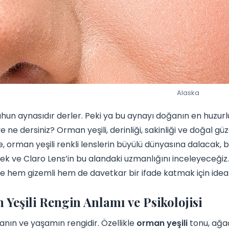
Alaska
uhun aynasıdır derler. Peki ya bu aynayı doğanın en huzurl
ne dersiniz? Orman yeşili, derinliği, sakinliği ve doğal güze
 orman yeşili renkli lenslerin büyülü dünyasına dalacak, 
k ve Claro Lens’in bu alandaki uzmanlığını inceleyeceğiz
ze hem gizemli hem de davetkar bir ifade katmak için ideal
Yeşili Rengin Anlamı ve Psikolojisi
ğanın ve yaşamın rengidir. Özellikle
orman yeşili
tonu, ağaç