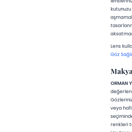
lenslerin
kutunuzu 
aşmamalıs
tasarlanm
aksatmam
Lens kull
Göz Sağlı
Makyaj
ORMAN YE
değerlend
Gözlerini
veya hafi
seçiminde
renkleri 