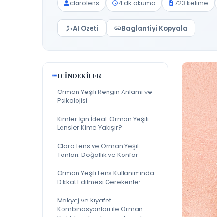
clarolens
4 dk okuma
723 kelime
AI Ozeti
Baglantiyi Kopyala
ICINDEKILER
Orman Yeşili Rengin Anlamı ve
Psikolojisi
Kimler İçin İdeal: Orman Yeşili
Lensler Kime Yakışır?
Claro Lens ve Orman Yeşili
Tonları: Doğallık ve Konfor
Orman Yeşili Lens Kullanımında
Dikkat Edilmesi Gerekenler
Makyaj ve Kıyafet
Kombinasyonları ile Orman