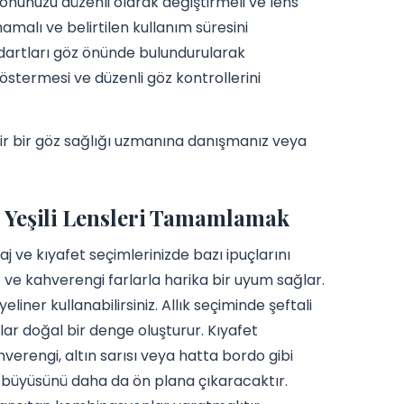
yonunuzu düzenli olarak değiştirmeli ve lens
amalı ve belirtilen kullanım süresini
andartları göz önünde bulundurularak
göstermesi ve düzenli göz kontrollerini
ilir bir göz sağlığı uzmanına danışmanız veya
 Yeşili Lensleri Tamamlamak
 ve kıyafet seçimlerinizde bazı ipuçlarını
onz ve kahverengi farlarla harika bir uyum sağlar.
liner kullanabilirsiniz. Allık seçiminde şeftali
ar doğal bir denge oluşturur. Kıyafet
hverengi, altın sarısı veya hatta bordo gibi
ili büyüsünü daha da ön plana çıkaracaktır.