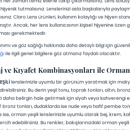
izi her zaman temiz ellerle takıp çıkarmalısınız. Lens solüs
hijyenik tutmalısınız. Lenslerinizi asla başkalarıyla paylaşm
ınız. Claro Lens ürünleri, kullanım kolaylığı ve hijyen st
ıştır. Ancak, her lens kullanıcısının kişisel hijyenine özen 
ası gerekmektedir.
anımı ve göz sağlığı hakkında daha detaylı bilgi için güven
ğı
ile ilgili genel bilgilere göz atmanız faydalı olacaktır.
 ve Kıyafet Kombinasyonları ile Orman
ŞİLİ
lenslerinizle uyumlu bir görünüm yaratmak için makyaj
irebilirsiniz. Bu derin yeşil tonu, toprak tonları, altın, br
zi daha belirgin hale getirmek için siyah veya kahverengi eye
f bronz tonları, dudaklarda ise nude veya hafif pembe tonl
 ise, orman yeşili lenslerinizle uyumlu olarak bej, krem, ka
tercih edebilirsiniz. Bu renkler, bakışlarınızdaki orman yeş