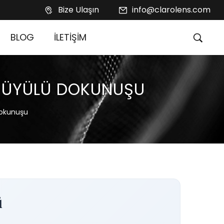
Bize Ulaşın
info@clarolens.com
BLOG
İLETİŞİM
 BÜYÜLÜ DOKUNUŞU
Dokunuşu
ü