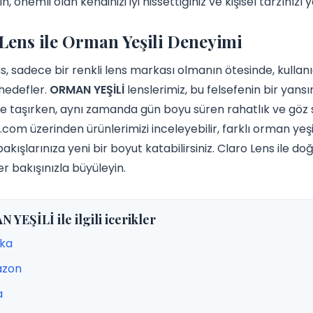
, önemli olan kendinizi iyi hissettiğiniz ve kişisel tarzını
Lens ile Orman Yeşili Deneyimi
s, sadece bir renkli lens markası olmanın ötesinde, kullan
hedefler.
ORMAN YEŞİLİ
lenslerimiz, bu felsefenin bir yans
ze taşırken, aynı zamanda gün boyu süren rahatlık ve göz s
.com üzerinden ürünlerimizi inceleyebilir, farklı orman yeşil
akışlarınıza yeni bir boyut katabilirsiniz. Claro Lens ile do
er bakışınızla büyüleyin.
YEŞİLİ ile ilgili icerikler
ska
zon
a