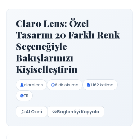
Claro Lens: Özel
Tasarım 20 Farklı Renk
Seçeneğiyle
Bakışlarınızı
Kişiselleştirin
clarolens
6 dk okuma
1.162 kelime
TR
AI Ozeti
Baglantiyi Kopyala