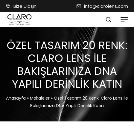
Bize Ulaşın
info@clarolens.com
ÖZEL TASARIM 20 RENK:
CLARO LENS ILE
BAKIŞLARINIZA DNA
YAPILI DERINLIK KATIN
Anasayfa
»
Makaleler
»
Özel Tasarım 20 Renk: Claro Lens ile
Bakışlarınıza DNA Yapılı Derinlik Katın